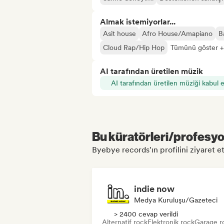
Almak istemiyorlar...
Asit house
Afro House/Amapiano
B
Cloud Rap/Hip Hop
Tümünü göster 
AI tarafından üretilen müzik
AI tarafından üretilen müziği kabul 
Bu küratörleri/profesyon
Byebye records'ın profilini ziyaret et
indie now
Medya Kuruluşu/Gazeteci
> 2400 cevap verildi
Alternatif rock
Elektronik rock
Garage r