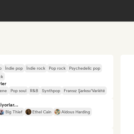
p
İndie pop
İndie rock
Pop rock
Psychedelic pop
ck
ler
cene
Pop soul
R&B
Synthpop
Fransız Şarkısı/Variété
tiyorlar…
Big Thief
Ethel Cain
Aldous Harding