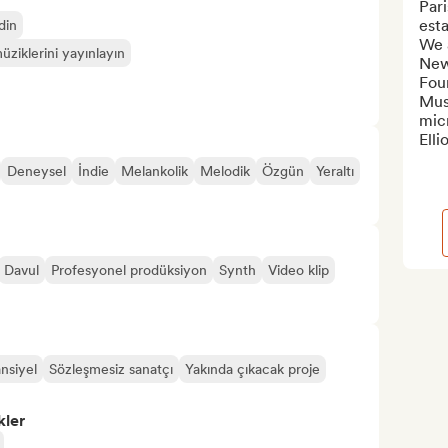
Pari
esta
din
We 
üziklerini yayınlayın
Newt
Foun
Mus
mic
Elli
Deneysel
İndie
Melankolik
Melodik
Özgün
Yeraltı
Davul
Profesyonel prodüksiyon
Synth
Video klip
ansiyel
Sözleşmesiz sanatçı
Yakında çıkacak proje
kler