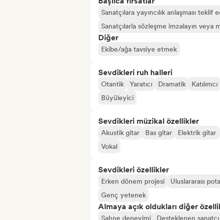
Başlıca fırsatlar
Sanatçılara yayıncılık anlaşması teklif e
Sanatçılarla sözleşme imzalayın veya m
Diğer
Ekibe/ağa tavsiye etmek
Sevdikleri ruh halleri
Otantik
Yaratıcı
Dramatik
Katılımcı
Büyüleyici
Sevdikleri müzikal özellikler
Akustik gitar
Bas gitar
Elektrik gitar
Vokal
Sevdikleri özellikler
Erken dönem projesi
Uluslararası pot
Genç yetenek
Almaya açık oldukları diğer özelli
Sahne deneyimi
Desteklenen sanatçı