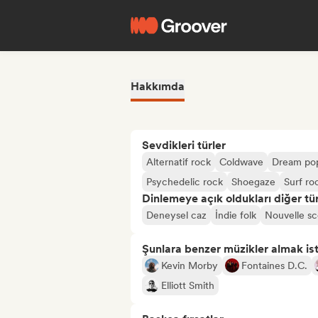
Hakkımda
Sevdikleri türler
Alternatif rock
Coldwave
Dream po
Psychedelic rock
Shoegaze
Surf ro
Dinlemeye açık oldukları diğer tür
Deneysel caz
İndie folk
Nouvelle s
Şunlara benzer müzikler almak is
Kevin Morby
Fontaines D.C.
Elliott Smith