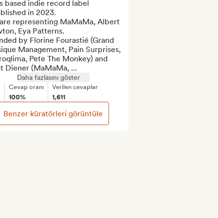
s based indie record label 
blished in 2023. 

are representing MaMaMa, Albert 
on, Eya Patterns.

ded by Florine Fourastié (Grand 
ique Management, Pain Surprises, 
roqlima, Pete The Monkey) and 
ot Diener (MaMaMa, ...
Daha fazlasını göster
Cevap oranı
Verilen cevaplar
100%
1,611
Benzer küratörleri görüntüle