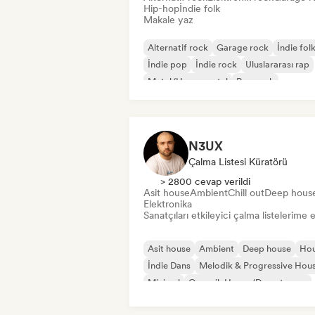
Hip-hop
İndie folk
Makale yaz
Alternatif rock
Garage rock
İndie fol
İndie pop
İndie rock
Uluslararası rap
Metal/Heavy metal
Pop rock
N3UX
Çalma Listesi Küratörü
> 2800 cevap verildi
Asit house
Ambient
Chill out
Deep hous
Elektronika
Sanatçıları etkileyici çalma listelerime 
Asit house
Ambient
Deep house
Ho
İndie Dans
Melodik & Progressive Hou
Minimal
Organik House/Downtempo