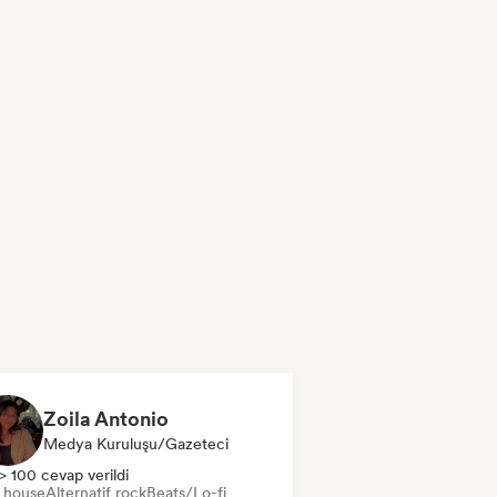
Zoila Antonio
Medya Kuruluşu/Gazeteci
> 100 cevap verildi
t house
Alternatif rock
Beats/Lo-fi