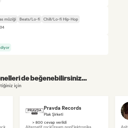
as müziği
Beats/Lo-fi
Chill/Lo-fi Hip-Hop
+34
ediyor
elleri de beğenebilirsiniz...
tiğiniz için
Pravda Records
Plak Şirketi
> 800 cevap verildi
ock
Alternatif rock
Dream pop
Elektronika
Asi