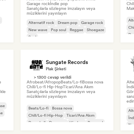
Garage rock
İndie pop
Chi
Sanatçılarla sözleşme imzalayın veya
Mak
müziklerini yayınlayın
k
Alt
Alternatif rock
Dream pop
Garage rock
Chi
New wave
Pop soul
Reggae
Shoegaze
Dan
Soul
Sungate Records
Plak Şirketi
> 1300 cevap verildi
e
Afrobeat/Afropop
Beats/Lo-fi
Bossa nova
Alte
Chill/Lo-fi Hip-Hop
Ticari/Ana Akım
İnd
ekle
Sanatçılarla sözleşme imzalayın veya
Gör
müziklerini yayınlayın
sana
edi
use
Beats/Lo-fi
Bossa nova
Alt
se
Chill/Lo-fi Hip-Hop
Ticari/Ana Akım
İnd
Dancehall
Dans pop
Hip-hop
Pop soul
Ne