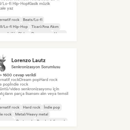
ll/Lo-fi Hip-Hop
Klasik müzik
ale yaz
ernatif rock
Beats/Lo-fi
ll/Lo-fi Hip-Hop
Ticari/Ana Akım
s müziği
Disko
Dream pop
House
Lorenzo Lautz
Senkronizasyon Sorumlusu
> 1600 cevap verildi
rnatif rock
Dream pop
Hard rock
ie pop
İndie rock
üntü/video senkronizasyonu için
tçıların parça lisansını alın veya temsil
n
ernatif rock
Hard rock
İndie pop
ie rock
Metal/Heavy metal
w wave
Post punk
Psychedelic rock