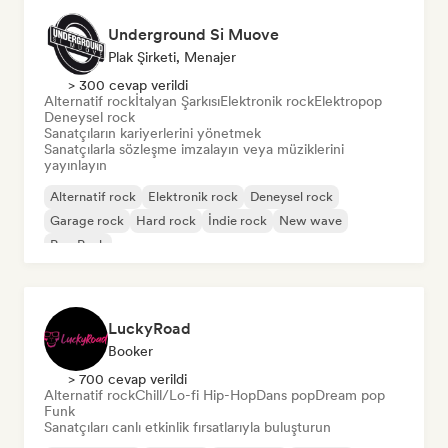
Underground Si Muove
Plak Şirketi, Menajer
> 300 cevap verildi
Alternatif rock
İtalyan Şarkısı
Elektronik rock
Elektropop
Deneysel rock
Sanatçıların kariyerlerini yönetmek
Sanatçılarla sözleşme imzalayın veya müziklerini
yayınlayın
Alternatif rock
Elektronik rock
Deneysel rock
Garage rock
Hard rock
İndie rock
New wave
Pop Punk
LuckyRoad
Booker
> 700 cevap verildi
Alternatif rock
Chill/Lo-fi Hip-Hop
Dans pop
Dream pop
Funk
Sanatçıları canlı etkinlik fırsatlarıyla buluşturun