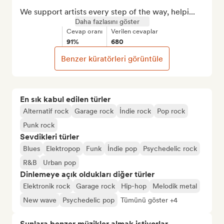
We support artists every step of the way, helpi...
Daha fazlasını göster
Cevap oranı
Verilen cevaplar
91%
680
Benzer küratörleri görüntüle
En sık kabul edilen türler
Alternatif rock
Garage rock
İndie rock
Pop rock
Punk rock
Sevdikleri türler
Blues
Elektropop
Funk
İndie pop
Psychedelic rock
R&B
Urban pop
Dinlemeye açık oldukları diğer türler
Elektronik rock
Garage rock
Hip-hop
Melodik metal
New wave
Psychedelic pop
Tümünü göster +4
Şunlara benzer müzikler almak istiyorlar…