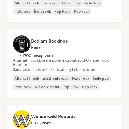
Alternatif rock
Dans pop
Dream pop
İndie folk
İndie pop
İndie rock
Pop Punk
Pop rock
Bedlam Bookings
Booker
> 1700 cevap verildi
Alternatif rock
Dream pop
Elektronik rock
Garage rock
Hardcore
Sanatçıları canlı etkinlik fırsatlarıyla buluşturun
Alternatif rock
Elektronik rock
Hard rock
İndie pop
İndie rock
Melodik metal
Pop Punk
Pop rock
Wonderwild Records
Plak Şirketi