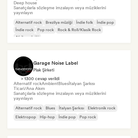
Deep house
Sanatçılarla sözleşme imzalayın veya müziklerini
yayınlayın
Alternatif rock
Brezilya müziği
İndie folk
İndie pop
İndie rock
Pop rock
Rock & Roll/Klasik Rock
Afrika müziği
Garage Noise Label
Plak Şirketi
> 1300 cevap verildi
Alternatif rock
Ambient
Blues
İtalyan Şarkısı
Ticari/Ana Akım
Sanatçılarla sözleşme imzalayın veya müziklerini
yayınlayın
Alternatif rock
Blues
İtalyan Şarkısı
Elektronik rock
Elektropop
Hip-hop
İndie pop
Pop rock