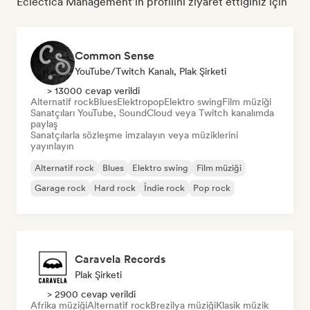
Ecléctica Management'ın profilini ziyaret ettiğiniz için
Common Sense
YouTube/Twitch Kanalı, Plak Şirketi
> 13000 cevap verildi
Alternatif rock
Blues
Elektropop
Elektro swing
Film müziği
Sanatçıları YouTube, SoundCloud veya Twitch kanalımda
paylaş
Sanatçılarla sözleşme imzalayın veya müziklerini
yayınlayın
Alternatif rock
Blues
Elektro swing
Film müziği
Garage rock
Hard rock
İndie rock
Pop rock
Caravela Records
Plak Şirketi
> 2900 cevap verildi
Afrika müziği
Alternatif rock
Brezilya müziği
Klasik müzik