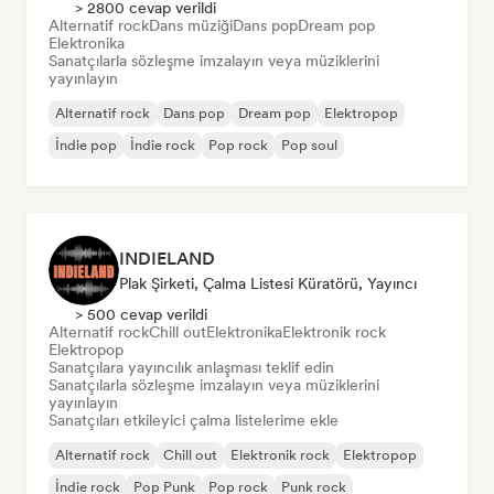
> 2800 cevap verildi
Alternatif rock
Dans müziği
Dans pop
Dream pop
Elektronika
Sanatçılarla sözleşme imzalayın veya müziklerini
yayınlayın
Alternatif rock
Dans pop
Dream pop
Elektropop
İndie pop
İndie rock
Pop rock
Pop soul
INDIELAND
Plak Şirketi, Çalma Listesi Küratörü, Yayıncı
> 500 cevap verildi
Alternatif rock
Chill out
Elektronika
Elektronik rock
Elektropop
Sanatçılara yayıncılık anlaşması teklif edin
Sanatçılarla sözleşme imzalayın veya müziklerini
yayınlayın
Sanatçıları etkileyici çalma listelerime ekle
Alternatif rock
Chill out
Elektronik rock
Elektropop
İndie rock
Pop Punk
Pop rock
Punk rock