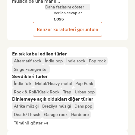
música de una mane...
Daha fazlasını göster
Verilen cevaplar
1,095
Benzer küratörleri görüntüle
En sık kabul edilen türler
Alternatif rock
İndie pop
İndie rock
Pop rock
Singer-songwriter
Sevdikleri türler
İndie folk
Metal/Heavy metal
Pop Punk
Rock & Roll/Klasik Rock
Trap
Urban pop
Dinlemeye açık oldukları diğer türler
Afrika müziği
Brezilya müziği
Dans pop
Death/Thrash
Garage rock
Hardcore
Tümünü göster +4