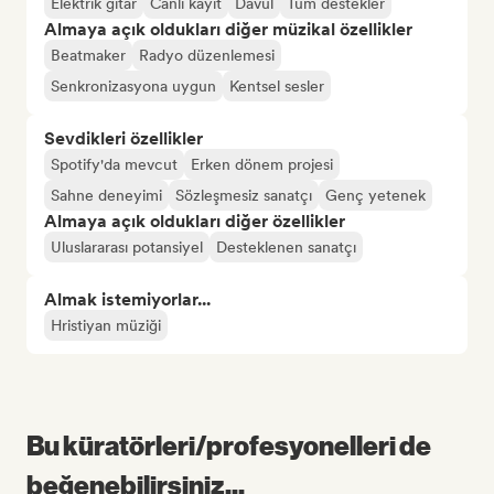
Elektrik gitar
Canlı kayıt
Davul
Tüm destekler
Almaya açık oldukları diğer müzikal özellikler
Beatmaker
Radyo düzenlemesi
Senkronizasyona uygun
Kentsel sesler
Sevdikleri özellikler
Spotify'da mevcut
Erken dönem projesi
Sahne deneyimi
Sözleşmesiz sanatçı
Genç yetenek
Almaya açık oldukları diğer özellikler
Uluslararası potansiyel
Desteklenen sanatçı
Almak istemiyorlar...
Hristiyan müziği
Bu küratörleri/profesyonelleri de
beğenebilirsiniz...