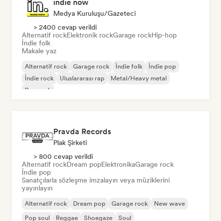
indie now
Medya Kuruluşu/Gazeteci
> 2400 cevap verildi
Alternatif rock
Elektronik rock
Garage rock
Hip-hop
İndie folk
Makale yaz
Alternatif rock
Garage rock
İndie folk
İndie pop
İndie rock
Uluslararası rap
Metal/Heavy metal
Pop rock
Pravda Records
Plak Şirketi
> 800 cevap verildi
Alternatif rock
Dream pop
Elektronika
Garage rock
İndie pop
Sanatçılarla sözleşme imzalayın veya müziklerini
yayınlayın
Alternatif rock
Dream pop
Garage rock
New wave
Pop soul
Reggae
Shoegaze
Soul