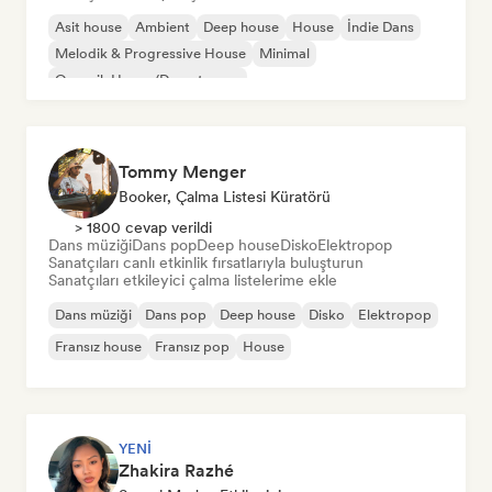
Asit house
Ambient
Deep house
House
İndie Dans
Melodik & Progressive House
Minimal
Organik House/Downtempo
Tommy Menger
Booker, Çalma Listesi Küratörü
> 1800 cevap verildi
Dans müziği
Dans pop
Deep house
Disko
Elektropop
Sanatçıları canlı etkinlik fırsatlarıyla buluşturun
Sanatçıları etkileyici çalma listelerime ekle
Dans müziği
Dans pop
Deep house
Disko
Elektropop
Fransız house
Fransız pop
House
YENI
Zhakira Razhé