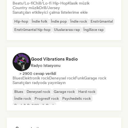
Beats/Lo-fi
Chill/Lo-fi Hip-Hop
Klasik müzik
Country müzik
Drill/Jersey
Sanatçıları etkileyici çalma listelerime ekle
Hip-hop
İndie folk
İndie pop
İndie rock
Enstrümantal
Enstrümantal hip-hop
Uluslararası rap
İngilizce rap
Good Vibrations Radio
Radyo Istasyonu
> 2900 cevap verildi
Blues
Elektronik rock
Deneysel rock
Funk
Garage rock
Sanatçıları radyoda yayınlayın
Blues
Deneysel rock
Garage rock
Hard rock
İndie rock
Progresif rock
Psychedelic rock
Rock & Roll/Klasik Rock