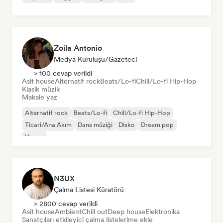
Zoila Antonio
Medya Kuruluşu/Gazeteci
> 100 cevap verildi
Asit house
Alternatif rock
Beats/Lo-fi
Chill/Lo-fi Hip-Hop
Klasik müzik
Makale yaz
Alternatif rock
Beats/Lo-fi
Chill/Lo-fi Hip-Hop
Ticari/Ana Akım
Dans müziği
Disko
Dream pop
House
N3UX
Çalma Listesi Küratörü
> 2800 cevap verildi
Asit house
Ambient
Chill out
Deep house
Elektronika
Sanatçıları etkileyici çalma listelerime ekle