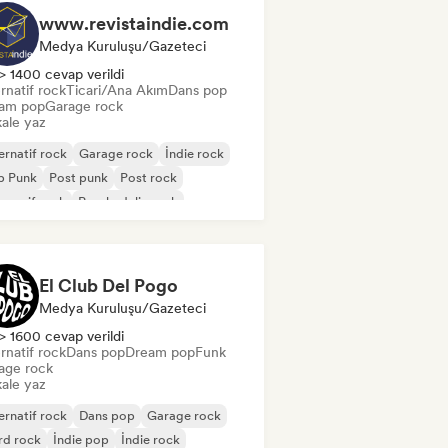
www.revistaindie.com
Medya Kuruluşu/Gazeteci
> 1400 cevap verildi
rnatif rock
Ticari/Ana Akım
Dans pop
am pop
Garage rock
ale yaz
ernatif rock
Garage rock
İndie rock
p Punk
Post punk
Post rock
gresif rock
Psychedelic rock
El Club Del Pogo
Medya Kuruluşu/Gazeteci
> 1600 cevap verildi
rnatif rock
Dans pop
Dream pop
Funk
age rock
ale yaz
ernatif rock
Dans pop
Garage rock
rd rock
İndie pop
İndie rock