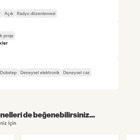
r
Açık
Radyo düzenlemesi
k proje
kler
Dubstep
Deneysel elektronik
Deneysel caz
elleri de beğenebilirsiniz...
niz için