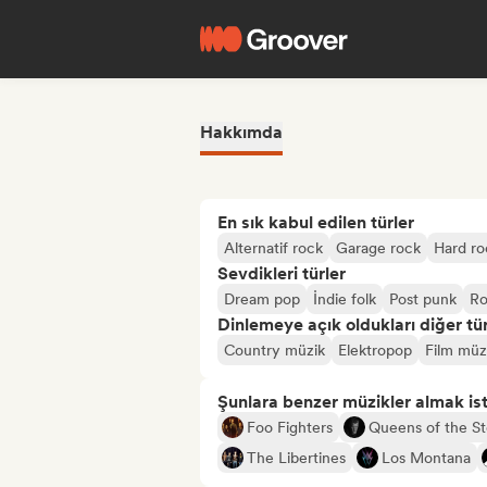
Hakkımda
En sık kabul edilen türler
Alternatif rock
Garage rock
Hard ro
Sevdikleri türler
Dream pop
İndie folk
Post punk
Ro
Dinlemeye açık oldukları diğer tür
Country müzik
Elektropop
Film müz
Şunlara benzer müzikler almak is
Foo Fighters
Queens of the S
The Libertines
Los Montana