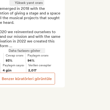
Yüksek yanıt oranı
emerged in 2018 with the 
ntion of giving a stage and a space 
ll the musical projects that sought 
e heard.

020 we reinvented ourselves to 
and our mission and with the same 
vation in 2022 we created this 
form ...
Daha fazlasını göster
Cevap oranı
Paylaşım oranı
93%
94%
Paylaşım sayısı
Verilen cevaplar
4 gün
2,017
Benzer küratörleri görüntüle