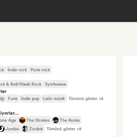
ck
İndie rock
Punk rock
ck & Roll/Klasik Rock
Synthwave
ler
iği
Funk
İndie pop
Latin müzik
Tümünü göster +4
tiyorlar…
tone Age
The Strokes
The Kooks
Jumbo
Zurdok
Tümünü göster +9