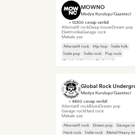
MOWNO
Medya Kuruluşu/Gazeteci
> 13300 cevap verildi
Alternatif rock
Deep house
Dream pop
Elektronika
Garage rock
Makale yaz
Alternatif rock
Hip-hop
İndie folk
İndie pop
İndie rock
Pop rock
Psychedelic pop
Punk rock
Medya Kuruluşu/Gazeteci
> 4800 cevap verildi
Alternatif rock
Blues
Dream pop
Garage rock
Hard rock
Makale yaz
Alternatif rock
Dream pop
Garage ro
Hard rock
İndie rock
Metal/Heavy me