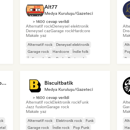
Alt77
Medya Kuruluşu/Gazeteci
> 1400 cevap verildi
Alternatif rock
Deneysel elektronik
Alte
Deneysel caz
Garage rock
Hardcore
Dre
Makale yaz
Mak
Alternatif rock
Deneysel elektronik
Alt
Garage rock
Hardcore
İndie folk
Po
İndie rock
Pop Punk
Post punk
Pro
Global Rock Underground
Biscuitbatik
Medya Kuruluşu/Gazeteci
> 1600 cevap verildi
Alternatif rock
Elektronik rock
Funk
Alte
Jazz fusion
Garage rock
Gar
Makale yaz
Mak
ck
Alternatif rock
Elektronik rock
Funk
Alt
tal
Garage rock
İndie rock
Pop Punk
Ha