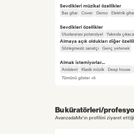
Sevdikleri müzikal özellikler
Bas gitar
Cover
Demo
Elektrik gita
Sevdikleri özellikler
Uluslararası potansiyel
Yakında çıkaca
Almaya açık oldukları diğer özelli
Sözleşmesiz sanatçı
Genç yetenek
Almak istemiyorlar...
Ambient
Klasik müzik
Deep house
Tümünü göster +5
Bu küratörleri/profesyon
AvanzadaMx'ın profilini ziyaret ettiği