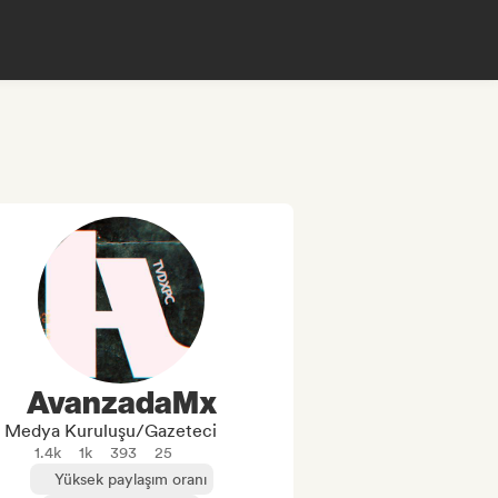
AvanzadaMx
Medya Kuruluşu/Gazeteci
1.4k
1k
393
25
Yüksek paylaşım oranı