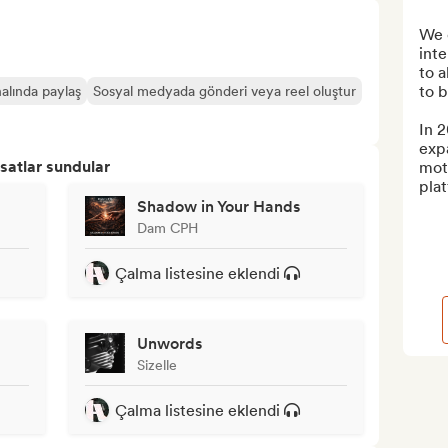
We 
inte
to a
to b
alında paylaş
Sosyal medyada gönderi veya reel oluştur
In 2
exp
satlar sundular
moti
plat
Shadow in Your Hands
Dam CPH
Çalma listesine eklendi
Unwords
Sizelle
Çalma listesine eklendi