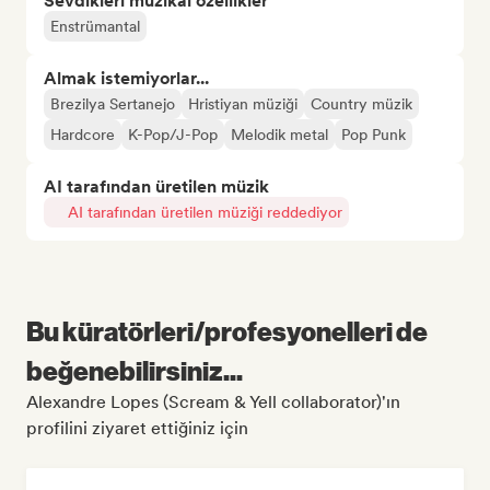
Sevdikleri müzikal özellikler
Enstrümantal
Almak istemiyorlar...
Brezilya Sertanejo
Hristiyan müziği
Country müzik
Hardcore
K-Pop/J-Pop
Melodik metal
Pop Punk
AI tarafından üretilen müzik
AI tarafından üretilen müziği reddediyor
Bu küratörleri/profesyonelleri de
beğenebilirsiniz...
Alexandre Lopes (Scream & Yell collaborator)'ın
profilini ziyaret ettiğiniz için