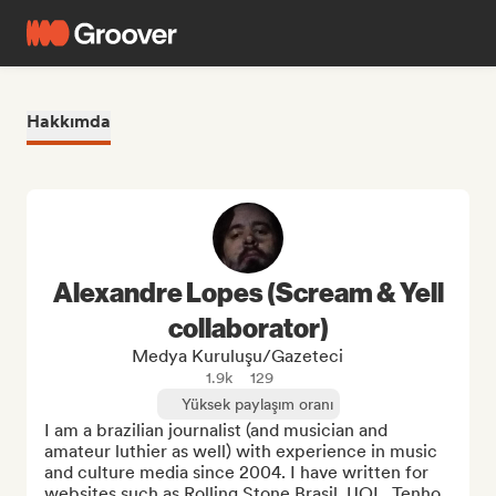
Hakkımda
Alexandre Lopes (Scream & Yell
collaborator)
Medya Kuruluşu/Gazeteci
1.9k
129
Yüksek paylaşım oranı
I am a brazilian journalist (and musician and 
amateur luthier as well) with experience in music 
and culture media since 2004. I have written for 
websites such as Rolling Stone Brasil, UOL, Tenho 