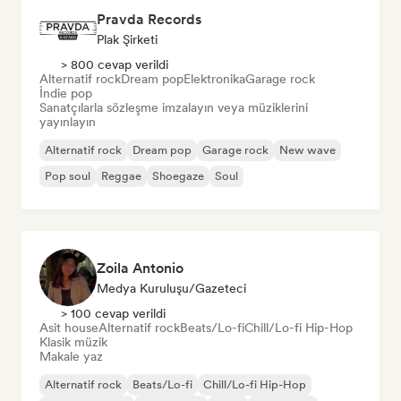
Pravda Records
Plak Şirketi
> 800 cevap verildi
Alternatif rock
Dream pop
Elektronika
Garage rock
İndie pop
Sanatçılarla sözleşme imzalayın veya müziklerini
yayınlayın
Alternatif rock
Dream pop
Garage rock
New wave
Pop soul
Reggae
Shoegaze
Soul
Zoila Antonio
Medya Kuruluşu/Gazeteci
> 100 cevap verildi
Asit house
Alternatif rock
Beats/Lo-fi
Chill/Lo-fi Hip-Hop
Klasik müzik
Makale yaz
Alternatif rock
Beats/Lo-fi
Chill/Lo-fi Hip-Hop