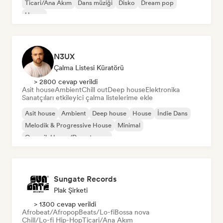
Ticari/Ana Akım
Dans müziği
Disko
Dream pop
House
N3UX
Çalma Listesi Küratörü
> 2800 cevap verildi
Asit house
Ambient
Chill out
Deep house
Elektronika
Sanatçıları etkileyici çalma listelerime ekle
Asit house
Ambient
Deep house
House
İndie Dans
Melodik & Progressive House
Minimal
Organik House/Downtempo
Sungate Records
Plak Şirketi
> 1300 cevap verildi
Afrobeat/Afropop
Beats/Lo-fi
Bossa nova
Chill/Lo-fi Hip-Hop
Ticari/Ana Akım