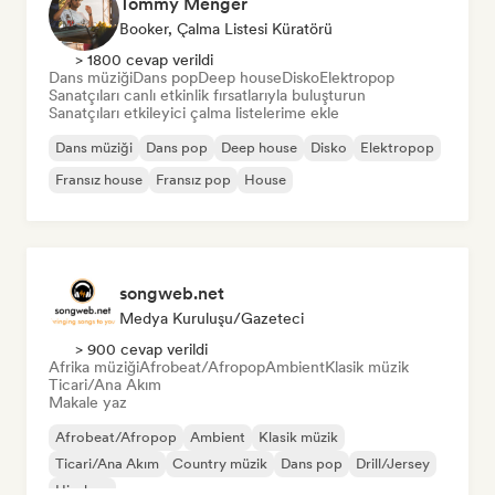
Tommy Menger
Booker, Çalma Listesi Küratörü
> 1800 cevap verildi
Dans müziği
Dans pop
Deep house
Disko
Elektropop
Sanatçıları canlı etkinlik fırsatlarıyla buluşturun
Sanatçıları etkileyici çalma listelerime ekle
Dans müziği
Dans pop
Deep house
Disko
Elektropop
Fransız house
Fransız pop
House
songweb.net
Medya Kuruluşu/Gazeteci
> 900 cevap verildi
Afrika müziği
Afrobeat/Afropop
Ambient
Klasik müzik
Ticari/Ana Akım
Makale yaz
Afrobeat/Afropop
Ambient
Klasik müzik
Ticari/Ana Akım
Country müzik
Dans pop
Drill/Jersey
Hip-hop