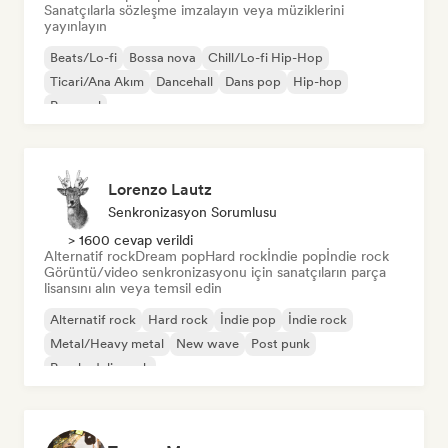
Sanatçılarla sözleşme imzalayın veya müziklerini
yayınlayın
Beats/Lo-fi
Bossa nova
Chill/Lo-fi Hip-Hop
Ticari/Ana Akım
Dancehall
Dans pop
Hip-hop
Pop soul
Lorenzo Lautz
Senkronizasyon Sorumlusu
> 1600 cevap verildi
Alternatif rock
Dream pop
Hard rock
İndie pop
İndie rock
Görüntü/video senkronizasyonu için sanatçıların parça
lisansını alın veya temsil edin
Alternatif rock
Hard rock
İndie pop
İndie rock
Metal/Heavy metal
New wave
Post punk
Psychedelic rock