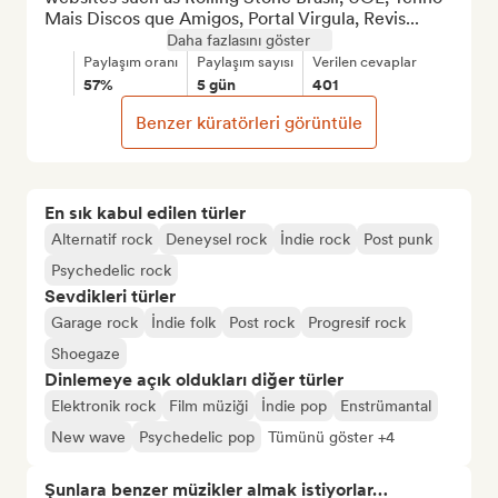
Mais Discos que Amigos, Portal Virgula, Revis...
Daha fazlasını göster
Paylaşım oranı
Paylaşım sayısı
Verilen cevaplar
57%
5 gün
401
Benzer küratörleri görüntüle
En sık kabul edilen türler
Alternatif rock
Deneysel rock
İndie rock
Post punk
Psychedelic rock
Sevdikleri türler
Garage rock
İndie folk
Post rock
Progresif rock
Shoegaze
Dinlemeye açık oldukları diğer türler
Elektronik rock
Film müziği
İndie pop
Enstrümantal
New wave
Psychedelic pop
Tümünü göster +4
Şunlara benzer müzikler almak istiyorlar…