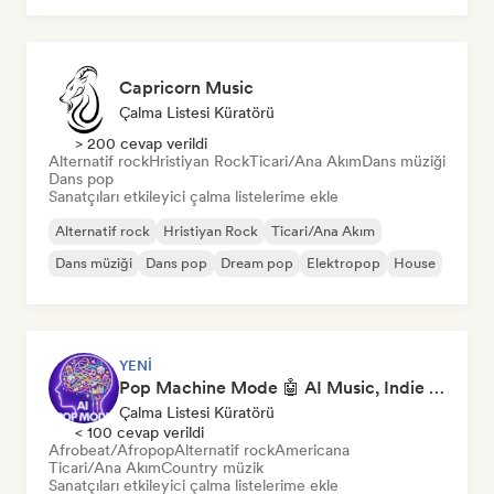
Capricorn Music
Çalma Listesi Küratörü
> 200 cevap verildi
Alternatif rock
Hristiyan Rock
Ticari/Ana Akım
Dans müziği
Dans pop
Sanatçıları etkileyici çalma listelerime ekle
Alternatif rock
Hristiyan Rock
Ticari/Ana Akım
Dans müziği
Dans pop
Dream pop
Elektropop
House
YENI
Pop Machine Mode 🤖 AI Music, Indie Pop & Dream Pop
Çalma Listesi Küratörü
< 100 cevap verildi
Afrobeat/Afropop
Alternatif rock
Americana
Ticari/Ana Akım
Country müzik
Sanatçıları etkileyici çalma listelerime ekle