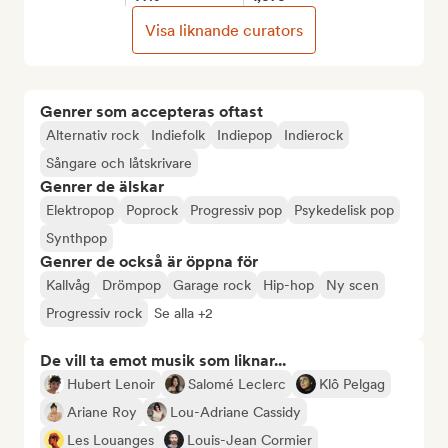
Visa liknande curators
Genrer som accepteras oftast
Alternativ rock
Indiefolk
Indiepop
Indierock
Sångare och låtskrivare
Genrer de älskar
Elektropop
Poprock
Progressiv pop
Psykedelisk pop
Synthpop
Genrer de också är öppna för
Kallvåg
Drömpop
Garage rock
Hip-hop
Ny scen
Progressiv rock
Se alla +2
De vill ta emot musik som liknar...
Hubert Lenoir
Salomé Leclerc
Klô Pelgag
Ariane Roy
Lou-Adriane Cassidy
Les Louanges
Louis-Jean Cormier