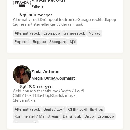
Pravda Records
Etikett
&gt; 800 svar ges
Alternativ rock
Drömpop
Electronica
Garage rock
Indiepop
Signera artister eller ge ut deras musik
Alternativ rock
Drömpop
Garage rock
Ny våg
Pop soul
Reggae
Shoegaze
Själ
Zoila Antonio
Media Outlet/Journalist
&gt; 100 svar ges
Acid house
Alternativ rock
Beats / Lo-fi
Chill / Lo-fi Hip-Hop
Klassisk musik
Skriva artiklar
Alternativ rock
Beats / Lo-fi
Chill / Lo-fi Hip-Hop
Kommersiell / Mainstream
Dansmusik
Disco
Drömpop
House-musik