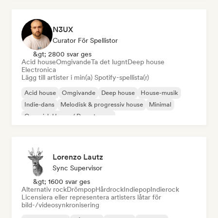
N3UX
Curator För Spellistor
&gt; 2800 svar ges
Acid house
Omgivande
Ta det lugnt
Deep house
Electronica
Lägg till artister i min(a) Spotify-spellista(r)
Acid house
Omgivande
Deep house
House-musik
Indie-dans
Melodisk & progressiv house
Minimal
Organisk House / Downtempo
Lorenzo Lautz
Sync Supervisor
&gt; 1600 svar ges
Alternativ rock
Drömpop
Hårdrock
Indiepop
Indierock
Licensiera eller representera artisters låtar för
bild-/videosynkronisering