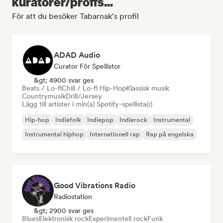
kuratorer/proffs...
För att du besöker Tabarnak's profil
ADAD Audio
Curator För Spellistor
&gt; 4900 svar ges
Beats / Lo-fi
Chill / Lo-fi Hip-Hop
Klassisk musik
Countrymusik
Drill/Jersey
Lägg till artister i min(a) Spotify-spellista(r)
Hip-hop
Indiefolk
Indiepop
Indierock
Instrumental
Instrumental hiphop
Internationell rap
Rap på engelska
Good Vibrations Radio
Radiostation
&gt; 2900 svar ges
Blues
Elektronisk rock
Experimentell rock
Funk