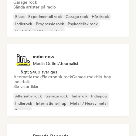
Garage rock
Sända artister på radio
Blues
Experimentell rock
Garage rock
Hårdrock
Indierock
Progressiv rock
Psykedelisk rock
Rock & Roll / Klassisk Rock
indie now
Media Outlet/Journalist
&gt; 2400 svar ges
Alternativ rock
Elektronisk rock
Garage rock
Hip-hop
Indiefolk
Skriva artiklar
Alternativ rock
Garage rock
Indiefolk
Indiepop
Indierock
Internationell rap
Metall / Heavy metal
Poprock