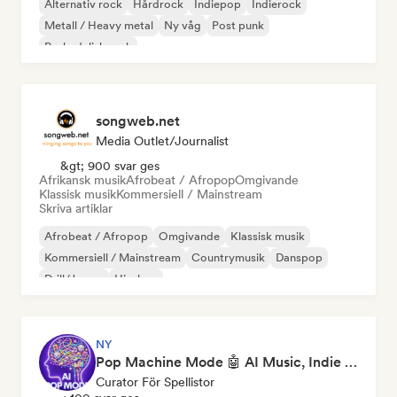
Alternativ rock
Hårdrock
Indiepop
Indierock
Metall / Heavy metal
Ny våg
Post punk
Psykedelisk rock
songweb.net
Media Outlet/Journalist
&gt; 900 svar ges
Afrikansk musik
Afrobeat / Afropop
Omgivande
Klassisk musik
Kommersiell / Mainstream
Skriva artiklar
Afrobeat / Afropop
Omgivande
Klassisk musik
Kommersiell / Mainstream
Countrymusik
Danspop
Drill/Jersey
Hip-hop
NY
Pop Machine Mode 🤖 AI Music, Indie Pop & Dream Pop
Curator För Spellistor