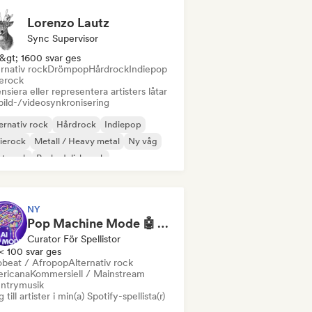
Lorenzo Lautz
Sync Supervisor
&gt; 1600 svar ges
rnativ rock
Drömpop
Hårdrock
Indiepop
ierock
nsiera eller representera artisters låtar
bild-/videosynkronisering
ernativ rock
Hårdrock
Indiepop
ierock
Metall / Heavy metal
Ny våg
st punk
Psykedelisk rock
NY
Pop Machine Mode 🤖 AI Music, Indie Pop & Dream Pop
Curator För Spellistor
< 100 svar ges
obeat / Afropop
Alternativ rock
ricana
Kommersiell / Mainstream
ntrymusik
 till artister i min(a) Spotify-spellista(r)