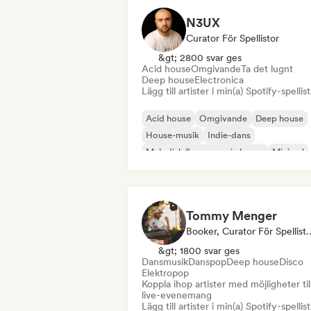
N3UX
Curator För Spellistor
&gt; 2800 svar ges
Acid house
Omgivande
Ta det lugnt
Deep house
Electronica
Lägg till artister i min(a) Spotify-spellist
Acid house
Omgivande
Deep house
House-musik
Indie-dans
Melodisk & progressiv house
Minimal
Organisk House / Downtempo
Tommy Menger
Booker, Curator F
&gt; 1800 svar ges
Dansmusik
Danspop
Deep house
Disco
Elektropop
Koppla ihop artister med möjligheter til
live-evenemang
Lägg till artister i min(a) Spotify-spellist