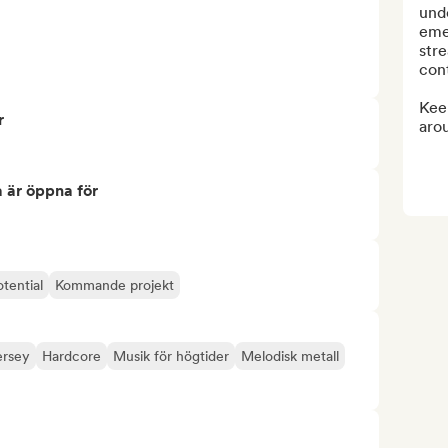
und
emer
stre
cont
Kee
r
arou
 är öppna för
otential
Kommande projekt
ersey
Hardcore
Musik för högtider
Melodisk metall