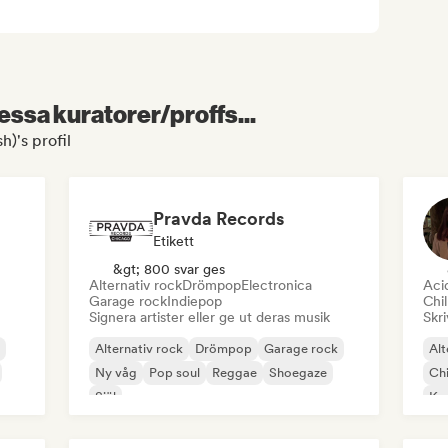
essa kuratorer/proffs...
)'s profil
Pravda Records
Etikett
&gt; 800 svar ges
Alternativ rock
Drömpop
Electronica
Aci
Garage rock
Indiepop
Chil
Signera artister eller ge ut deras musik
Skri
Alternativ rock
Drömpop
Garage rock
Alt
Ny våg
Pop soul
Reggae
Shoegaze
Chi
Själ
Kom
Di