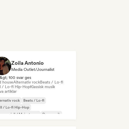
Zoila Antonio
Media Outlet/Journalist
&gt; 100 svar ges
d house
Alternativ rock
Beats / Lo-fi
l / Lo-fi Hip-Hop
Klassisk musik
va artiklar
ernativ rock
Beats / Lo-fi
ll / Lo-fi Hip-Hop
mersiell / Mainstream
Dansmusik
sco
Drömpop
House-musik