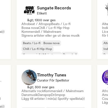
Sungate Records
Etikett
&gt; 1300 svar ges
Afrobeat / Afropop
Beats / Lo-fi
Alte
Bossa nova
Chill / Lo-fi Hip-Hop
Ind
a(r)
Kommersiell / Mainstream
Lice
Signera artister eller ge ut deras musik
för 
Beats / Lo-fi
Bossa nova
Alt
Chill / Lo-fi Hip-Hop
Ind
Kommersiell / Mainstream
Dancehall
Po
Danspop
Hip-hop
Pop soul
Timothy Tunes
ör Spellistor
Curator För Spellistor
&gt; 300 svar ges
Alternativ rock
Kommersiell / Mainstream
Afr
Dansmusik
Danspop
Drömpop
Ame
l
Lägg till artister i min(a) Spotify-spellista(r)
Cou
Lägg
a(r)