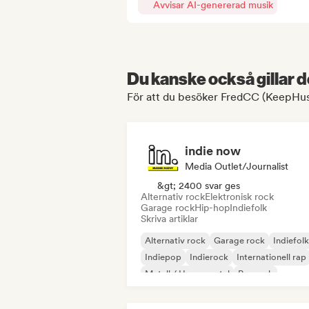
Avvisar AI-genererad musik
Du kanske också gillar d
För att du besöker FredCC (KeepHush
indie now
Media Outlet/Journalist
&gt; 2400 svar ges
Alternativ rock
Elektronisk rock
Garage rock
Hip-hop
Indiefolk
Skriva artiklar
Alternativ rock
Garage rock
Indiefolk
Indiepop
Indierock
Internationell rap
Metall / Heavy metal
Poprock