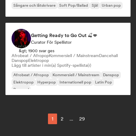
Sångare och låtskrivare
Soft Pop/Ballad
Själ
Urban pop
Getting Ready to Go Out 🍒💋
Curator För Spellistor
&gt; 1900 svar ges
Afrobeat / Afropop
Kommersiell / Mainstream
Dancehall
Danspop
Elektropop
Lägg till artister i min(a) Spotify-spellista(r)
Afrobeat / Afropop
Kommersiell / Mainstream
Danspop
Elektropop
Hyperpop
Internationell pop
Latin Pop
Pop soul
1
2
...
29