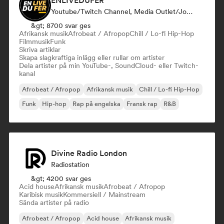
ENLIVEDUFER
Youtube/Twitch Channel, Media Outlet/Journalist, Influencer I Sociala Medier
&gt; 8700 svar ges
Afrikansk musik
Afrobeat / Afropop
Chill / Lo-fi Hip-Hop
Filmmusik
Funk
Skriva artiklar
Skapa slagkraftiga inlägg eller rullar om artister
Dela artister på min YouTube-, SoundCloud- eller Twitch-
kanal
Afrobeat / Afropop
Afrikansk musik
Chill / Lo-fi Hip-Hop
Funk
Hip-hop
Rap på engelska
Fransk rap
R&B
Divine Radio London
Radiostation
&gt; 4200 svar ges
Acid house
Afrikansk musik
Afrobeat / Afropop
Karibisk musik
Kommersiell / Mainstream
Sända artister på radio
Afrobeat / Afropop
Acid house
Afrikansk musik