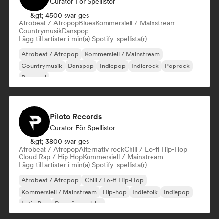
Curator För Spellistor
&gt; 4500 svar ges
Afrobeat / Afropop
Blues
Kommersiell / Mainstream
Countrymusik
Danspop
Lägg till artister i min(a) Spotify-spellista(r)
Afrobeat / Afropop
Kommersiell / Mainstream
Countrymusik
Danspop
Indiepop
Indierock
Poprock
Pop soul
Piloto Records
Curator För Spellistor
&gt; 3800 svar ges
Afrobeat / Afropop
Alternativ rock
Chill / Lo-fi Hip-Hop
Cloud Rap / Hip Hop
Kommersiell / Mainstream
Lägg till artister i min(a) Spotify-spellista(r)
Afrobeat / Afropop
Chill / Lo-fi Hip-Hop
Kommersiell / Mainstream
Hip-hop
Indiefolk
Indiepop
Latin Pop
Rap på engelska