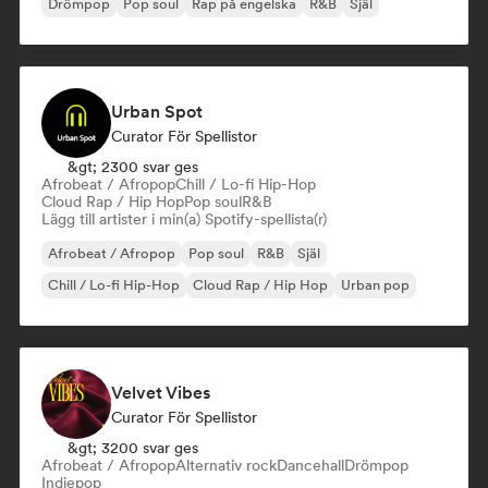
Drömpop
Pop soul
Rap på engelska
R&B
Själ
Urban Spot
Curator För Spellistor
&gt; 2300 svar ges
Afrobeat / Afropop
Chill / Lo-fi Hip-Hop
Cloud Rap / Hip Hop
Pop soul
R&B
Lägg till artister i min(a) Spotify-spellista(r)
Afrobeat / Afropop
Pop soul
R&B
Själ
Chill / Lo-fi Hip-Hop
Cloud Rap / Hip Hop
Urban pop
Velvet Vibes
Curator För Spellistor
&gt; 3200 svar ges
Afrobeat / Afropop
Alternativ rock
Dancehall
Drömpop
Indiepop