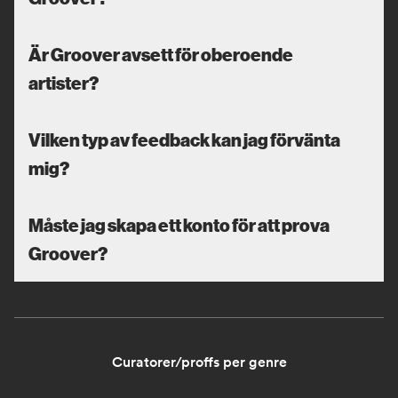
Är Groover avsett för oberoende
artister?
Vilken typ av feedback kan jag förvänta
mig?
Måste jag skapa ett konto för att prova
Groover?
Curatorer/proffs per genre