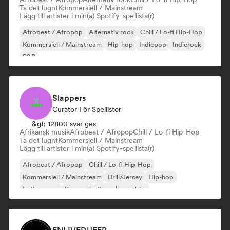
Ta det lugnt
Kommersiell / Mainstream
Lägg till artister i min(a) Spotify-spellista(r)
Afrobeat / Afropop
Alternativ rock
Chill / Lo-fi Hip-Hop
Kommersiell / Mainstream
Hip-hop
Indiepop
Indierock
R&B
Slappers
Curator För Spellistor
&gt; 12800 svar ges
Afrikansk musik
Afrobeat / Afropop
Chill / Lo-fi Hip-Hop
Ta det lugnt
Kommersiell / Mainstream
Lägg till artister i min(a) Spotify-spellista(r)
Afrobeat / Afropop
Chill / Lo-fi Hip-Hop
Kommersiell / Mainstream
Drill/Jersey
Hip-hop
Lofi sovrum
Pop soul
Rap på engelska