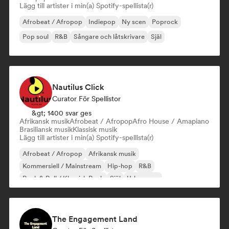
Lägg till artister i min(a) Spotify-spellista(r)
Afrobeat / Afropop
Indiepop
Ny scen
Poprock
Pop soul
R&B
Sångare och låtskrivare
Själ
Nautilus Click
Curator För Spellistor
&gt; 1400 svar ges
Afrikansk musik
Afrobeat / Afropop
Afro House / Amapiano
Brasiliansk musik
Klassisk musik
Lägg till artister i min(a) Spotify-spellista(r)
Afrobeat / Afropop
Afrikansk musik
Kommersiell / Mainstream
Hip-hop
R&B
Rock & Roll / Klassisk Rock
Själ
Urban pop
The Engagement Land