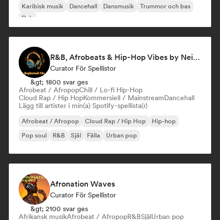
Karibisk musik
Dancehall
Dansmusik
Trummor och bas
Dub
R&B, Afrobeats & Hip-Hop Vibes by Neighborhood's Vibe
Curator För Spellistor
&gt; 1800 svar ges
Afrobeat / Afropop
Chill / Lo-fi Hip-Hop
Cloud Rap / Hip Hop
Kommersiell / Mainstream
Dancehall
Lägg till artister i min(a) Spotify-spellista(r)
Afrobeat / Afropop
Cloud Rap / Hip Hop
Hip-hop
Pop soul
R&B
Själ
Fälla
Urban pop
Afronation Waves
Curator För Spellistor
&gt; 2100 svar ges
Afrikansk musik
Afrobeat / Afropop
R&B
Själ
Urban pop