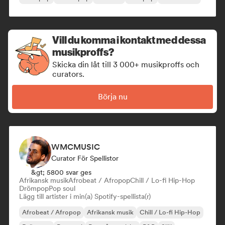
Vill du komma i kontakt med dessa
musikproffs?
Skicka din låt till 3 000+ musikproffs och
curators.
Börja nu
WMCMUSIC
Curator För Spellistor
&gt; 5800 svar ges
Afrikansk musik
Afrobeat / Afropop
Chill / Lo-fi Hip-Hop
Drömpop
Pop soul
Lägg till artister i min(a) Spotify-spellista(r)
Afrobeat / Afropop
Afrikansk musik
Chill / Lo-fi Hip-Hop