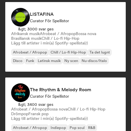
LISTAFINA
Curator För Spellistor
&gt; 3000 svar ges
Afrikansk musik
Afrobeat / Afropop
Bossa nova
Brasiliansk musik
Chill / Lo-fi Hip-Hop
Lägg till artister i min(a) Spotify-spellista(r)
Afrobeat / Afropop
Chill / Lo-fi Hip-Hop
Ta det lugnt
Disco
Funk
Latinsk musik
Ny scen
Nu-disco/Italo
The Rhythm & Melody Room
Curator För Spellistor
&gt; 3400 svar ges
Afrobeat / Afropop
Bossa nova
Chill / Lo-fi Hip-Hop
Drömpop
Fransk pop
Lägg till artister i min(a) Spotify-spellista(r)
Afrobeat / Afropop
Indiepop
Pop soul
R&B