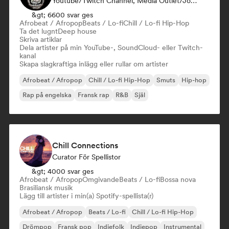
Youtube/Twitch Channel, Media Outlet/Journalist, Influencer I Sociala Medier
&gt; 6600 svar ges
Afrobeat / Afropop
Beats / Lo-fi
Chill / Lo-fi Hip-Hop
Ta det lugnt
Deep house
Skriva artiklar
Dela artister på min YouTube-, SoundCloud- eller Twitch-
kanal
Skapa slagkraftiga inlägg eller rullar om artister
Afrobeat / Afropop
Chill / Lo-fi Hip-Hop
Smuts
Hip-hop
Rap på engelska
Fransk rap
R&B
Själ
Chill Connections
Curator För Spellistor
&gt; 4000 svar ges
Afrobeat / Afropop
Omgivande
Beats / Lo-fi
Bossa nova
Brasiliansk musik
Lägg till artister i min(a) Spotify-spellista(r)
Afrobeat / Afropop
Beats / Lo-fi
Chill / Lo-fi Hip-Hop
Drömpop
Fransk pop
Indiefolk
Indiepop
Instrumental