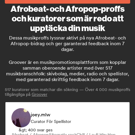
Afrobeat- och Afropop-proffs
och kuratorer som är redo att
upptäcka din musik
Dessa musikproffs lyssnar aktivt på nya Afrobeat- och
Afropop-bidrag och ger garanterad feedback inom 7
dagar.
Groover är en musikpromotionsplattform som kopplar
samman oberoende artister med över 517
musikbranschfolk: skivbolag, medier, radio och spellistor,
med garanterad skriftlig feedback inom 7 dagar.
517
kuratorer som matchar din sökning — Över 4 000 musikproffs
tillgängliga på
Groover
joey.mlw
Curator För Spellistor
&gt; 400 svar ges
Afrobeat / Afropop
Alternativ rock
Chill / Lo-fi Hip-Hop