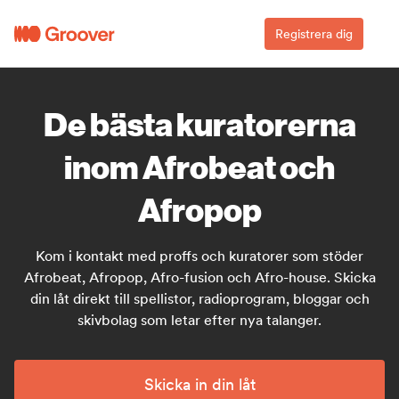
Registrera dig
De bästa kuratorerna
inom Afrobeat och
Afropop
Kom i kontakt med proffs och kuratorer som stöder
Afrobeat, Afropop, Afro-fusion och Afro-house. Skicka
din låt direkt till spellistor, radioprogram, bloggar och
skivbolag som letar efter nya talanger.
Skicka in din låt