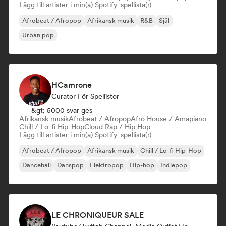
Lägg till artister i min(a) Spotify-spellista(r)
Afrobeat / Afropop
Afrikansk musik
R&B
Själ
Urban pop
HCamrone
Curator För Spellistor
&gt; 5000 svar ges
Afrikansk musik
Afrobeat / Afropop
Afro House / Amapiano
Chill / Lo-fi Hip-Hop
Cloud Rap / Hip Hop
Lägg till artister i min(a) Spotify-spellista(r)
Afrobeat / Afropop
Afrikansk musik
Chill / Lo-fi Hip-Hop
Dancehall
Danspop
Elektropop
Hip-hop
Indiepop
LE CHRONIQUEUR SALE