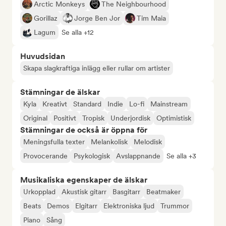
Arctic Monkeys
The Neighbourhood
Gorillaz
Jorge Ben Jor
Tim Maia
Lagum
Se alla +12
Huvudsidan
Skapa slagkraftiga inlägg eller rullar om artister
Stämningar de älskar
Kyla
Kreativt
Standard
Indie
Lo-fi
Mainstream
Original
Positivt
Tropisk
Underjordisk
Optimistisk
Stämningar de också är öppna för
Meningsfulla texter
Melankolisk
Melodisk
Provocerande
Psykologisk
Avslappnande
Se alla +3
Musikaliska egenskaper de älskar
Urkopplad
Akustisk gitarr
Basgitarr
Beatmaker
Beats
Demos
Elgitarr
Elektroniska ljud
Trummor
Piano
Sång