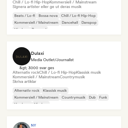
Chill / Lo-fi Hip-Hop
Kommersiell / Mainstream
Signera artister eller ge ut deras musik
Beats / Lo-fi
Bossa nova
Chill / Lo-fi Hip-Hop
Kommersiell / Mainstream
Dancehall
Danspop
Hip-hop
Pop soul
Dulaxi
Media Outlet/Journalist
&gt; 3000 svar ges
Alternativ rock
Chill / Lo-fi Hip-Hop
Klassisk musik
Kommersiell / Mainstream
Countrymusik
Skriva artiklar
Alternativ rock
Klassisk musik
Kommersiell / Mainstream
Countrymusik
Dub
Funk
Hardcore
Hip-hop
NY