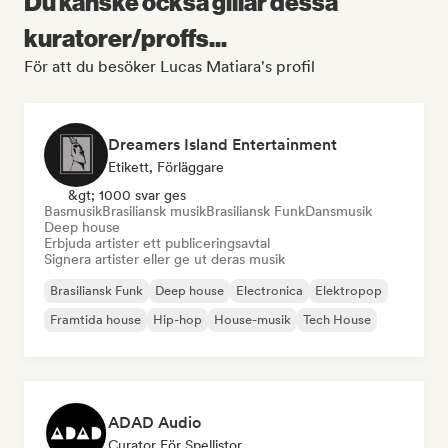
Du kanske också gillar dessa
kuratorer/proffs...
För att du besöker Lucas Matiara's profil
Dreamers Island Entertainment
Etikett, Förläggare
&gt; 1000 svar ges
Basmusik
Brasiliansk musik
Brasiliansk Funk
Dansmusik
Deep house
Erbjuda artister ett publiceringsavtal
Signera artister eller ge ut deras musik
Brasiliansk Funk
Deep house
Electronica
Elektropop
Framtida house
Hip-hop
House-musik
Tech House
ADAD Audio
Curator För Spellistor