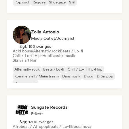
Pop soul
Reggae
Shoegaze
Själ
Zoila Antonio
Media Outlet/Journalist
&gt; 100 svar ges
Acid house
Alternativ rock
Beats / Lo-fi
Chill / Lo-fi Hip-Hop
Klassisk musik
Skriva artiklar
Alternativ rock
Beats / Lo-fi
Chill / Lo-fi Hip-Hop
Kommersiell / Mainstream
Dansmusik
Disco
Drömpop
House-musik
Sungate Records
Etikett
&gt; 1300 svar ges
Afrobeat / Afropop
Beats / Lo-fi
Bossa nova