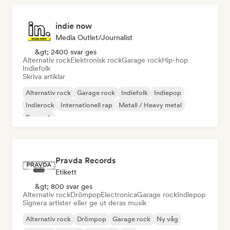
indie now
Media Outlet/Journalist
&gt; 2400 svar ges
Alternativ rock
Elektronisk rock
Garage rock
Hip-hop
Indiefolk
Skriva artiklar
Alternativ rock
Garage rock
Indiefolk
Indiepop
Indierock
Internationell rap
Metall / Heavy metal
Poprock
Pravda Records
Etikett
&gt; 800 svar ges
Alternativ rock
Drömpop
Electronica
Garage rock
Indiepop
Signera artister eller ge ut deras musik
Alternativ rock
Drömpop
Garage rock
Ny våg