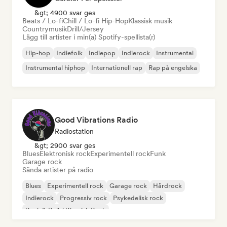
&gt; 4900 svar ges
Beats / Lo-fi
Chill / Lo-fi Hip-Hop
Klassisk musik
Countrymusik
Drill/Jersey
Lägg till artister i min(a) Spotify-spellista(r)
Hip-hop
Indiefolk
Indiepop
Indierock
Instrumental
Instrumental hiphop
Internationell rap
Rap på engelska
Good Vibrations Radio
Radiostation
&gt; 2900 svar ges
Blues
Elektronisk rock
Experimentell rock
Funk
Garage rock
Sända artister på radio
Blues
Experimentell rock
Garage rock
Hårdrock
Indierock
Progressiv rock
Psykedelisk rock
Rock & Roll / Klassisk Rock