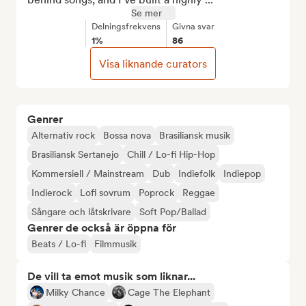
Se mer
Delningsfrekvens
Givna svar
1%
86
Visa liknande curators
Genrer
Alternativ rock
Bossa nova
Brasiliansk musik
Brasiliansk Sertanejo
Chill / Lo-fi Hip-Hop
Kommersiell / Mainstream
Dub
Indiefolk
Indiepop
Indierock
Lofi sovrum
Poprock
Reggae
Sångare och låtskrivare
Soft Pop/Ballad
Genrer de också är öppna för
Beats / Lo-fi
Filmmusik
De vill ta emot musik som liknar...
Milky Chance
Cage The Elephant