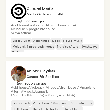
Culturel Média
Media Outlet/Journalist
&gt; 500 svar ges
Acid house
Beats / Lo-fi
Disco
House-musik
Melodisk & progressiv house
Skriva artiklar
Beats / Lo-fi
Acid house
Disco
House-musik
Melodisk & progressiv house
Nu-disco/Italo
Synthwave
Techno
Ablozé Playlists
Curator För Spellistor
&gt; 3000 svar ges
Acid house
Afrobeat / Afropop
Afro House / Amapiano
Alternativ rock
Basmusik
Lägg till artister i min(a) Spotify-spellista(r)
Beats / Lo-fi
Afro House / Amapiano
Alternativ rock
Chill House
Chill / Lo-fi Hip-Hop
Ta det lugnt