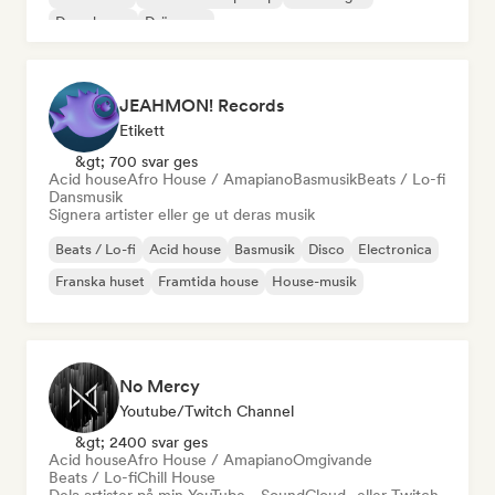
Deep house
Drömpop
JEAHMON! Records
Etikett
&gt; 700 svar ges
Acid house
Afro House / Amapiano
Basmusik
Beats / Lo-fi
Dansmusik
Signera artister eller ge ut deras musik
Beats / Lo-fi
Acid house
Basmusik
Disco
Electronica
Franska huset
Framtida house
House-musik
No Mercy
Youtube/Twitch Channel
&gt; 2400 svar ges
Acid house
Afro House / Amapiano
Omgivande
Beats / Lo-fi
Chill House