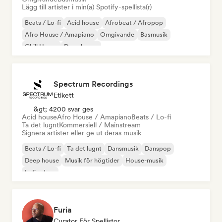
Lägg till artister i min(a) Spotify-spellista(r)
Beats / Lo-fi
Acid house
Afrobeat / Afropop
Afro House / Amapiano
Omgivande
Basmusik
Chill House
Deep house
Spectrum Recordings
Etikett
&gt; 4200 svar ges
Acid house
Afro House / Amapiano
Beats / Lo-fi
Ta det lugnt
Kommersiell / Mainstream
Signera artister eller ge ut deras musik
Beats / Lo-fi
Ta det lugnt
Dansmusik
Danspop
Deep house
Musik för högtider
House-musik
Indie-dans
Furia
Curator För Spellistor