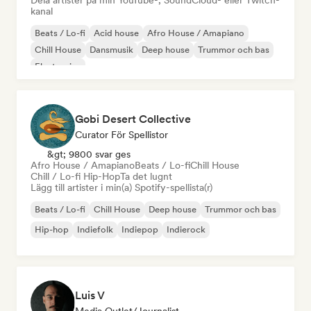
Dela artister på min YouTube-, SoundCloud- eller Twitch-
kanal
Beats / Lo-fi
Acid house
Afro House / Amapiano
Chill House
Dansmusik
Deep house
Trummor och bas
Electronica
Gobi Desert Collective
Curator För Spellistor
&gt; 9800 svar ges
Afro House / Amapiano
Beats / Lo-fi
Chill House
Chill / Lo-fi Hip-Hop
Ta det lugnt
Lägg till artister i min(a) Spotify-spellista(r)
Beats / Lo-fi
Chill House
Deep house
Trummor och bas
Hip-hop
Indiefolk
Indiepop
Indierock
Luis V