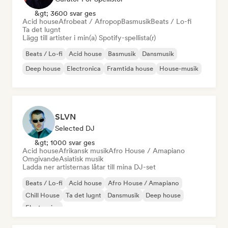
&gt; 3600 svar ges
Acid house
Afrobeat / Afropop
Basmusik
Beats / Lo-fi
Ta det lugnt
Lägg till artister i min(a) Spotify-spellista(r)
Beats / Lo-fi
Acid house
Basmusik
Dansmusik
Deep house
Electronica
Framtida house
House-musik
SLVN
Selected DJ
&gt; 1000 svar ges
Acid house
Afrikansk musik
Afro House / Amapiano
Omgivande
Asiatisk musik
Ladda ner artisternas låtar till mina DJ-set
Beats / Lo-fi
Acid house
Afro House / Amapiano
Chill House
Ta det lugnt
Dansmusik
Deep house
Electronica