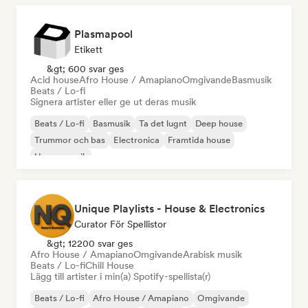
Plasmapool
Etikett
&gt; 600 svar ges
Acid house
Afro House / Amapiano
Omgivande
Basmusik
Beats / Lo-fi
Signera artister eller ge ut deras musik
Beats / Lo-fi
Basmusik
Ta det lugnt
Deep house
Trummor och bas
Electronica
Framtida house
House-musik
Unique Playlists - House & Electronics
Curator För Spellistor
&gt; 12200 svar ges
Afro House / Amapiano
Omgivande
Arabisk musik
Beats / Lo-fi
Chill House
Lägg till artister i min(a) Spotify-spellista(r)
Beats / Lo-fi
Afro House / Amapiano
Omgivande