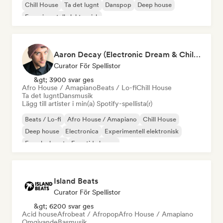
Chill House
Ta det lugnt
Danspop
Deep house
Experimentell elektronisk
Aaron Decay (Electronic Dream & Chill Electronic Dream playlists)
Curator För Spellistor
&gt; 3900 svar ges
Afro House / Amapiano
Beats / Lo-fi
Chill House
Ta det lugnt
Dansmusik
Lägg till artister i min(a) Spotify-spellista(r)
Beats / Lo-fi
Afro House / Amapiano
Chill House
Deep house
Electronica
Experimentell elektronisk
Franska huset
Framtida house
Island Beats
Curator För Spellistor
&gt; 6200 svar ges
Acid house
Afrobeat / Afropop
Afro House / Amapiano
Omgivande
Basmusik