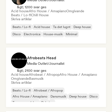
Media Outlet/Journalist
&gt; 1200 svar ges
Acid house
Afro House / Amapiano
Omgivande
Beats / Lo-fi
Chill House
Skriva artiklar
Beats / Lo-fi
Acid house
Ta det lugnt
Deep house
Disco
Electronica
House-musik
Minimal
Afrobeats Head
Media Outlet/Journalist
&gt; 2100 svar ges
Acid house
Afrobeat / Afropop
Afro House / Amapiano
Omgivande
Basmusik
Skriva artiklar
Beats / Lo-fi
Afrobeat / Afropop
Afro House / Amapiano
Dansmusik
Deep house
Disco
Trummor och bas
Dubstep