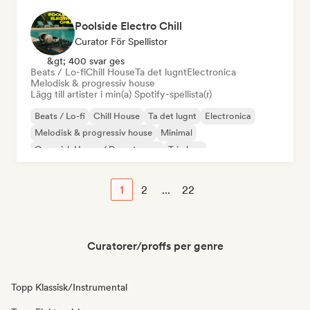
Poolside Electro Chill
Curator För Spellistor
&gt; 400 svar ges
Beats / Lo-fi
Chill House
Ta det lugnt
Electronica
Melodisk & progressiv house
Lägg till artister i min(a) Spotify-spellista(r)
Beats / Lo-fi
Chill House
Ta det lugnt
Electronica
Melodisk & progressiv house
Minimal
Organisk House / Downtempo
Trip hop
1
2
...
22
Curatorer/proffs per genre
Topp Klassisk/Instrumental