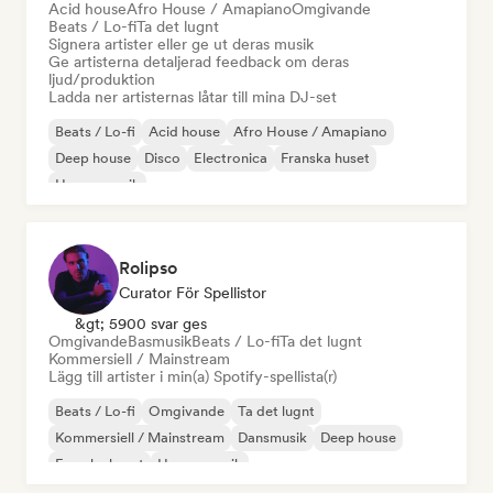
Acid house
Afro House / Amapiano
Omgivande
Beats / Lo-fi
Ta det lugnt
Signera artister eller ge ut deras musik
Ge artisterna detaljerad feedback om deras
ljud/produktion
Ladda ner artisternas låtar till mina DJ-set
Beats / Lo-fi
Acid house
Afro House / Amapiano
Deep house
Disco
Electronica
Franska huset
House-musik
Rolipso
Curator För Spellistor
&gt; 5900 svar ges
Omgivande
Basmusik
Beats / Lo-fi
Ta det lugnt
Kommersiell / Mainstream
Lägg till artister i min(a) Spotify-spellista(r)
Beats / Lo-fi
Omgivande
Ta det lugnt
Kommersiell / Mainstream
Dansmusik
Deep house
Franska huset
House-musik