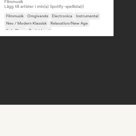
Filmmusik
Lägg till artister i min(a) Spotify-spellista(r)
Filmmusik
Omgivande
Electronica
Instrumental
Neo / Modern Klassisk
Relaxation/New Age
Solo Piano
Ta det lugnt