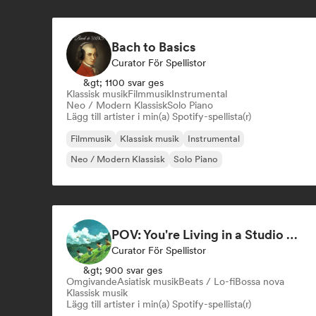
Sångare och låtskrivare
Bach to Basics
Curator För Spellistor
&gt; 1100 svar ges
Klassisk musik
Filmmusik
Instrumental
Neo / Modern Klassisk
Solo Piano
Lägg till artister i min(a) Spotify-spellista(r)
Filmmusik
Klassisk musik
Instrumental
Neo / Modern Klassisk
Solo Piano
POV: You're Living in a Studio Ghibli Movie 🌱 Neo-Classical Piano & Dream Pop
Curator För Spellistor
&gt; 900 svar ges
Omgivande
Asiatisk musik
Beats / Lo-fi
Bossa nova
Klassisk musik
Lägg till artister i min(a) Spotify-spellista(r)