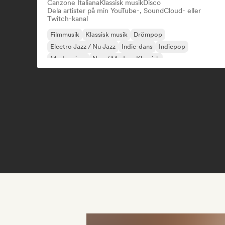
Canzone Italiana
Klassisk musik
Disco
Dela artister på min YouTube-, SoundCloud- eller
Twitch-kanal
Filmmusik
Klassisk musik
Drömpop
Electro Jazz / Nu Jazz
Indie-dans
Indiepop
Modern jazz
Neo / Modern Klassisk