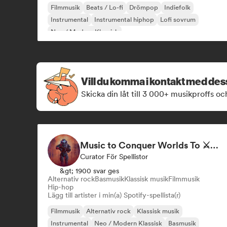
Filmmusik
Beats / Lo-fi
Drömpop
Indiefolk
Instrumental
Instrumental hiphop
Lofi sovrum
Neo / Modern Klassisk
Vill du komma i kontakt med de
Skicka din låt till 3 000+ musikproffs oc
Music to Conquer Worlds To ⚔️ Epic Orchestral, Cinematic & Trailer Music
Curator För Spellistor
&gt; 1900 svar ges
Alternativ rock
Basmusik
Klassisk musik
Filmmusik
Hip-hop
Lägg till artister i min(a) Spotify-spellista(r)
Filmmusik
Alternativ rock
Klassisk musik
Instrumental
Neo / Modern Klassisk
Basmusik