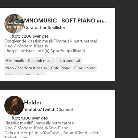
MNOMUSIC - SOFT PIANO and NEO-CLASSICAL
Curator För Spellistor
&gt; 3200 svar ges
Omgivande
Klassisk musik
Filmmusik
Instrumental
Neo / Modern Klassisk
Lägg till artister i min(a) Spotify-spellista(r)
Filmmusik
Klassisk musik
Instrumental
Neo / Modern Klassisk
Solo Piano
Omgivande
Relaxation/New Age
Helder
Youtube/Twitch Channel
&gt; 1300 svar ges
Klassisk musik
Filmmusik
Instrumental
Neo / Modern Klassisk
Solo Piano
Dela artister på min YouTube-, SoundCloud- eller
Twitch-kanal