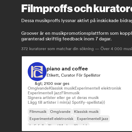
Filmproffs och kurator
Dessa musikproffs lyssnar aktivt på inskickade bidr
Groover är en musikpromotionsplattform som kopplar
garanterad skriftlig feedback inom 7 dagar.
372
kuratorer som matchar din sökning — Över 4 000 musikp
piano and coffee
Etikett, Curator För Spellistor
&gt; 2100 svar ges
Omgivande
Klassisk musik
Experimentell elektronisk
Experimentell jazz
Filmmusik
Signera artister eller ge ut deras musik
Lägg till artister i min(a) Spotify-spellista(r)
Filmmusik
Omgivande
Klassisk musik
Experimentell elektronisk
Experimentell jazz
Indiefolk
Neo / Modern Klassisk