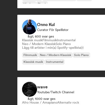
Hip-hop
Phonk
Onno Kul
Curator För Spellistor
&gt; 600 svar ges
Klassisk musik
Filmmusik
Instrumental
Neo / Modern Klassisk
Solo Piano
Lägg till artister i min(a) Spotify-spellista(r)
Filmmusik
Neo / Modern Klassisk
Solo Piano
Klassisk musik
Instrumental
wave
Youtube/Twitch Channel
&gt; 1000 svar ges
Afro House / Amapiano
Alternativ rock