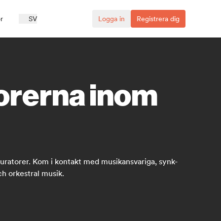
r
SV
Logga in
Registrera dig
torerna inom
 kuratorer. Kom i kontakt med musikansvariga, synk-
ch orkestral musik.