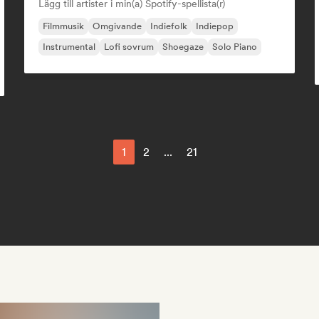
Lägg till artister i min(a) Spotify-spellista(r)
Filmmusik
Omgivande
Indiefolk
Indiepop
Instrumental
Lofi sovrum
Shoegaze
Solo Piano
1
2
...
21