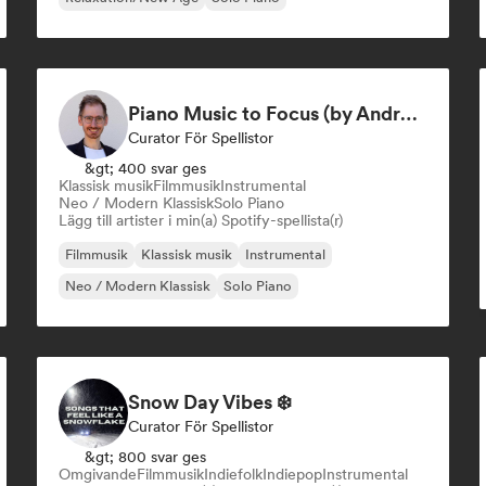
Piano Music to Focus (by Andreas Wolff)
Curator För Spellistor
&gt; 400 svar ges
Klassisk musik
Filmmusik
Instrumental
Neo / Modern Klassisk
Solo Piano
Lägg till artister i min(a) Spotify-spellista(r)
Filmmusik
Klassisk musik
Instrumental
Neo / Modern Klassisk
Solo Piano
Snow Day Vibes ❄️
Curator För Spellistor
&gt; 800 svar ges
Omgivande
Filmmusik
Indiefolk
Indiepop
Instrumental