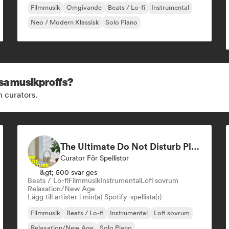
Filmmusik
Omgivande
Beats / Lo-fi
Instrumental
Neo / Modern Klassisk
Solo Piano
ssa musikproffs?
h curators.
The Ultimate Do Not Disturb Playlist 🔕 Neo-Classical & Ambient Piano
Curator För Spellistor
&gt; 500 svar ges
Beats / Lo-fi
Filmmusik
Instrumental
Lofi sovrum
Relaxation/New Age
Lägg till artister i min(a) Spotify-spellista(r)
Filmmusik
Beats / Lo-fi
Instrumental
Lofi sovrum
Relaxation/New Age
Solo Piano