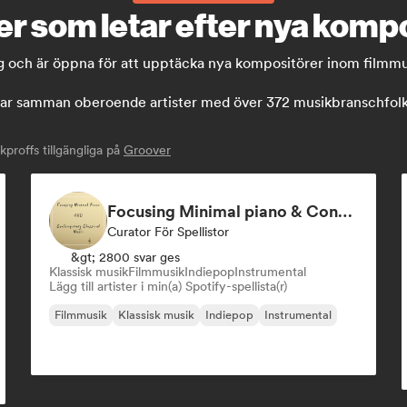
er som letar efter nya komp
ag och är öppna för att upptäcka nya kompositörer inom filmmu
 samman oberoende artister med över 372 musikbranschfolk: s
roffs tillgängliga på
Groover
Focusing Minimal piano & Contemporary classical music
Curator För Spellistor
&gt; 2800 svar ges
Klassisk musik
Filmmusik
Indiepop
Instrumental
Lägg till artister i min(a) Spotify-spellista(r)
Filmmusik
Klassisk musik
Indiepop
Instrumental