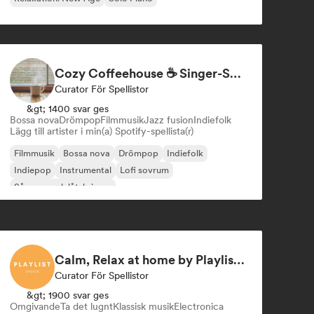
Cozy Coffeehouse ☕ Singer-Songwriter, Indie Folk & Acoustic
Curator För Spellistor
&gt; 1400 svar ges
Bossa nova
Drömpop
Filmmusik
Jazz fusion
Indiefolk
Lägg till artister i min(a) Spotify-spellista(r)
Filmmusik
Bossa nova
Drömpop
Indiefolk
Indiepop
Instrumental
Lofi sovrum
Sångare och låtskrivare
Calm, Relax at home by Playlist Union
Curator För Spellistor
&gt; 1900 svar ges
Omgivande
Ta det lugnt
Klassisk musik
Electronica