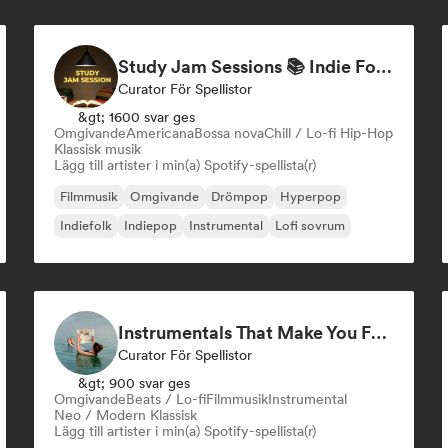
Study Jam Sessions 📚 Indie Folk, Dream Pop & Singer-Songwriter
Curator För Spellistor
&gt; 1600 svar ges
Omgivande
Americana
Bossa nova
Chill / Lo-fi Hip-Hop
Klassisk musik
Lägg till artister i min(a) Spotify-spellista(r)
Filmmusik
Omgivande
Drömpop
Hyperpop
Indiefolk
Indiepop
Instrumental
Lofi sovrum
Instrumentals That Make You Feel Like Floating
Curator För Spellistor
&gt; 900 svar ges
Omgivande
Beats / Lo-fi
Filmmusik
Instrumental
Neo / Modern Klassisk
Lägg till artister i min(a) Spotify-spellista(r)