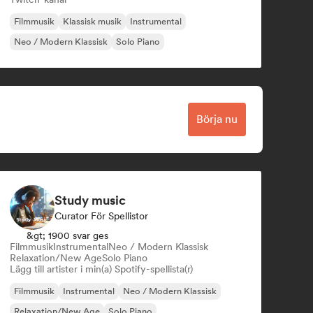
Filmmusik
Klassisk musik
Instrumental
Neo / Modern Klassisk
Solo Piano
Börja nu
Study music
Curator För Spellistor
&gt; 1900 svar ges
Filmmusik
Instrumental
Neo / Modern Klassisk
Relaxation/New Age
Solo Piano
Lägg till artister i min(a) Spotify-spellista(r)
Filmmusik
Instrumental
Neo / Modern Klassisk
Relaxation/New Age
Solo Piano