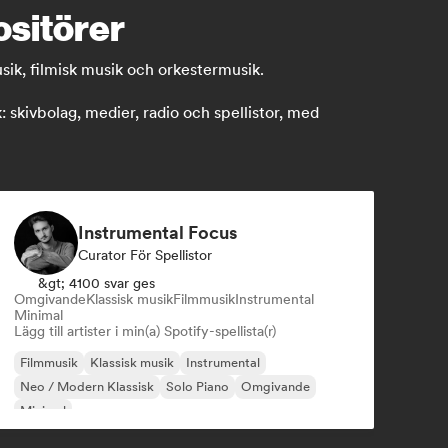
ositörer
sik, filmisk musik och orkestermusik.
kivbolag, medier, radio och spellistor, med
Instrumental Focus
Curator För Spellistor
&gt; 4100 svar ges
Omgivande
Klassisk musik
Filmmusik
Instrumental
Minimal
Lägg till artister i min(a) Spotify-spellista(r)
Filmmusik
Klassisk musik
Instrumental
Neo / Modern Klassisk
Solo Piano
Omgivande
Minimal