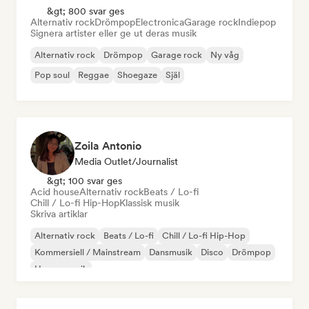
&gt; 800 svar ges
Alternativ rock
Drömpop
Electronica
Garage rock
Indiepop
Signera artister eller ge ut deras musik
Alternativ rock
Drömpop
Garage rock
Ny våg
Pop soul
Reggae
Shoegaze
Själ
Zoila Antonio
Media Outlet/Journalist
&gt; 100 svar ges
Acid house
Alternativ rock
Beats / Lo-fi
Chill / Lo-fi Hip-Hop
Klassisk musik
Skriva artiklar
Alternativ rock
Beats / Lo-fi
Chill / Lo-fi Hip-Hop
Kommersiell / Mainstream
Dansmusik
Disco
Drömpop
House-musik