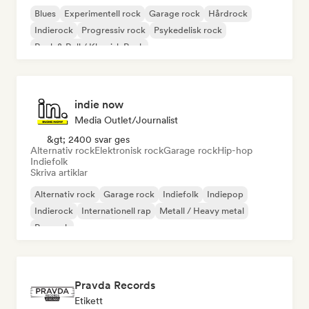
Blues
Experimentell rock
Garage rock
Hårdrock
Indierock
Progressiv rock
Psykedelisk rock
Rock & Roll / Klassisk Rock
indie now
Media Outlet/Journalist
&gt; 2400 svar ges
Alternativ rock
Elektronisk rock
Garage rock
Hip-hop
Indiefolk
Skriva artiklar
Alternativ rock
Garage rock
Indiefolk
Indiepop
Indierock
Internationell rap
Metall / Heavy metal
Poprock
Pravda Records
Etikett