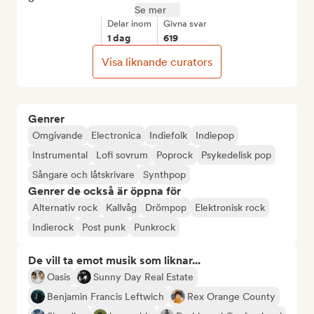
Se mer
Delar inom
Givna svar
1 dag
619
Visa liknande curators
Genrer
Omgivande
Electronica
Indiefolk
Indiepop
Instrumental
Lofi sovrum
Poprock
Psykedelisk pop
Sångare och låtskrivare
Synthpop
Genrer de också är öppna för
Alternativ rock
Kallvåg
Drömpop
Elektronisk rock
Indierock
Post punk
Punkrock
De vill ta emot musik som liknar...
Oasis
Sunny Day Real Estate
Benjamin Francis Leftwich
Rex Orange County