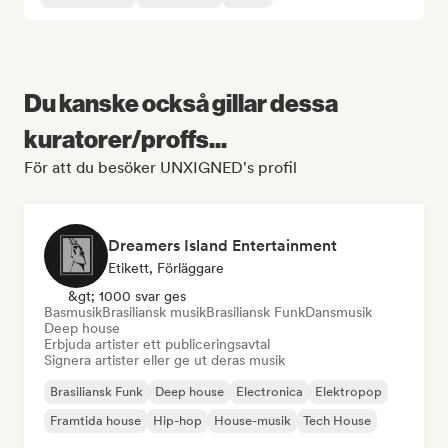
Du kanske också gillar dessa
kuratorer/proffs...
För att du besöker UNXIGNED's profil
Dreamers Island Entertainment
Etikett, Förläggare
&gt; 1000 svar ges
Basmusik
Brasiliansk musik
Brasiliansk Funk
Dansmusik
Deep house
Erbjuda artister ett publiceringsavtal
Signera artister eller ge ut deras musik
Brasiliansk Funk
Deep house
Electronica
Elektropop
Framtida house
Hip-hop
House-musik
Tech House