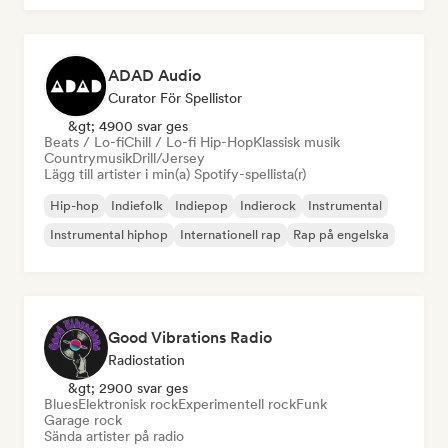
ADAD Audio
Curator För Spellistor
&gt; 4900 svar ges
Beats / Lo-fi
Chill / Lo-fi Hip-Hop
Klassisk musik
Countrymusik
Drill/Jersey
Lägg till artister i min(a) Spotify-spellista(r)
Hip-hop
Indiefolk
Indiepop
Indierock
Instrumental
Instrumental hiphop
Internationell rap
Rap på engelska
Good Vibrations Radio
Radiostation
&gt; 2900 svar ges
Blues
Elektronisk rock
Experimentell rock
Funk
Garage rock
Sända artister på radio