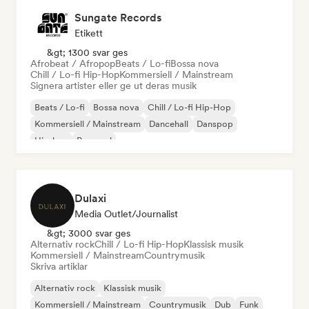
Sungate Records
Etikett
&gt; 1300 svar ges
Afrobeat / Afropop
Beats / Lo-fi
Bossa nova
Chill / Lo-fi Hip-Hop
Kommersiell / Mainstream
Signera artister eller ge ut deras musik
Beats / Lo-fi
Bossa nova
Chill / Lo-fi Hip-Hop
Kommersiell / Mainstream
Dancehall
Danspop
Hip-hop
Pop soul
Dulaxi
Media Outlet/Journalist
&gt; 3000 svar ges
Alternativ rock
Chill / Lo-fi Hip-Hop
Klassisk musik
Kommersiell / Mainstream
Countrymusik
Skriva artiklar
Alternativ rock
Klassisk musik
Kommersiell / Mainstream
Countrymusik
Dub
Funk