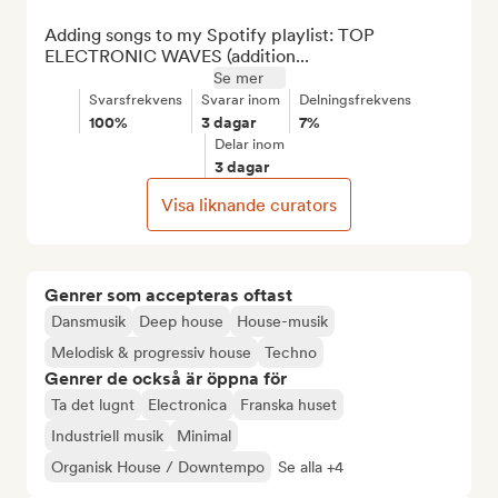
Adding songs to my Spotify playlist: TOP 
ELECTRONIC WAVES (addition...
Se mer
Svarsfrekvens
Svarar inom
Delningsfrekvens
100%
3 dagar
7%
Delar inom
3 dagar
Visa liknande curators
Genrer som accepteras oftast
Dansmusik
Deep house
House-musik
Melodisk & progressiv house
Techno
Genrer de också är öppna för
Ta det lugnt
Electronica
Franska huset
Industriell musik
Minimal
Organisk House / Downtempo
Se alla +4