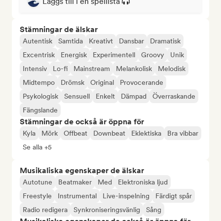
Läggs till i en spellista
Stämningar de älskar
Autentisk
Samtida
Kreativt
Dansbar
Dramatisk
Excentrisk
Energisk
Experimentell
Groovy
Unik
Intensiv
Lo-fi
Mainstream
Melankolisk
Melodisk
Midtempo
Drömsk
Original
Provocerande
Psykologisk
Sensuell
Enkelt
Dämpad
Överraskande
Fängslande
Stämningar de också är öppna för
Kyla
Mörk
Offbeat
Downbeat
Eklektiska
Bra vibbar
Se alla +5
Musikaliska egenskaper de älskar
Autotune
Beatmaker
Med
Elektroniska ljud
Freestyle
Instrumental
Live-inspelning
Färdigt spår
Radio redigera
Synkroniseringsvänlig
Sång