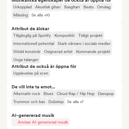
Musikaliska egenskaper de också är öppna för
Urkopplad
Akustisk gitarr
Basgitarr
Beats
Omslag
Mässing
Se alla +10
Attribut de älskar
Tillgänglig på Spotify
Kompositör
Tidigt projekt
Internationell potential
Stark närvaro i sociala medier
Stödd konstnär
Osignerad artist
Kommande projekt
Unga talanger
Attribut de också är öppna för
Upplevelse på scen
De vill inte ta emot...
Alternativ rock
Blues
Cloud Rap / Hip Hop
Danspop
Trummor och bas
Dubstep
Se alla +7
AI-genererad musik
Avvisar AI-genererad musik