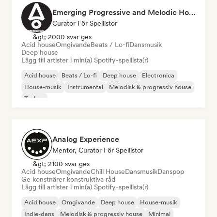
Emerging Progressive and Melodic House Artists
Curator För Spellistor
&gt; 2000 svar ges
Acid house
Omgivande
Beats / Lo-fi
Dansmusik
Deep house
Lägg till artister i min(a) Spotify-spellista(r)
Acid house
Beats / Lo-fi
Deep house
Electronica
House-musik
Instrumental
Melodisk & progressiv house
Techno
Analog Experience
Mentor, Curator För Spellistor
&gt; 2100 svar ges
Acid house
Omgivande
Chill House
Dansmusik
Danspop
Ge konstnärer konstruktiva råd
Lägg till artister i min(a) Spotify-spellista(r)
Acid house
Omgivande
Deep house
House-musik
Indie-dans
Melodisk & progressiv house
Minimal