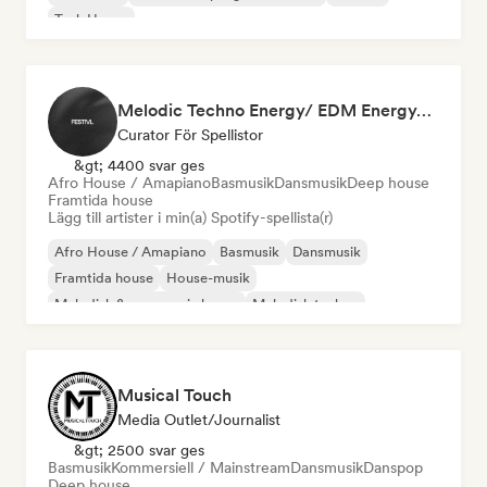
Tech House
Melodic Techno Energy/ EDM Energy/Techno Masters
Curator För Spellistor
&gt; 4400 svar ges
Afro House / Amapiano
Basmusik
Dansmusik
Deep house
Framtida house
Lägg till artister i min(a) Spotify-spellista(r)
Afro House / Amapiano
Basmusik
Dansmusik
Framtida house
House-musik
Melodisk & progressiv house
Melodisk techno
Tech House
Musical Touch
Media Outlet/Journalist
&gt; 2500 svar ges
Basmusik
Kommersiell / Mainstream
Dansmusik
Danspop
Deep house