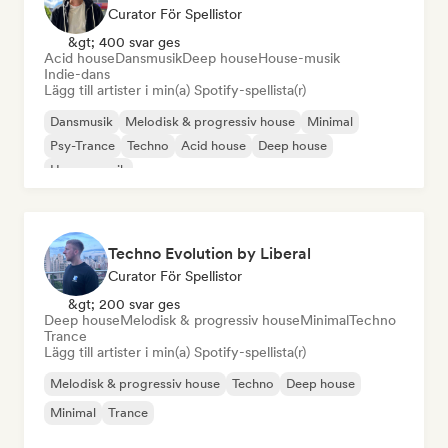
Curator För Spellistor
&gt; 400 svar ges
Acid house
Dansmusik
Deep house
House-musik
Indie-dans
Lägg till artister i min(a) Spotify-spellista(r)
Dansmusik
Melodisk & progressiv house
Minimal
Psy-Trance
Techno
Acid house
Deep house
House-musik
Techno Evolution by Liberal
Curator För Spellistor
&gt; 200 svar ges
Deep house
Melodisk & progressiv house
Minimal
Techno
Trance
Lägg till artister i min(a) Spotify-spellista(r)
Melodisk & progressiv house
Techno
Deep house
Minimal
Trance