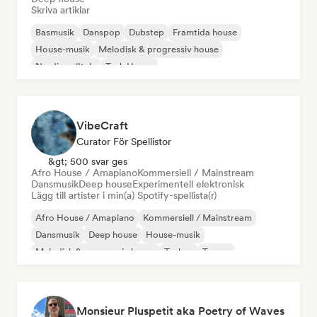
Skriva artiklar
Basmusik
Danspop
Dubstep
Framtida house
House-musik
Melodisk & progressiv house
Nu-disco/Italo
Tech House
VibeCraft
Curator För Spellistor
&gt; 500 svar ges
Afro House / Amapiano
Kommersiell / Mainstream
Dansmusik
Deep house
Experimentell elektronisk
Lägg till artister i min(a) Spotify-spellista(r)
Afro House / Amapiano
Kommersiell / Mainstream
Dansmusik
Deep house
House-musik
Melodisk & progressiv house
Techno
Trance
Monsieur Pluspetit aka Poetry of Waves