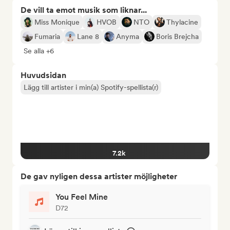
De vill ta emot musik som liknar...
Miss Monique
HVOB
NTO
Thylacine
Fumaria
Lane 8
Anyma
Boris Brejcha
Se alla +6
Huvudsidan
Lägg till artister i min(a) Spotify-spellista(r)
7.2k
De gav nyligen dessa artister möjligheter
You Feel Mine
D72