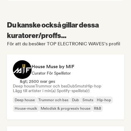
Du kanske också gillar dessa
kuratorer/proffs...
För att du besöker TOP ELECTRONIC WAVES's profil
House Muse by MIF
Curator För Spellistor
&gt; 2500 svar ges
Deep house
Trummor och bas
Dub
Smuts
Hip-hop
Lägg till artister i min(a) Spotify-spellista(r)
Deep house
Trummor och bas
Dub
Smuts
Hip-hop
House-musik
Melodisk & progressiv house
R&B