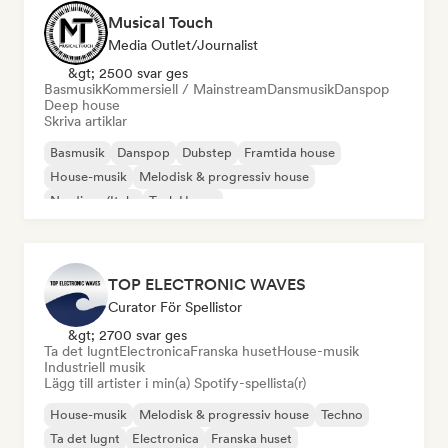
Musical Touch
Media Outlet/Journalist
&gt; 2500 svar ges
Basmusik
Kommersiell / Mainstream
Dansmusik
Danspop
Deep house
Skriva artiklar
Basmusik
Danspop
Dubstep
Framtida house
House-musik
Melodisk & progressiv house
Nu-disco/Italo
Tech House
TOP ELECTRONIC WAVES
Curator För Spellistor
&gt; 2700 svar ges
Ta det lugnt
Electronica
Franska huset
House-musik
Industriell musik
Lägg till artister i min(a) Spotify-spellista(r)
House-musik
Melodisk & progressiv house
Techno
Ta det lugnt
Electronica
Franska huset