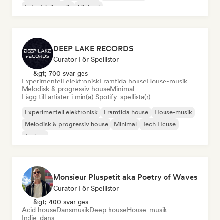
Industriell musik
Minimal
DEEP LAKE RECORDS
Curator För Spellistor
&gt; 700 svar ges
Experimentell elektronisk
Framtida house
House-musik
Melodisk & progressiv house
Minimal
Lägg till artister i min(a) Spotify-spellista(r)
Experimentell elektronisk
Framtida house
House-musik
Melodisk & progressiv house
Minimal
Tech House
Techno
Monsieur Pluspetit aka Poetry of Waves
Curator För Spellistor
&gt; 400 svar ges
Acid house
Dansmusik
Deep house
House-musik
Indie-dans