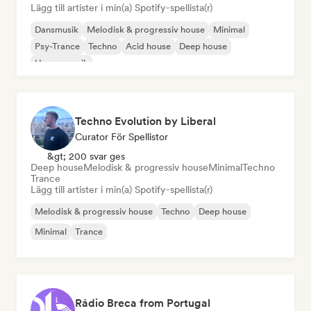
Lägg till artister i min(a) Spotify-spellista(r)
Dansmusik
Melodisk & progressiv house
Minimal
Psy-Trance
Techno
Acid house
Deep house
House-musik
Techno Evolution by Liberal
Curator För Spellistor
&gt; 200 svar ges
Deep house
Melodisk & progressiv house
Minimal
Techno
Trance
Lägg till artister i min(a) Spotify-spellista(r)
Melodisk & progressiv house
Techno
Deep house
Minimal
Trance
Rádio Breca from Portugal