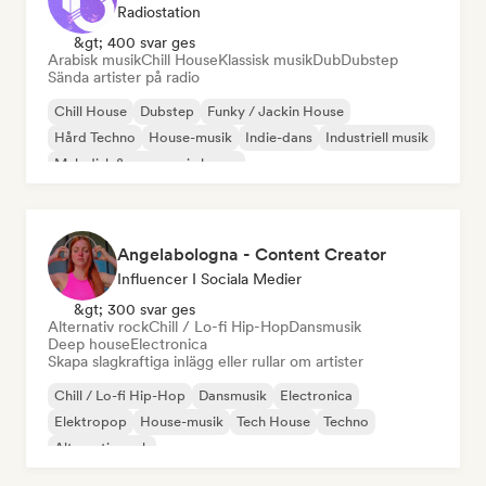
Radiostation
&gt; 400 svar ges
Arabisk musik
Chill House
Klassisk musik
Dub
Dubstep
Sända artister på radio
Chill House
Dubstep
Funky / Jackin House
Hård Techno
House-musik
Indie-dans
Industriell musik
Melodisk & progressiv house
Angelabologna - Content Creator
Influencer I Sociala Medier
&gt; 300 svar ges
Alternativ rock
Chill / Lo-fi Hip-Hop
Dansmusik
Deep house
Electronica
Skapa slagkraftiga inlägg eller rullar om artister
Chill / Lo-fi Hip-Hop
Dansmusik
Electronica
Elektropop
House-musik
Tech House
Techno
Alternativ rock