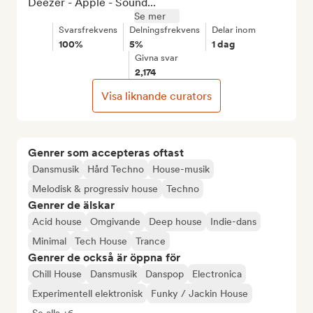
Deezer - Apple - Sound...
Se mer
Svarsfrekvens
Delningsfrekvens
Delar inom
100%
5%
1 dag
Givna svar
2,174
Visa liknande curators
Genrer som accepteras oftast
Dansmusik
Hård Techno
House-musik
Melodisk & progressiv house
Techno
Genrer de älskar
Acid house
Omgivande
Deep house
Indie-dans
Minimal
Tech House
Trance
Genrer de också är öppna för
Chill House
Dansmusik
Danspop
Electronica
Experimentell elektronisk
Funky / Jackin House