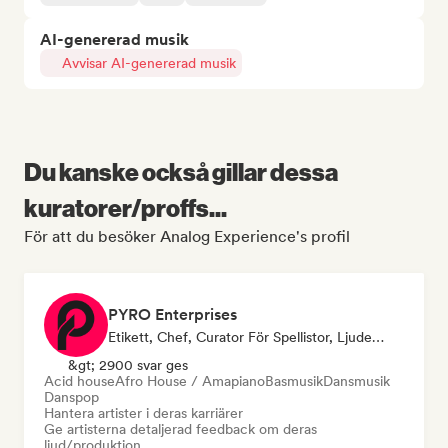
AI-genererad musik
Avvisar AI-genererad musik
Du kanske också gillar dessa
kuratorer/proffs...
För att du besöker Analog Experience's profil
PYRO Enterprises
Etikett, Chef, Curator För Spellistor, Ljudexpert
&gt; 2900 svar ges
Acid house
Afro House / Amapiano
Basmusik
Dansmusik
Danspop
Hantera artister i deras karriärer
Ge artisterna detaljerad feedback om deras
ljud/produktion