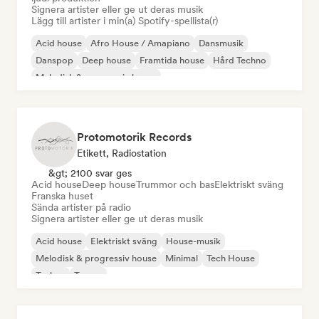
Signera artister eller ge ut deras musik
Lägg till artister i min(a) Spotify-spellista(r)
Acid house
Afro House / Amapiano
Dansmusik
Danspop
Deep house
Framtida house
Hård Techno
Melodisk & progressiv house
Protomotorik Records
Etikett, Radiostation
&gt; 2100 svar ges
Acid house
Deep house
Trummor och bas
Elektriskt sväng
Franska huset
Sända artister på radio
Signera artister eller ge ut deras musik
Acid house
Elektriskt sväng
House-musik
Melodisk & progressiv house
Minimal
Tech House
Techno
Trance