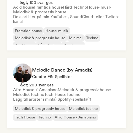
&gt; 100 svar ges
Acid house
Framtida house
Hård Techno
House-musik
Melodisk & progressiv house
Dela artister på min YouTube-, SoundCloud- eller Twitch-
kanal
Framtida house
House-musik
Melodisk & progressiv house
Minimal
Techno
Acid house
Hård Techno
Psy-Trance
Melodic Dance (by Amadis)
Curator För Spellistor
&gt; 200 svar ges
Afro House / Amapiano
Melodisk & progressiv house
Melodisk techno
Tech House
Techno
Lägg till artister i min(a) Spotify-spellista(r)
Melodisk & progressiv house
Melodisk techno
Tech House
Techno
Afro House / Amapiano