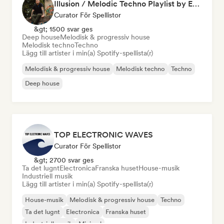
Illusion / Melodic Techno Playlist by Es.Ka
Curator För Spellistor
&gt; 1500 svar ges
Deep house
Melodisk & progressiv house
Melodisk techno
Techno
Lägg till artister i min(a) Spotify-spellista(r)
Melodisk & progressiv house
Melodisk techno
Techno
Deep house
TOP ELECTRONIC WAVES
Curator För Spellistor
&gt; 2700 svar ges
Ta det lugnt
Electronica
Franska huset
House-musik
Industriell musik
Lägg till artister i min(a) Spotify-spellista(r)
House-musik
Melodisk & progressiv house
Techno
Ta det lugnt
Electronica
Franska huset
Industriell musik
Minimal