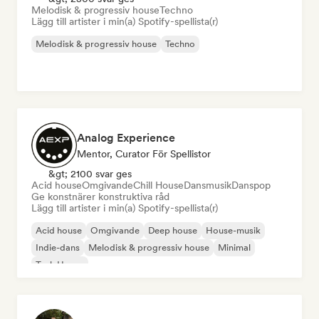
Melodisk & progressiv house
Techno
Lägg till artister i min(a) Spotify-spellista(r)
Melodisk & progressiv house
Techno
Analog Experience
Mentor, Curator För Spellistor
&gt; 2100 svar ges
Acid house
Omgivande
Chill House
Dansmusik
Danspop
Ge konstnärer konstruktiva råd
Lägg till artister i min(a) Spotify-spellista(r)
Acid house
Omgivande
Deep house
House-musik
Indie-dans
Melodisk & progressiv house
Minimal
Tech House