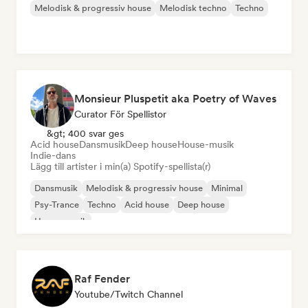
Melodisk & progressiv house
Melodisk techno
Techno
Monsieur Pluspetit aka Poetry of Waves
Curator För Spellistor
&gt; 400 svar ges
Acid house
Dansmusik
Deep house
House-musik
Indie-dans
Lägg till artister i min(a) Spotify-spellista(r)
Dansmusik
Melodisk & progressiv house
Minimal
Psy-Trance
Techno
Acid house
Deep house
House-musik
Raf Fender
Youtube/Twitch Channel