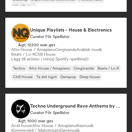
Hård Techno
Unique Playlists - House & Electronics
Curator För Spellistor
&gt; 12200 svar ges
Afro House / Amapiano
Omgivande
Arabisk musik
Beats / Lo-fi
Chill House
Lägg till artister i min(a) Spotify-spellista(r)
Techno
Afro House / Amapiano
Omgivande
Beats / Lo-fi
Chill House
Ta det lugnt
Danspop
Deep house
Techno Underground Rave Anthems by Orphium
Curator För Spellistor
&gt; 1000 svar ges
Acid house
Afro House / Amapiano
Basmusik
Kommersiell / Mainstream
Dansmusik