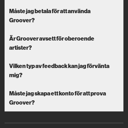
Måste jag betala för att använda
Groover?
Är Groover avsett för oberoende
artister?
Vilken typ av feedback kan jag förvänta
mig?
Måste jag skapa ett konto för att prova
Groover?