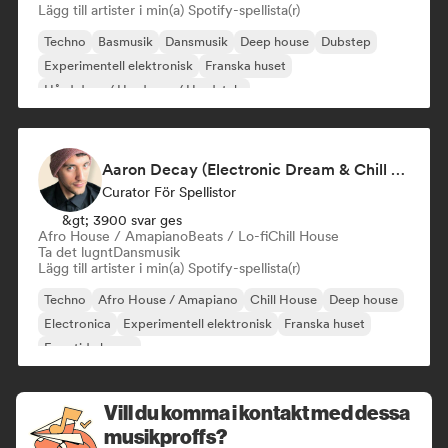
Lägg till artister i min(a) Spotify-spellista(r)
Techno
Basmusik
Dansmusik
Deep house
Dubstep
Experimentell elektronisk
Franska huset
Hård dans / Hardcore / Hardstyle
Aaron Decay (Electronic Dream & Chill Electronic Dream playlists)
Curator För Spellistor
&gt; 3900 svar ges
Afro House / Amapiano
Beats / Lo-fi
Chill House
Ta det lugnt
Dansmusik
Lägg till artister i min(a) Spotify-spellista(r)
Techno
Afro House / Amapiano
Chill House
Deep house
Electronica
Experimentell elektronisk
Franska huset
Framtida house
Vill du komma i kontakt med dessa
musikproffs?