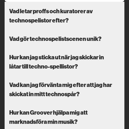
Vad letar proffs och kuratorer av
technospelistor efter?
Vad gör technospelistscenen unik?
Hur kan jag sticka ut när jag skickar in
låtar till techno-spellistor?
Vad kan jag förvänta mig efter att jag har
skickat in mitt technospår?
Hur kan Groover hjälpa mig att
marknadsföra min musik?