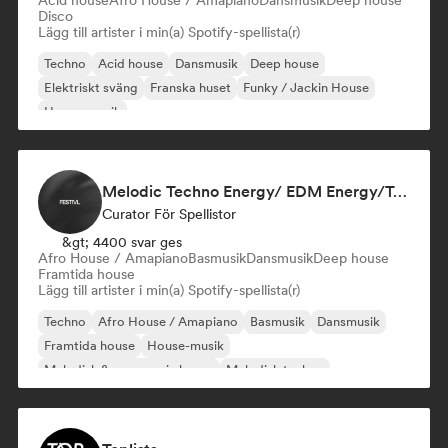
Acid house
Afro House / Amapiano
Dansmusik
Deep house
Disco
Lägg till artister i min(a) Spotify-spellista(r)
Techno
Acid house
Dansmusik
Deep house
Elektriskt sväng
Franska huset
Funky / Jackin House
House-musik
Melodic Techno Energy/ EDM Energy/Techno Masters
Curator För Spellistor
&gt; 4400 svar ges
Afro House / Amapiano
Basmusik
Dansmusik
Deep house
Framtida house
Lägg till artister i min(a) Spotify-spellista(r)
Techno
Afro House / Amapiano
Basmusik
Dansmusik
Framtida house
House-musik
Melodisk & progressiv house
Melodisk techno