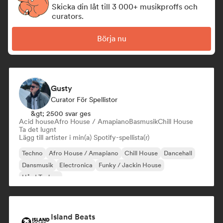
Skicka din låt till 3 000+ musikproffs och
curators.
Börja nu
Gusty
Curator För Spellistor
&gt; 2500 svar ges
Acid house
Afro House / Amapiano
Basmusik
Chill House
Ta det lugnt
Lägg till artister i min(a) Spotify-spellista(r)
Techno
Afro House / Amapiano
Chill House
Dancehall
Dansmusik
Electronica
Funky / Jackin House
Hård Techno
Island Beats