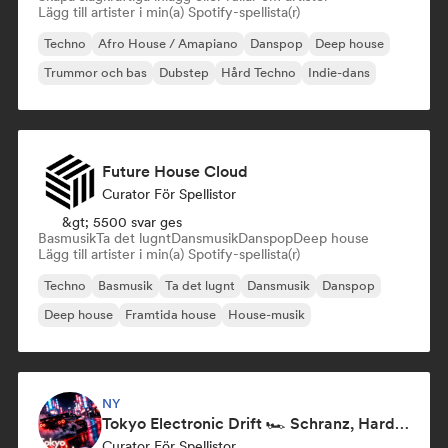
Lägg till artister i min(a) Spotify-spellista(r)
Techno
Afro House / Amapiano
Danspop
Deep house
Trummor och bas
Dubstep
Hård Techno
Indie-dans
Future House Cloud
Curator För Spellistor
&gt; 5500 svar ges
Basmusik
Ta det lugnt
Dansmusik
Danspop
Deep house
Lägg till artister i min(a) Spotify-spellista(r)
Techno
Basmusik
Ta det lugnt
Dansmusik
Danspop
Deep house
Framtida house
House-musik
NY
Tokyo Electronic Drift 🏎️ Schranz, Hard Techno & Anime EDM
Curator För Spellistor