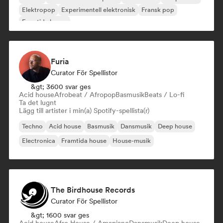
Elektropop
Experimentell elektronisk
Fransk pop
Framtida house
Furia
Curator För Spellistor
&gt; 3600 svar ges
Acid house
Afrobeat / Afropop
Basmusik
Beats / Lo-fi
Ta det lugnt
Lägg till artister i min(a) Spotify-spellista(r)
Techno
Acid house
Basmusik
Dansmusik
Deep house
Electronica
Framtida house
House-musik
The Birdhouse Records
Curator För Spellistor
&gt; 1600 svar ges