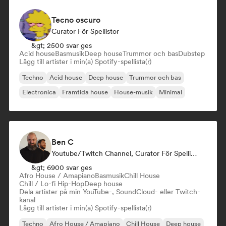
Tecno oscuro
Curator För Spellistor
&gt; 2500 svar ges
Acid house
Basmusik
Deep house
Trummor och bas
Dubstep
Lägg till artister i min(a) Spotify-spellista(r)
Techno
Acid house
Deep house
Trummor och bas
Electronica
Framtida house
House-musik
Minimal
Ben C
Youtube/Twitch Channel, Curator För Spellistor
&gt; 6900 svar ges
Afro House / Amapiano
Basmusik
Chill House
Chill / Lo-fi Hip-Hop
Deep house
Dela artister på min YouTube-, SoundCloud- eller Twitch-
kanal
Lägg till artister i min(a) Spotify-spellista(r)
Techno
Afro House / Amapiano
Chill House
Deep house