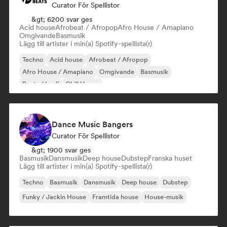
Curator För Spellistor
&gt; 6200 svar ges
Acid house
Afrobeat / Afropop
Afro House / Amapiano
Omgivande
Basmusik
Lägg till artister i min(a) Spotify-spellista(r)
Techno
Acid house
Afrobeat / Afropop
Afro House / Amapiano
Omgivande
Basmusik
Beats / Lo-fi
Chill House
Dance Music Bangers
Curator För Spellistor
&gt; 1900 svar ges
Basmusik
Dansmusik
Deep house
Dubstep
Franska huset
Lägg till artister i min(a) Spotify-spellista(r)
Techno
Basmusik
Dansmusik
Deep house
Dubstep
Funky / Jackin House
Framtida house
House-musik