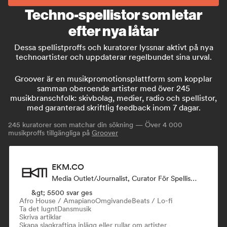
Techno-spellistor som letar
efter nya låtar
Dessa spellistproffs och kuratorer lyssnar aktivt på nya
technoartister och uppdaterar regelbundet sina urval.
Groover är en musikpromotionsplattform som kopplar
samman oberoende artister med över 245
musikbranschfolk: skivbolag, medier, radio och spellistor,
med garanterad skriftlig feedback inom 7 dagar.
245
kuratorer som matchar din sökning — Över 4 000
musikproffs tillgängliga på
Groover
EKM.CO
Media Outlet/Journalist, Curator För Spellistor
&gt; 5500 svar ges
Afro House / Amapiano
Omgivande
Beats / Lo-fi
Ta det lugnt
Dansmusik
Skriva artiklar
Skapa slagkraftiga inlägg eller rullar om artister