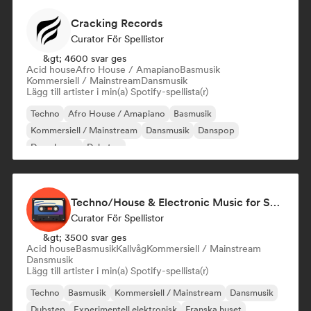
Cracking Records
Curator För Spellistor
&gt; 4600 svar ges
Acid house
Afro House / Amapiano
Basmusik
Kommersiell / Mainstream
Dansmusik
Lägg till artister i min(a) Spotify-spellista(r)
Techno
Afro House / Amapiano
Basmusik
Kommersiell / Mainstream
Dansmusik
Danspop
Deep house
Dubstep
Techno/House & Electronic Music for Svea Playlists
Curator För Spellistor
&gt; 3500 svar ges
Acid house
Basmusik
Kallvåg
Kommersiell / Mainstream
Dansmusik
Lägg till artister i min(a) Spotify-spellista(r)
Techno
Basmusik
Kommersiell / Mainstream
Dansmusik
Dubstep
Experimentell elektronisk
Franska huset