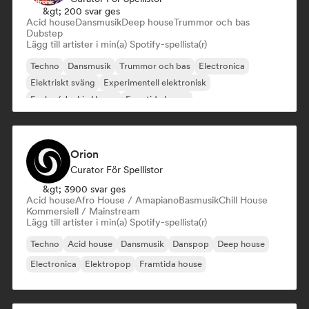
&gt; 200 svar ges
Acid house
Dansmusik
Deep house
Trummor och bas
Dubstep
Lägg till artister i min(a) Spotify-spellista(r)
Techno
Dansmusik
Trummor och bas
Electronica
Elektriskt sväng
Experimentell elektronisk
Funky / Jackin House
Framtida house
Orion
Curator För Spellistor
&gt; 3900 svar ges
Acid house
Afro House / Amapiano
Basmusik
Chill House
Kommersiell / Mainstream
Lägg till artister i min(a) Spotify-spellista(r)
Techno
Acid house
Dansmusik
Danspop
Deep house
Electronica
Elektropop
Framtida house