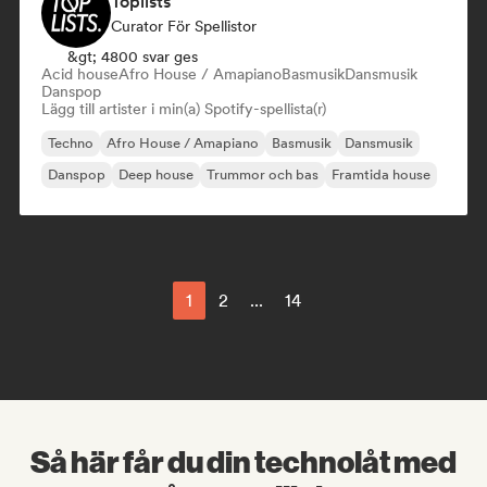
Toplists
Curator För Spellistor
&gt; 4800 svar ges
Acid house
Afro House / Amapiano
Basmusik
Dansmusik
Danspop
Lägg till artister i min(a) Spotify-spellista(r)
Techno
Afro House / Amapiano
Basmusik
Dansmusik
Danspop
Deep house
Trummor och bas
Framtida house
1
2
...
14
Så här får du din technolåt med