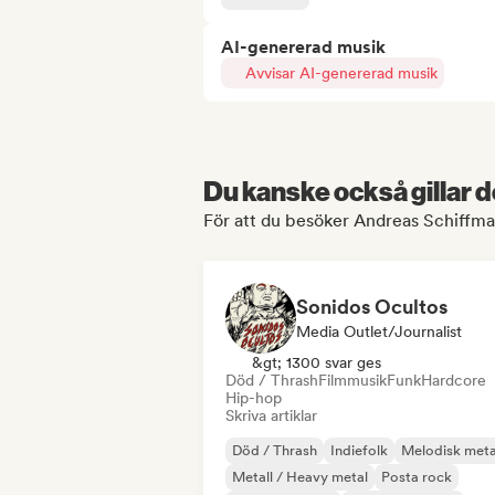
AI-genererad musik
Avvisar AI-genererad musik
Du kanske också gillar d
För att du besöker Andreas Schiffman
Sonidos Ocultos
Media Outlet/Journalist
&gt; 1300 svar ges
Död / Thrash
Filmmusik
Funk
Hardcore
Hip-hop
Skriva artiklar
Död / Thrash
Indiefolk
Melodisk meta
Metall / Heavy metal
Posta rock