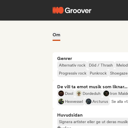
Om
Genrer
Alternativ rock
Död / Thrash
Melodi
Progressiv rock
Punkrock
Shoegaze
De vill ta emot musik som liknar...
Dool
Dordeduh
Iron Maid
Hexvessel
Arcturus
Se alla +
Huvudsidan
Signera artister eller ge ut deras musik