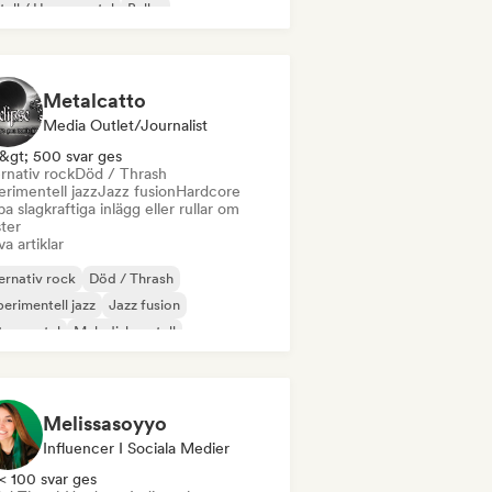
all / Heavy metal
Buller
gressiv rock
Metalcatto
Media Outlet/Journalist
&gt; 500 svar ges
rnativ rock
Död / Thrash
rimentell jazz
Jazz fusion
Hardcore
a slagkraftiga inlägg eller rullar om
ster
va artiklar
ernativ rock
Död / Thrash
erimentell jazz
Jazz fusion
trumental
Melodisk metall
all / Heavy metal
Posta rock
Melissasoyyo
Influencer I Sociala Medier
< 100 svar ges