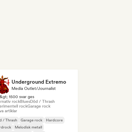
Underground Extremo
Media Outlet/Journalist
&gt; 1500 svar ges
rnativ rock
Blues
Död / Thrash
erimentell rock
Garage rock
va artiklar
 / Thrash
Garage rock
Hardcore
rdrock
Melodisk metall