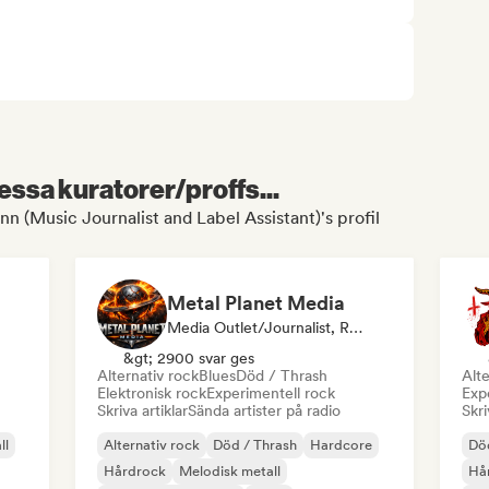
essa kuratorer/proffs...
n (Music Journalist and Label Assistant)'s profil
Metal Planet Media
Media Outlet/Journalist, Radiostation
&gt; 2900 svar ges
Alternativ rock
Blues
Död / Thrash
Alte
Elektronisk rock
Experimentell rock
Exp
Skriva artiklar
Sända artister på radio
Skri
ll
Alternativ rock
Död / Thrash
Hardcore
Död
Hårdrock
Melodisk metall
Hå