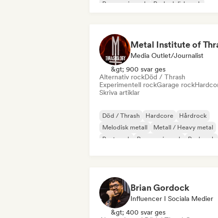
Progressiv rock
Psykedelisk rock
Punkrock
Media Outlet/Journalist
&gt; 900 svar ges
Alternativ rock
Död / Thrash
Experimentell rock
Garage rock
Hardco
Skriva artiklar
Död / Thrash
Hardcore
Hårdrock
Melodisk metall
Metall / Heavy metal
Post punk
Progressiv rock
Punkrock
Brian Gordock
Influencer I Sociala Medier
&gt; 400 svar ges