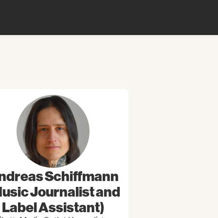
ndreas Schiffmann
usic Journalist and
Label Assistant)