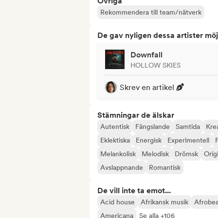
Övriga
Rekommendera till team/nätverk
De gav nyligen dessa artister möj
Downfall
HOLLOW SKIES
Skrev en artikel
Stämningar de älskar
Autentisk
Fängslande
Samtida
Krea
Eklektiska
Energisk
Experimentell
Melankolisk
Melodisk
Drömsk
Orig
Avslappnande
Romantisk
De vill inte ta emot...
Acid house
Afrikansk musik
Afrobea
Americana
Se alla +106