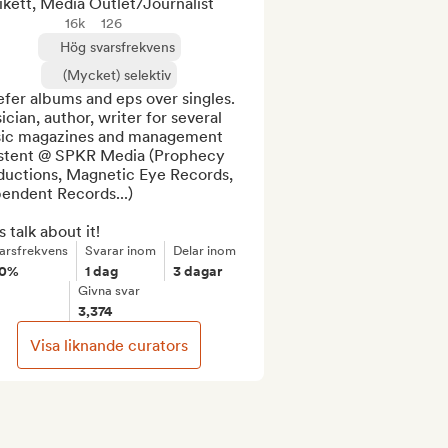
ikett, Media Outlet/Journalist
16k
126
Hög svarsfrekvens
(Mycket) selektiv
efer albums and eps over singles. 
cian, author, writer for several 
ic magazines and management 
istent @ SPKR Media (Prophecy 
ductions, Magnetic Eye Records, 
endent Records...)

s talk about it!
arsfrekvens
Svarar inom
Delar inom
00%
1 dag
3 dagar
Givna svar
3,374
Visa liknande curators