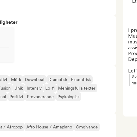
Et
ligheter
I pr
Musi
mus
ass
Pro
Dep
Let´
Sv
tivt
Mörk
Downbeat
Dramatisk
Excentrisk
1
Fusion
Unik
Intensiv
Lo-fi
Meningsfulla texter
inal
Positivt
Provocerande
Psykologisk
t / Afropop
Afro House / Amapiano
Omgivande