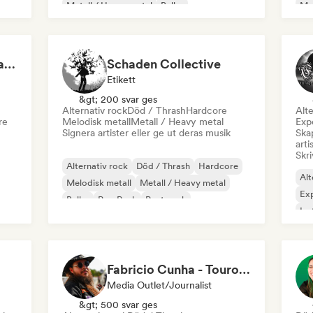
Metall / Heavy metal
Buller
Met
Progressiv rock
Pro
Metal Institute of Thrashology
Schaden Collective
Etikett
&gt; 200 svar ges
Alternativ rock
Död / Thrash
Hardcore
Alte
re
Melodisk metall
Metall / Heavy metal
Expe
Signera artister eller ge ut deras musik
Skap
arti
Skri
Alternativ rock
Död / Thrash
Hardcore
Alt
Melodisk metall
Metall / Heavy metal
Exp
Buller
Pop Punk
Post punk
Ins
Met
Fabricio Cunha - Touro Rock
Media Outlet/Journalist
&gt; 500 svar ges