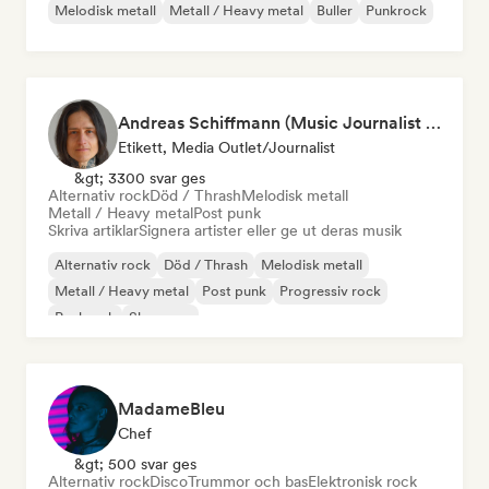
Melodisk metall
Metall / Heavy metal
Buller
Punkrock
Andreas Schiffmann (Music Journalist and Label Assistant)
Etikett, Media Outlet/Journalist
&gt; 3300 svar ges
Alternativ rock
Död / Thrash
Melodisk metall
Metall / Heavy metal
Post punk
Skriva artiklar
Signera artister eller ge ut deras musik
Alternativ rock
Död / Thrash
Melodisk metall
Metall / Heavy metal
Post punk
Progressiv rock
Punkrock
Shoegaze
MadameBleu
Chef
&gt; 500 svar ges
Alternativ rock
Disco
Trummor och bas
Elektronisk rock