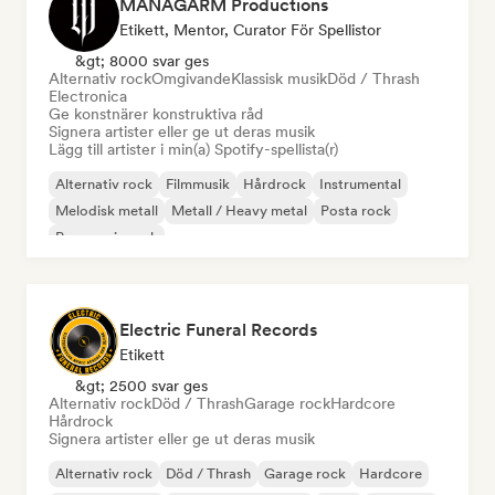
MANAGARM Productions
Etikett, Mentor, Curator För Spellistor
&gt; 8000 svar ges
Alternativ rock
Omgivande
Klassisk musik
Död / Thrash
Electronica
Ge konstnärer konstruktiva råd
Signera artister eller ge ut deras musik
Lägg till artister i min(a) Spotify-spellista(r)
Alternativ rock
Filmmusik
Hårdrock
Instrumental
Melodisk metall
Metall / Heavy metal
Posta rock
Progressiv rock
Electric Funeral Records
Etikett
&gt; 2500 svar ges
Alternativ rock
Död / Thrash
Garage rock
Hardcore
Hårdrock
Signera artister eller ge ut deras musik
Alternativ rock
Död / Thrash
Garage rock
Hardcore