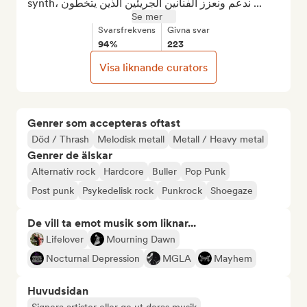
synth، ندعم ونعزز الفنانين الجريئين الذين يتخطون ...
Se mer
Svarsfrekvens
Givna svar
94%
223
Visa liknande curators
Genrer som accepteras oftast
Död / Thrash
Melodisk metall
Metall / Heavy metal
Genrer de älskar
Alternativ rock
Hardcore
Buller
Pop Punk
Post punk
Psykedelisk rock
Punkrock
Shoegaze
De vill ta emot musik som liknar...
Lifelover
Mourning Dawn
Nocturnal Depression
MGLA
Mayhem
Huvudsidan