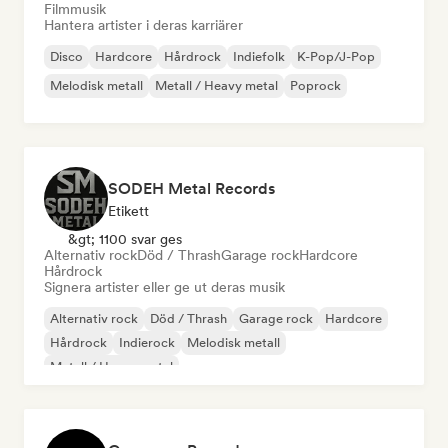
Filmmusik
Hantera artister i deras karriärer
Disco
Hardcore
Hårdrock
Indiefolk
K-Pop/J-Pop
Melodisk metall
Metall / Heavy metal
Poprock
SODEH Metal Records
Etikett
&gt; 1100 svar ges
Alternativ rock
Död / Thrash
Garage rock
Hardcore
Hårdrock
Signera artister eller ge ut deras musik
Alternativ rock
Död / Thrash
Garage rock
Hardcore
Hårdrock
Indierock
Melodisk metall
Metall / Heavy metal