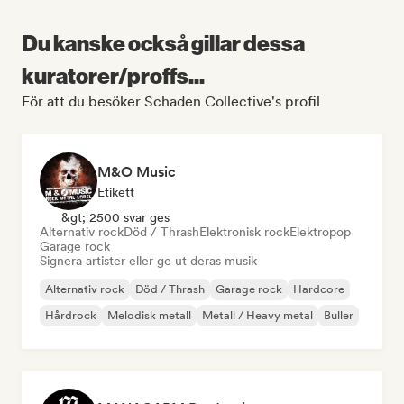
Du kanske också gillar dessa
kuratorer/proffs...
För att du besöker Schaden Collective's profil
M&O Music
Etikett
&gt; 2500 svar ges
Alternativ rock
Död / Thrash
Elektronisk rock
Elektropop
Garage rock
Signera artister eller ge ut deras musik
Alternativ rock
Död / Thrash
Garage rock
Hardcore
Hårdrock
Melodisk metall
Metall / Heavy metal
Buller