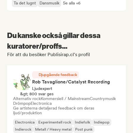
Ta det lugnt
Dansmusik
Se alla +6
Du kanske också gillar dessa
kuratorer/proffs...
För att du besöker Publisirap.cl's profil
Djupgående feedback
Rob Tavaglione/Catalyst Recording
Ljudexpert
&gt; 800 svar ges
Alternativ rock
Kommersiell / Mainstream
Countrymusik
Drömpop
Electronica
Ge artisterna detaljerad feedback om deras
ljud/produktion
Electronica
Experimentell rock
Indiefolk
Indiepop
Indierock
Metall / Heavy metal
Post punk