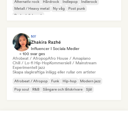
Alternativ rock
Hårdrock
Indiepop
Indierock
Metall / Heavy metal
Ny våg
Post punk
Psykedelisk rock
NY
Zhakira Razhé
Influencer I Sociala Medier
< 100 svar ges
Afrobeat / Afropop
Afro House / Amapiano
Chill / Lo-fi Hip-Hop
Kommersiell / Mainstream
Experimentell jazz
Skapa slagkraftiga inlägg eller rullar om artister
Afrobeat / Afropop
Funk
Hip-hop
Modern jazz
Pop soul
R&B
Sångare och låtskrivare
Själ