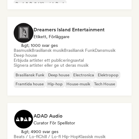
Rock & Roll / Klassisk Rock
Dreamers Island Entertainment
Etikett, Förläggare
&gt; 1000 svar ges
Basmusik
Brasiliansk musik
Brasiliansk Funk
Dansmusik
Deep house
Erbjuda artister ett publiceringsavtal
Signera artister eller ge ut deras musik
Brasiliansk Funk
Deep house
Electronica
Elektropop
Framtida house
Hip-hop
House-musik
Tech House
ADAD Audio
Curator För Spellistor
&gt; 4900 svar ges
Beats / Lo-fi
Chill / Lo-fi Hip-Hop
Klassisk musik