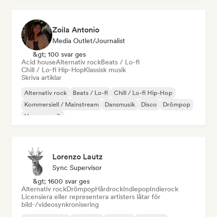
Zoila Antonio
Media Outlet/Journalist
&gt; 100 svar ges
Acid house
Alternativ rock
Beats / Lo-fi
Chill / Lo-fi Hip-Hop
Klassisk musik
Skriva artiklar
Alternativ rock
Beats / Lo-fi
Chill / Lo-fi Hip-Hop
Kommersiell / Mainstream
Dansmusik
Disco
Drömpop
House-musik
Lorenzo Lautz
Sync Supervisor
&gt; 1600 svar ges
Alternativ rock
Drömpop
Hårdrock
Indiepop
Indierock
Licensiera eller representera artisters låtar för
bild-/videosynkronisering