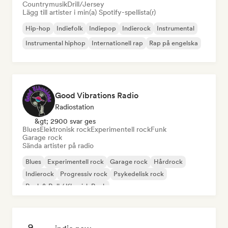
Countrymusik
Drill/Jersey
Lägg till artister i min(a) Spotify-spellista(r)
Hip-hop
Indiefolk
Indiepop
Indierock
Instrumental
Instrumental hiphop
Internationell rap
Rap på engelska
Good Vibrations Radio
Radiostation
&gt; 2900 svar ges
Blues
Elektronisk rock
Experimentell rock
Funk
Garage rock
Sända artister på radio
Blues
Experimentell rock
Garage rock
Hårdrock
Indierock
Progressiv rock
Psykedelisk rock
Rock & Roll / Klassisk Rock