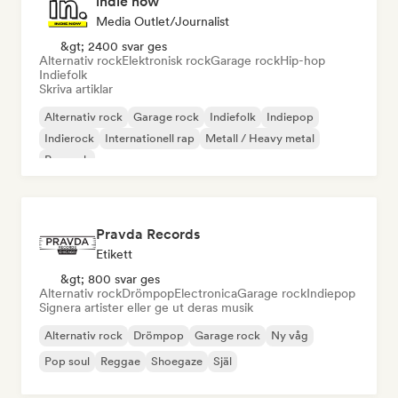
indie now
Media Outlet/Journalist
&gt; 2400 svar ges
Alternativ rock
Elektronisk rock
Garage rock
Hip-hop
Indiefolk
Skriva artiklar
Alternativ rock
Garage rock
Indiefolk
Indiepop
Indierock
Internationell rap
Metall / Heavy metal
Poprock
Pravda Records
Etikett
&gt; 800 svar ges
Alternativ rock
Drömpop
Electronica
Garage rock
Indiepop
Signera artister eller ge ut deras musik
Alternativ rock
Drömpop
Garage rock
Ny våg
Pop soul
Reggae
Shoegaze
Själ