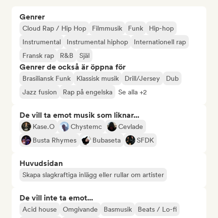
Genrer
Cloud Rap / Hip Hop
Filmmusik
Funk
Hip-hop
Instrumental
Instrumental hiphop
Internationell rap
Fransk rap
R&B
Själ
Genrer de också är öppna för
Brasiliansk Funk
Klassisk musik
Drill/Jersey
Dub
Jazz fusion
Rap på engelska
Se alla +2
De vill ta emot musik som liknar...
Kase.O
Chystemc
Cevlade
Busta Rhymes
Bubaseta
SFDK
Huvudsidan
Skapa slagkraftiga inlägg eller rullar om artister
De vill inte ta emot...
Acid house
Omgivande
Basmusik
Beats / Lo-fi