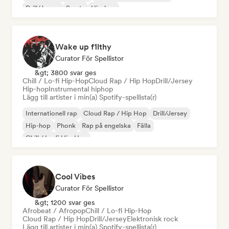
Drill/Jersey
Smuts
Hip-hop
Wake up f1lthy
Curator För Spellistor
&gt; 3800 svar ges
Chill / Lo-fi Hip-Hop
Cloud Rap / Hip Hop
Drill/Jersey
Hip-hop
Instrumental hiphop
Lägg till artister i min(a) Spotify-spellista(r)
Internationell rap
Cloud Rap / Hip Hop
Drill/Jersey
Hip-hop
Phonk
Rap på engelska
Fälla
Chill / Lo-fi Hip-Hop
Cool Vibes
Curator För Spellistor
&gt; 1200 svar ges
Afrobeat / Afropop
Chill / Lo-fi Hip-Hop
Cloud Rap / Hip Hop
Drill/Jersey
Elektronisk rock
Lägg till artister i min(a) Spotify-spellista(r)