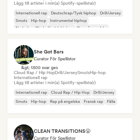
Lägg till artister i min(a) Spotify-spellista(r)
Internationell rap
Deutschrap/Tysk hiphop
Drill/Jersey
Smuts
Hip-hop
Instrumental hiphop
Nederhop/Nederländsk hiphop
Rap på engelska
She Got Bars
Curator För Spellistor
&gt; 1300 svar ges
Cloud Rap / Hip Hop
Drill/Jersey
Smuts
Hip-hop
Internationell rap
Lägg till artister i min(a) Spotify-spellista(r)
Internationell rap
Cloud Rap / Hip Hop
Drill/Jersey
Smuts
Hip-hop
Rap på engelska
Fransk rap
Fälla
CLEAN TRANSITIONS😤
Curator För Spellistor