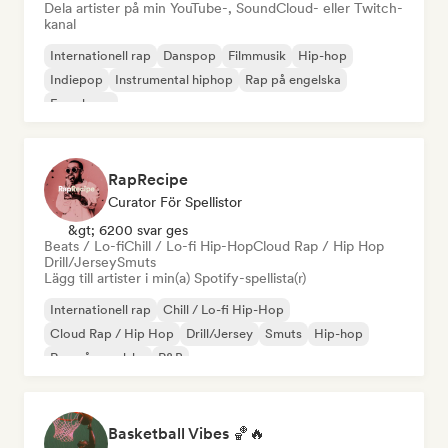
Dela artister på min YouTube-, SoundCloud- eller Twitch-
kanal
Internationell rap
Danspop
Filmmusik
Hip-hop
Indiepop
Instrumental hiphop
Rap på engelska
Fransk rap
RapRecipe
Curator För Spellistor
&gt; 6200 svar ges
Beats / Lo-fi
Chill / Lo-fi Hip-Hop
Cloud Rap / Hip Hop
Drill/Jersey
Smuts
Lägg till artister i min(a) Spotify-spellista(r)
Internationell rap
Chill / Lo-fi Hip-Hop
Cloud Rap / Hip Hop
Drill/Jersey
Smuts
Hip-hop
Rap på engelska
R&B
Basketball Vibes 🏀🔥