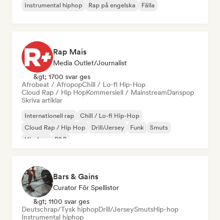
Instrumental hiphop
Rap på engelska
Fälla
Rap Mais
Media Outlet/Journalist
&gt; 1700 svar ges
Afrobeat / Afropop
Chill / Lo-fi Hip-Hop
Cloud Rap / Hip Hop
Kommersiell / Mainstream
Danspop
Skriva artiklar
Internationell rap
Chill / Lo-fi Hip-Hop
Cloud Rap / Hip Hop
Drill/Jersey
Funk
Smuts
Hip-hop
R&B
Bars & Gains
Curator För Spellistor
&gt; 1100 svar ges
Deutschrap/Tysk hiphop
Drill/Jersey
Smuts
Hip-hop
Instrumental hiphop