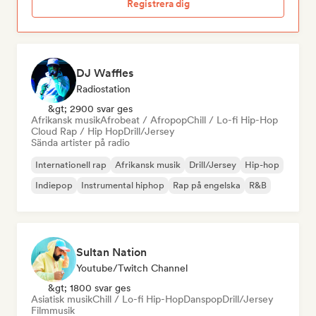
Registrera dig
DJ Waffles
Radiostation
&gt; 2900 svar ges
Afrikansk musik
Afrobeat / Afropop
Chill / Lo-fi Hip-Hop
Cloud Rap / Hip Hop
Drill/Jersey
Sända artister på radio
Internationell rap
Afrikansk musik
Drill/Jersey
Hip-hop
Indiepop
Instrumental hiphop
Rap på engelska
R&B
Sultan Nation
Youtube/Twitch Channel
&gt; 1800 svar ges
Asiatisk musik
Chill / Lo-fi Hip-Hop
Danspop
Drill/Jersey
Filmmusik