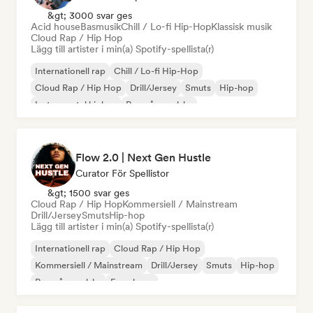
&gt; 3000 svar ges
Acid house
Basmusik
Chill / Lo-fi Hip-Hop
Klassisk musik
Cloud Rap / Hip Hop
Lägg till artister i min(a) Spotify-spellista(r)
Internationell rap
Chill / Lo-fi Hip-Hop
Cloud Rap / Hip Hop
Drill/Jersey
Smuts
Hip-hop
Instrumental hiphop
Rap på engelska
Flow 2.0 | Next Gen Hustle
Curator För Spellistor
&gt; 1500 svar ges
Cloud Rap / Hip Hop
Kommersiell / Mainstream
Drill/Jersey
Smuts
Hip-hop
Lägg till artister i min(a) Spotify-spellista(r)
Internationell rap
Cloud Rap / Hip Hop
Kommersiell / Mainstream
Drill/Jersey
Smuts
Hip-hop
Rap på engelska
Fransk rap