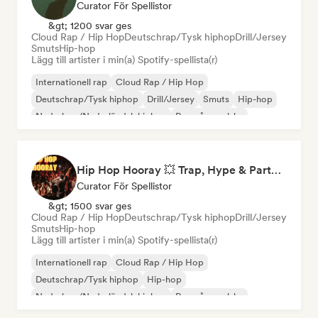
Curator För Spellistor
&gt; 1200 svar ges
Cloud Rap / Hip Hop
Deutschrap/Tysk hiphop
Drill/Jersey
Smuts
Hip-hop
Lägg till artister i min(a) Spotify-spellista(r)
Internationell rap
Cloud Rap / Hip Hop
Deutschrap/Tysk hiphop
Drill/Jersey
Smuts
Hip-hop
Nederhop/Nederländsk hiphop
Rap på engelska
Hip Hop Hooray 💥 Trap, Hype & Party Rap Bangers
Curator För Spellistor
&gt; 1500 svar ges
Cloud Rap / Hip Hop
Deutschrap/Tysk hiphop
Drill/Jersey
Smuts
Hip-hop
Lägg till artister i min(a) Spotify-spellista(r)
Internationell rap
Cloud Rap / Hip Hop
Deutschrap/Tysk hiphop
Hip-hop
Nederhop/Nederländsk hiphop
Rap på engelska
Fransk rap
Rap/Trap Italiano