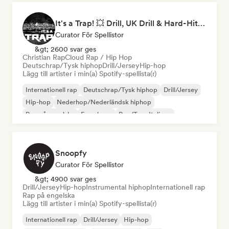
It's a Trap! 💥 Drill, UK Drill & Hard-Hitting Trap
Curator För Spellistor
&gt; 2600 svar ges
Christian Rap
Cloud Rap / Hip Hop
Deutschrap/Tysk hiphop
Drill/Jersey
Hip-hop
Lägg till artister i min(a) Spotify-spellista(r)
Internationell rap
Deutschrap/Tysk hiphop
Drill/Jersey
Hip-hop
Nederhop/Nederländsk hiphop
Rap på engelska
Fransk rap
Rap/Trap Italiano
Snoopfy
Curator För Spellistor
&gt; 4900 svar ges
Drill/Jersey
Hip-hop
Instrumental hiphop
Internationell rap
Rap på engelska
Lägg till artister i min(a) Spotify-spellista(r)
Internationell rap
Drill/Jersey
Hip-hop