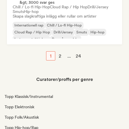
&gt; 3000 svar ges
Chill / Lo-fi Hip-Hop
Cloud Rap / Hip Hop
Drill/Jersey
Smuts
Hip-hop
Skapa slagkraftiga inlägg eller rullar om artister
Internationell rap
Chill / Lo-fi Hip-Hop
Cloud Rap / Hip Hop
Drill/Jersey
Smuts
Hip-hop
Instrumental hiphop
Rap på engelska
1
2
...
24
Curatorer/proffs per genre
Topp Klassisk/Instrumental
Topp Elektronisk
Topp Folk/Akustisk
Topp Hip-hop/Rap