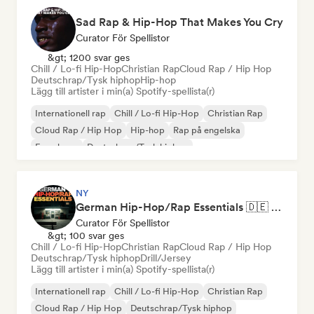
Sad Rap & Hip-Hop That Makes You Cry
Curator För Spellistor
&gt; 1200 svar ges
Chill / Lo-fi Hip-Hop
Christian Rap
Cloud Rap / Hip Hop
Deutschrap/Tysk hiphop
Hip-hop
Lägg till artister i min(a) Spotify-spellista(r)
Internationell rap
Chill / Lo-fi Hip-Hop
Christian Rap
Cloud Rap / Hip Hop
Hip-hop
Rap på engelska
Fransk rap
Deutschrap/Tysk hiphop
NY
German Hip-Hop/Rap Essentials 🇩🇪 Deutschrap, Cloud Rap & Trap
Curator För Spellistor
&gt; 100 svar ges
Chill / Lo-fi Hip-Hop
Christian Rap
Cloud Rap / Hip Hop
Deutschrap/Tysk hiphop
Drill/Jersey
Lägg till artister i min(a) Spotify-spellista(r)
Internationell rap
Chill / Lo-fi Hip-Hop
Christian Rap
Cloud Rap / Hip Hop
Deutschrap/Tysk hiphop