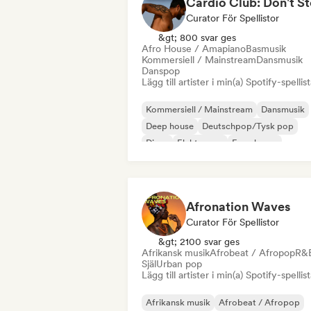
Curator För Spellistor
&gt; 800 svar ges
Afro House / Amapiano
Basmusik
Kommersiell / Mainstream
Dansmusik
Danspop
Lägg till artister i min(a) Spotify-spellist
Kommersiell / Mainstream
Dansmusik
Deep house
Deutschpop/Tysk pop
Disco
Elektropop
Fransk pop
House-musik
Afronation Waves
Curator För Spellistor
&gt; 2100 svar ges
Afrikansk musik
Afrobeat / Afropop
R&
Själ
Urban pop
Lägg till artister i min(a) Spotify-spellist
Afrikansk musik
Afrobeat / Afropop