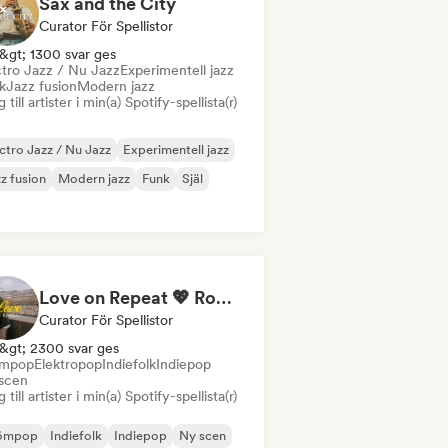
Sax and the City
Curator För Spellistor
&gt; 1300 svar ges
ctro Jazz / Nu Jazz
Experimentell jazz
k
Jazz fusion
Modern jazz
 till artister i min(a) Spotify-spellista(r)
ctro Jazz / Nu Jazz
Experimentell jazz
z fusion
Modern jazz
Funk
Själ
Love on Repeat 💖 Romantic Indie Pop, Neo Soul & Singer-Songwriter
Curator För Spellistor
&gt; 2300 svar ges
mpop
Elektropop
Indiefolk
Indiepop
scen
 till artister i min(a) Spotify-spellista(r)
ömpop
Indiefolk
Indiepop
Ny scen