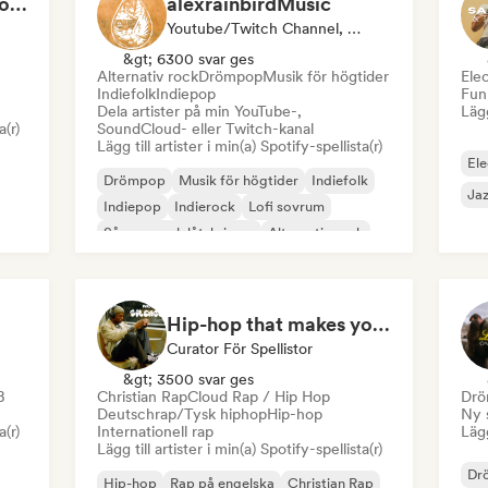
Cardio Club: Don't Stop! 💦
alexrainbirdMusic
Youtube/Twitch Channel, Curator För Spellistor
&gt; 6300 svar ges
Alternativ rock
Drömpop
Musik för högtider
Ele
Indiefolk
Indiepop
Fun
Dela artister på min YouTube-,
Lägg
a(r)
SoundCloud- eller Twitch-kanal
Lägg till artister i min(a) Spotify-spellista(r)
Ele
Drömpop
Musik för högtider
Indiefolk
Jaz
Indiepop
Indierock
Lofi sovrum
Sångare och låtskrivare
Alternativ rock
Hip-hop that makes you nod in silence
Curator För Spellistor
&gt; 3500 svar ges
B
Christian Rap
Cloud Rap / Hip Hop
Drö
Deutschrap/Tysk hiphop
Hip-hop
Ny 
a(r)
Internationell rap
Lägg
Lägg till artister i min(a) Spotify-spellista(r)
Dr
Hip-hop
Rap på engelska
Christian Rap