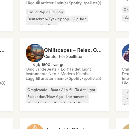
Lägg till artister i min(a) Spotify-spellista(r)
Co
Cloud Rap / Hip Hop
Sån
Deutschrap/Tysk hiphop
Hip-hop
Internationell rap
Nederhop/Nederländsk hiphop
Rap på engelska
Fransk rap
Rap/Trap Italiano
Flow 2.0 | Next Gen Hustle
Chillscapes ~ Relax, Concentrate, Meditate, Sleep, Dream
Curator För Spellistor
&gt; 1800 svar ges
Omgivande
Beats / Lo-fi
Ta det lugnt
Chil
Instrumental
Neo / Modern Klassisk
Deu
Lägg till artister i min(a) Spotify-spellista(r)
Inte
a(r)
Lägg
Omgivande
Beats / Lo-fi
Ta det lugnt
Cl
Relaxation/New Age
Instrumental
Chi
Neo / Modern Klassisk
Solo Piano
De
Ne
Rap