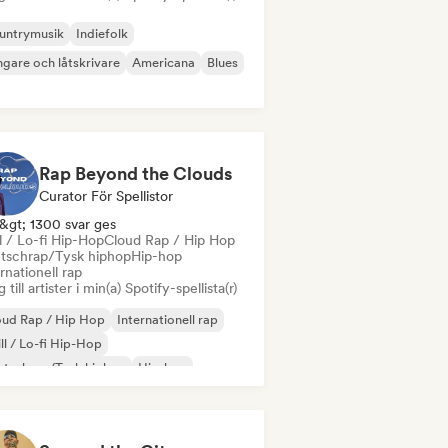
untrymusik
Indiefolk
gare och låtskrivare
Americana
Blues
Rap Beyond the Clouds
Curator För Spellistor
&gt; 1300 svar ges
l / Lo-fi Hip-Hop
Cloud Rap / Hip Hop
tschrap/Tysk hiphop
Hip-hop
rnationell rap
 till artister i min(a) Spotify-spellista(r)
oud Rap / Hip Hop
Internationell rap
ll / Lo-fi Hip-Hop
utschrap/Tysk hiphop
Hip-hop
derhop/Nederländsk hiphop
 på engelska
Fransk rap