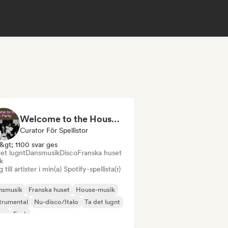
Welcome to the House Party
Curator För Spellistor
&gt; 1100 svar ges
et lugnt
Dansmusik
Disco
Franska huset
k
 till artister i min(a) Spotify-spellista(r)
nsmusik
Franska huset
House-musik
trumental
Nu-disco/Italo
Ta det lugnt
sco
Funk