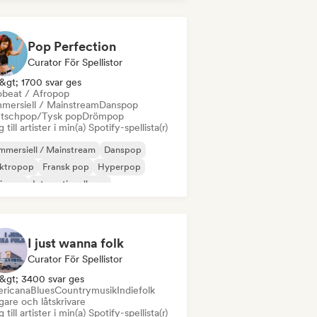
Pop Perfection
Curator För Spellistor
&gt; 1700 svar ges
obeat / Afropop
mersiell / Mainstream
Danspop
tschpop/Tysk pop
Drömpop
 till artister i min(a) Spotify-spellista(r)
mersiell / Mainstream
Danspop
ektropop
Fransk pop
Hyperpop
diepop
Internationell pop
Pop/J-Pop
I just wanna folk
Curator För Spellistor
&gt; 3400 svar ges
ricana
Blues
Countrymusik
Indiefolk
gare och låtskrivare
 till artister i min(a) Spotify-spellista(r)