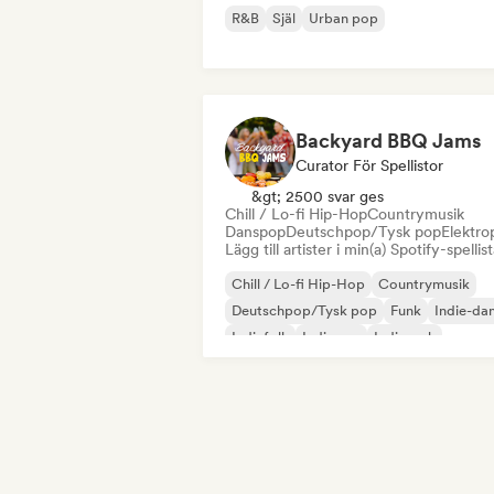
R&B
Själ
Urban pop
Backyard BBQ Jams
Curator För Spellistor
&gt; 2500 svar ges
Chill / Lo-fi Hip-Hop
Countrymusik
Danspop
Deutschpop/Tysk pop
Elektro
Lägg till artister i min(a) Spotify-spellist
Chill / Lo-fi Hip-Hop
Countrymusik
Deutschpop/Tysk pop
Funk
Indie-da
Indiefolk
Indiepop
Indierock