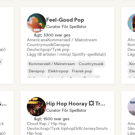
Feel-Good Pop
Curator För Spellistor
&gt; 3300 svar ges
Americana
Kommersiell / Mainstream
Afr
Countrymusik
Danspop
Kom
a(r)
Deutschpop/Tysk pop
Deu
Lägg till artister i min(a) Spotify-spellista(r)
Lägg
k
Kommersiell / Mainstream
Countrymusik
Kom
Danspop
Elektropop
Fransk pop
El
Indiepop
Internationell pop
Poprock
In
K-
Rock for Salted Hair & Sandy Toes
Hip Hop Hooray 💥 Trap, Hype & Party Rap Bangers
Curator För Spellistor
&gt; 1500 svar ges
ck
Cloud Rap / Hip Hop
Ame
Deutschrap/Tysk hiphop
Drill/Jersey
Smuts
Sån
a(r)
Hip-hop
Lägg