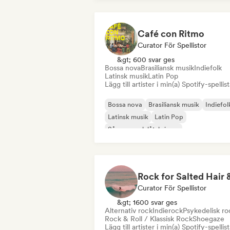
Café con Ritmo
Curator För Spellistor
&gt; 600 svar ges
Bossa nova
Brasiliansk musik
Indiefolk
Latinsk musik
Latin Pop
Lägg till artister i min(a) Spotify-spellist
Bossa nova
Brasiliansk musik
Indiefol
Latinsk musik
Latin Pop
Sångare och låtskrivare
Curator För Spellistor
&gt; 1600 svar ges
Alternativ rock
Indierock
Psykedelisk ro
Rock & Roll / Klassisk Rock
Shoegaze
Lägg till artister i min(a) Spotify-spellist