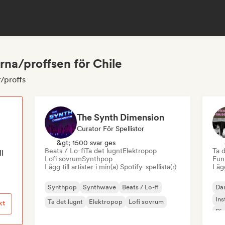
rna/proffsen för Chile
r/proffs
The Synth Dimension
Curator För Spellistor
&gt; 1500 svar ges
Beats / Lo-fi
Ta det lugnt
Elektropop
Ta d
ll
Lofi sovrum
Synthpop
Fun
Lägg till artister i min(a) Spotify-spellista(r)
Lägg
Synthpop
Synthwave
Beats / Lo-fi
Da
Ins
Ta det lugnt
Elektropop
Lofi sovrum
kt
Di