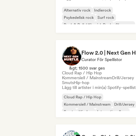
Alternativ rock
Indierock
Psykedelisk rock
Surf rock
Rock & Roll / Klassisk Rock
Shoegaze
Curator För Spellistor
&gt; 1500 svar ges
Cloud Rap / Hip Hop
Kommersiell / Mainstream
Drill/Jersey
Smuts
Hip-hop
Lägg till artister i min(a) Spotify-spellist
Cloud Rap / Hip Hop
Kommersiell / Mainstream
Drill/Jersey
Smuts
Hip-hop
Internationell rap
Rap på engelska
Fransk rap