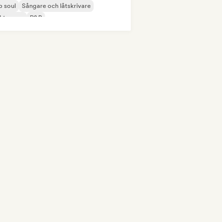
 soul
Sångare och låtskrivare
ektropop
R&B