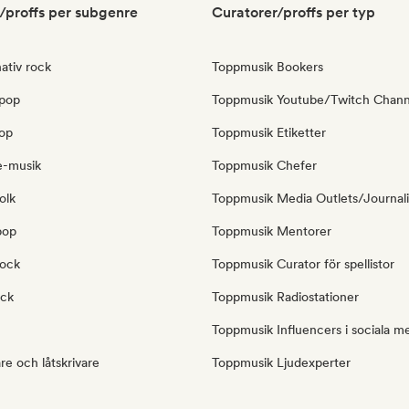
/proffs per subgenre
Curatorer/proffs per typ
ativ rock
Toppmusik Bookers
pop
Toppmusik Youtube/Twitch Chann
op
Toppmusik Etiketter
e-musik
Toppmusik Chefer
olk
Toppmusik Media Outlets/Journali
pop
Toppmusik Mentorer
rock
Toppmusik Curator för spellistor
ock
Toppmusik Radiostationer
Toppmusik Influencers i sociala m
e och låtskrivare
Toppmusik Ljudexperter