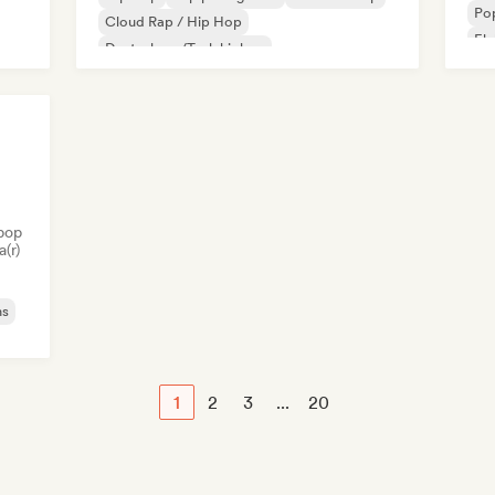
Pop
Cloud Rap / Hip Hop
El
Deutschrap/Tysk hiphop
Internationell rap
Nederhop/Nederländsk hiphop
Fransk rap
pop
a(r)
ns
1
2
3
...
20