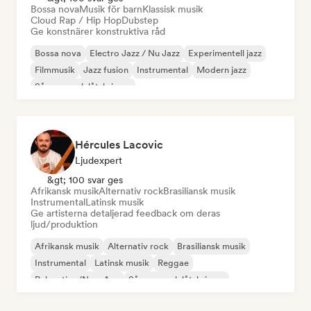
Bossa nova
Musik för barn
Klassisk musik
Cloud Rap / Hip Hop
Dubstep
Ge konstnärer konstruktiva råd
Bossa nova
Electro Jazz / Nu Jazz
Experimentell jazz
Filmmusik
Jazz fusion
Instrumental
Modern jazz
Sångare och låtskrivare
Hércules Lacovic
Ljudexpert
&gt; 100 svar ges
Afrikansk musik
Alternativ rock
Brasiliansk musik
Instrumental
Latinsk musik
Ge artisterna detaljerad feedback om deras
ljud/produktion
Afrikansk musik
Alternativ rock
Brasiliansk musik
Instrumental
Latinsk musik
Reggae
Relaxation/New Age
Sångare och låtskrivare