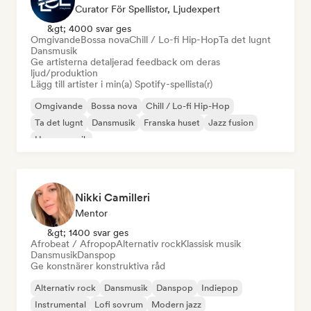
Curator För Spellistor, Ljudexpert
&gt; 4000 svar ges
Omgivande
Bossa nova
Chill / Lo-fi Hip-Hop
Ta det lugnt
Dansmusik
Ge artisterna detaljerad feedback om deras
ljud/produktion
Lägg till artister i min(a) Spotify-spellista(r)
Omgivande
Bossa nova
Chill / Lo-fi Hip-Hop
Ta det lugnt
Dansmusik
Franska huset
Jazz fusion
House-musik
Nikki Camilleri
Mentor
&gt; 1400 svar ges
Afrobeat / Afropop
Alternativ rock
Klassisk musik
Dansmusik
Danspop
Ge konstnärer konstruktiva råd
Alternativ rock
Dansmusik
Danspop
Indiepop
Instrumental
Lofi sovrum
Modern jazz