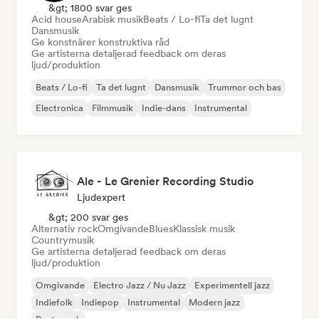
&gt; 1800 svar ges
Acid house
Arabisk musik
Beats / Lo-fi
Ta det lugnt
Dansmusik
Ge konstnärer konstruktiva råd
Ge artisterna detaljerad feedback om deras
ljud/produktion
Beats / Lo-fi
Ta det lugnt
Dansmusik
Trummor och bas
Electronica
Filmmusik
Indie-dans
Instrumental
Ale - Le Grenier Recording Studio
Ljudexpert
&gt; 200 svar ges
Alternativ rock
Omgivande
Blues
Klassisk musik
Countrymusik
Ge artisterna detaljerad feedback om deras
ljud/produktion
Omgivande
Electro Jazz / Nu Jazz
Experimentell jazz
Indiefolk
Indiepop
Instrumental
Modern jazz