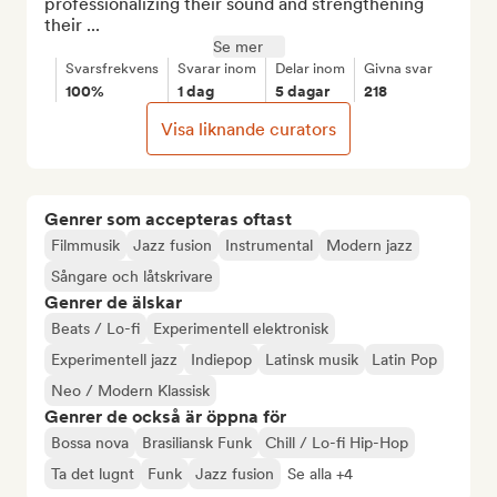
professionalizing their sound and strengthening 
their ...
Se mer
Svarsfrekvens
Svarar inom
Delar inom
Givna svar
100%
1 dag
5 dagar
218
Visa liknande curators
Genrer som accepteras oftast
Filmmusik
Jazz fusion
Instrumental
Modern jazz
Sångare och låtskrivare
Genrer de älskar
Beats / Lo-fi
Experimentell elektronisk
Experimentell jazz
Indiepop
Latinsk musik
Latin Pop
Neo / Modern Klassisk
Genrer de också är öppna för
Bossa nova
Brasiliansk Funk
Chill / Lo-fi Hip-Hop
Ta det lugnt
Funk
Jazz fusion
Se alla +4