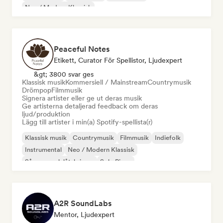
Neo / Modern Klassisk
Peaceful Notes
Etikett, Curator För Spellistor, Ljudexpert
&gt; 3800 svar ges
Klassisk musik
Kommersiell / Mainstream
Countrymusik
Drömpop
Filmmusik
Signera artister eller ge ut deras musik
Ge artisterna detaljerad feedback om deras
ljud/produktion
Lägg till artister i min(a) Spotify-spellista(r)
Klassisk musik
Countrymusik
Filmmusik
Indiefolk
Instrumental
Neo / Modern Klassisk
Sångare och låtskrivare
Solo Piano
A2R SoundLabs
Mentor, Ljudexpert