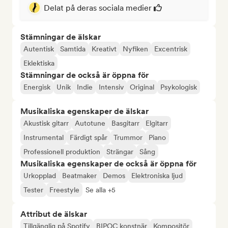
Delat på deras sociala medier
Stämningar de älskar
Autentisk
Samtida
Kreativt
Nyfiken
Excentrisk
Eklektiska
Stämningar de också är öppna för
Energisk
Unik
Indie
Intensiv
Original
Psykologisk
Musikaliska egenskaper de älskar
Akustisk gitarr
Autotune
Basgitarr
Elgitarr
Instrumental
Färdigt spår
Trummor
Piano
Professionell produktion
Strängar
Sång
Musikaliska egenskaper de också är öppna för
Urkopplad
Beatmaker
Demos
Elektroniska ljud
Tester
Freestyle
Se alla +5
Attribut de älskar
Tillgänglig på Spotify
BIPOC konstnär
Kompositör