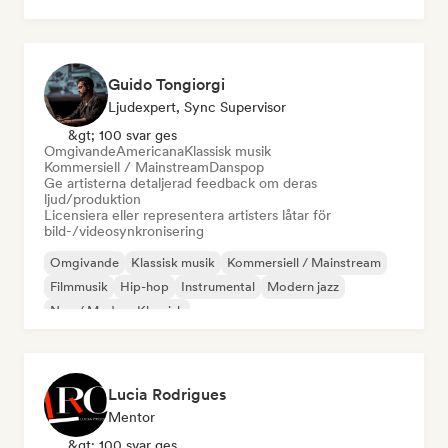
Posta rock
Guido Tongiorgi
Ljudexpert, Sync Supervisor
&gt; 100 svar ges
Omgivande
Americana
Klassisk musik
Kommersiell / Mainstream
Danspop
Ge artisterna detaljerad feedback om deras
ljud/produktion
Licensiera eller representera artisters låtar för
bild-/videosynkronisering
Omgivande
Klassisk musik
Kommersiell / Mainstream
Filmmusik
Hip-hop
Instrumental
Modern jazz
Neo / Modern Klassisk
Lucia Rodrigues
Mentor
&gt; 100 svar ges