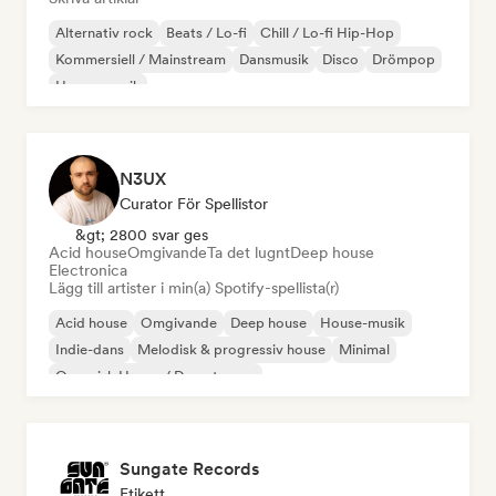
Alternativ rock
Beats / Lo-fi
Chill / Lo-fi Hip-Hop
Kommersiell / Mainstream
Dansmusik
Disco
Drömpop
House-musik
N3UX
Curator För Spellistor
&gt; 2800 svar ges
Acid house
Omgivande
Ta det lugnt
Deep house
Electronica
Lägg till artister i min(a) Spotify-spellista(r)
Acid house
Omgivande
Deep house
House-musik
Indie-dans
Melodisk & progressiv house
Minimal
Organisk House / Downtempo
Sungate Records
Etikett