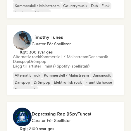
Kommersiell / Mainstream
Countrymusik
Dub
Funk
Hardcore
Hip-hop
Timothy Tunes
Curator För Spellistor
&gt; 300 svar ges
Alternativ rock
Kommersiell / Mainstream
Dansmusik
Danspop
Drömpop
Lägg till artister i min(a) Spotify-spellista(r)
Alternativ rock
Kommersiell / Mainstream
Dansmusik
Danspop
Drömpop
Elektronisk rock
Framtida house
Garage rock
Depressing Rap (iSpyTunes)
Curator För Spellistor
&gt; 2100 svar ges