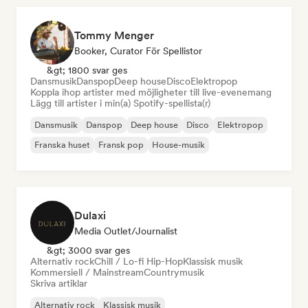
Tommy Menger
Booker, Curator För Spellistor
&gt; 1800 svar ges
Dansmusik
Danspop
Deep house
Disco
Elektropop
Koppla ihop artister med möjligheter till live-evenemang
Lägg till artister i min(a) Spotify-spellista(r)
Dansmusik
Danspop
Deep house
Disco
Elektropop
Franska huset
Fransk pop
House-musik
Dulaxi
Media Outlet/Journalist
&gt; 3000 svar ges
Alternativ rock
Chill / Lo-fi Hip-Hop
Klassisk musik
Kommersiell / Mainstream
Countrymusik
Skriva artiklar
Alternativ rock
Klassisk musik