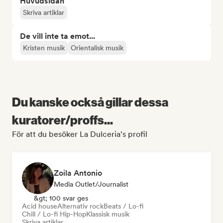
Huvudsidan
Skriva artiklar
De vill inte ta emot...
Kristen musik
Orientalisk musik
Du kanske också gillar dessa
kuratorer/proffs...
För att du besöker La Dulceria's profil
Zoila Antonio
Media Outlet/Journalist
&gt; 100 svar ges
Acid house
Alternativ rock
Beats / Lo-fi
Chill / Lo-fi Hip-Hop
Klassisk musik
Skriva artiklar