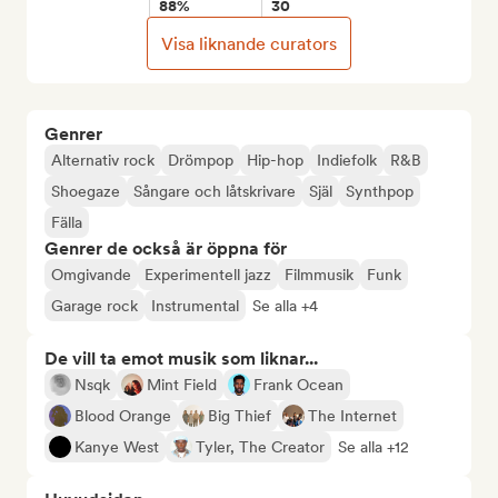
88%
30
Visa liknande curators
Genrer
Alternativ rock
Drömpop
Hip-hop
Indiefolk
R&B
Shoegaze
Sångare och låtskrivare
Själ
Synthpop
Fälla
Genrer de också är öppna för
Omgivande
Experimentell jazz
Filmmusik
Funk
Garage rock
Instrumental
Se alla +4
De vill ta emot musik som liknar...
Nsqk
Mint Field
Frank Ocean
Blood Orange
Big Thief
The Internet
Kanye West
Tyler, The Creator
Se alla +12