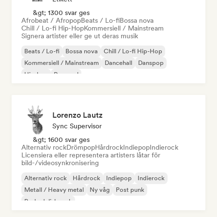
&gt; 1300 svar ges
Afrobeat / Afropop
Beats / Lo-fi
Bossa nova
Chill / Lo-fi Hip-Hop
Kommersiell / Mainstream
Signera artister eller ge ut deras musik
Beats / Lo-fi
Bossa nova
Chill / Lo-fi Hip-Hop
Kommersiell / Mainstream
Dancehall
Danspop
Hip-hop
Pop soul
Lorenzo Lautz
Sync Supervisor
&gt; 1600 svar ges
Alternativ rock
Drömpop
Hårdrock
Indiepop
Indierock
Licensiera eller representera artisters låtar för
bild-/videosynkronisering
Alternativ rock
Hårdrock
Indiepop
Indierock
Metall / Heavy metal
Ny våg
Post punk
Psykedelisk rock