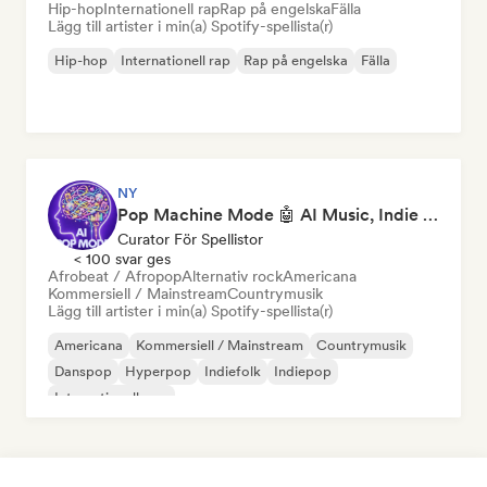
Hip-hop
Internationell rap
Rap på engelska
Fälla
Lägg till artister i min(a) Spotify-spellista(r)
Hip-hop
Internationell rap
Rap på engelska
Fälla
NY
Pop Machine Mode 🤖 AI Music, Indie Pop & Dream Pop
Curator För Spellistor
< 100 svar ges
Afrobeat / Afropop
Alternativ rock
Americana
Kommersiell / Mainstream
Countrymusik
Lägg till artister i min(a) Spotify-spellista(r)
Americana
Kommersiell / Mainstream
Countrymusik
Danspop
Hyperpop
Indiefolk
Indiepop
Internationell pop