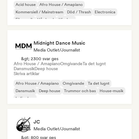
Acid house
Afro House / Amapiano
Kommersiell / Mainstream
Död / Thrash
Electronica
Filmmusik
Hårdrock
Hip-hop
Midnight Dance Music
Media Outlet/Journalist
&gt; 2300 svar ges
Afro House / Amapiano
Omgivande
Ta det lugnt
Dansmusik
Deep house
Skriva artiklar
Afro House / Amapiano
Omgivande
Ta det lugnt
Dansmusik
Deep house
Trummor och bas
House-musik
Indie-dans
JC
Media Outlet/Journalist
&gt; 800 svar ges