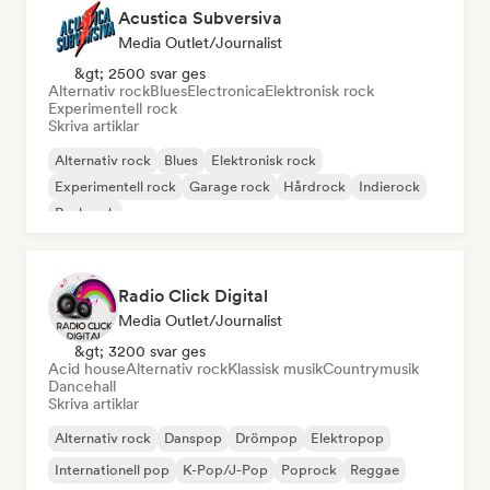
Acustica Subversiva
Media Outlet/Journalist
&gt; 2500 svar ges
Alternativ rock
Blues
Electronica
Elektronisk rock
Experimentell rock
Skriva artiklar
Alternativ rock
Blues
Elektronisk rock
Experimentell rock
Garage rock
Hårdrock
Indierock
Punkrock
Radio Click Digital
Media Outlet/Journalist
&gt; 3200 svar ges
Acid house
Alternativ rock
Klassisk musik
Countrymusik
Dancehall
Skriva artiklar
Alternativ rock
Danspop
Drömpop
Elektropop
Internationell pop
K-Pop/J-Pop
Poprock
Reggae