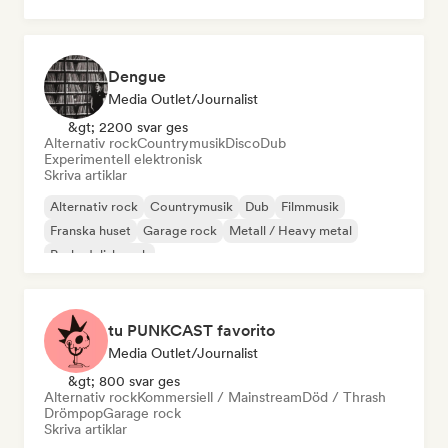
Dengue
Media Outlet/Journalist
&gt; 2200 svar ges
Alternativ rock
Countrymusik
Disco
Dub
Experimentell elektronisk
Skriva artiklar
Alternativ rock
Countrymusik
Dub
Filmmusik
Franska huset
Garage rock
Metall / Heavy metal
Psykedelisk rock
tu PUNKCAST favorito
Media Outlet/Journalist
&gt; 800 svar ges
Alternativ rock
Kommersiell / Mainstream
Död / Thrash
Drömpop
Garage rock
Skriva artiklar