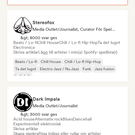
Stereofox
Media Outlet/Journalist, Curator För Spellistor
&gt; 8000 svar ges
Beats / Lo-fi
Chill House
Chill / Lo-fi Hip-Hop
Ta det lugnt
Electronica
Skriva artiklar
Lägg till artister i min(a) Spotify-spellista(r)
Beats / Lo-fi
Chill House
Chill / Lo-fi Hip-Hop
Ta det lugnt
Electro Jazz / Nu Jazz
Funk
Jazz fusion
Indiefolk
Dark Impala
Media Outlet/Journalist
&gt; 3000 svar ges
Acid house
Alternativ rock
Blues
Dancehall
Experimentell elektronisk
Skriva artiklar
Skapa slagkraftiga inlägg eller rullar om artister