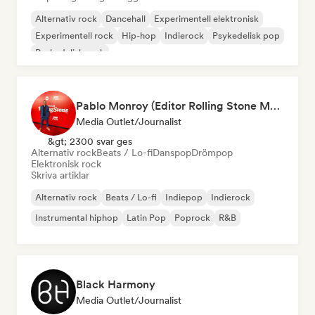
Alternativ rock
Dancehall
Experimentell elektronisk
Experimentell rock
Hip-hop
Indierock
Psykedelisk pop
Psykedelisk rock
Pablo Monroy (Editor Rolling Stone México)
Media Outlet/Journalist
&gt; 2300 svar ges
Alternativ rock
Beats / Lo-fi
Danspop
Drömpop
Elektronisk rock
Skriva artiklar
Alternativ rock
Beats / Lo-fi
Indiepop
Indierock
Instrumental hiphop
Latin Pop
Poprock
R&B
Black Harmony
Media Outlet/Journalist