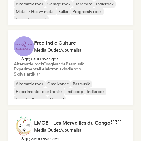
Alternativ rock
Garage rock
Hardcore
Indierock
Metall / Heavy metal
Buller
Progressiv rock
Psykedelisk rock
Free Indie Culture
Media Outlet/Journalist
&gt; 5100 svar ges
Alternativ rock
Omgivande
Basmusik
Experimentell elektronisk
Indiepop
Skriva artiklar
Alternativ rock
Omgivande
Basmusik
Experimentell elektronisk
Indiepop
Indierock
Industriell musik
Minimal
LMCB - Les Merveilles du Congo 🇨🇬
Media Outlet/Journalist
&gt; 3600 svar ges