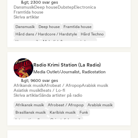
&gt; 2300 svar ges
Dansmusik
Deep house
Dubstep
Electronica
Framtida house
Skriva artiklar
Dansmusik
Deep house
Framtida house
Hård dans / Hardcore / Hardstyle
Hård Techno
House-musik
Melodisk & progressiv house
Melodisk techno
Radio Krimi Station (La Radio)
Media Outlet/Journalist, Radiostation
&gt; 9600 svar ges
Afrikansk musik
Afrobeat / Afropop
Arabisk musik
Asiatisk musik
Beats / Lo-fi
Skriva artiklar
Sända artister på radio
Afrikansk musik
Afrobeat / Afropop
Arabisk musik
Brasiliansk musik
Karibisk musik
Funk
Internationell rap
Orientalisk musik