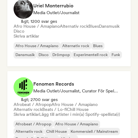
Uriel Monterrubio
Media Outlet/Journalist
&gt; 1200 svar ges
Afro House / Amapiano
Alternativ rock
Blues
Dansmusik
Disco
Skriva artiklar
Afro House / Amapiano
Alternativ rock
Blues
Dansmusik
Disco
Drömpop
Experimentell rock
Funk
Fenomen Records
Media Outlet/Journalist, Curator För Spellistor
&gt; 2700 svar ges
Afrobeat / Afropop
Afro House / Amapiano
Alternativ rock
Beats / Lo-fi
Chill House
Skriva artiklar
Lägg till artister i min(a) Spotify-spellista(r)
Afrobeat / Afropop
Afro House / Amapiano
Alternativ rock
Chill House
Kommersiell / Mainstream