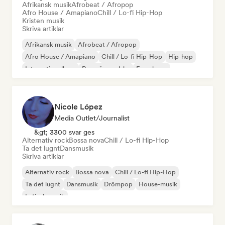
Afrikansk musik
Afrobeat / Afropop
Afro House / Amapiano
Chill / Lo-fi Hip-Hop
Kristen musik
Skriva artiklar
Afrikansk musik
Afrobeat / Afropop
Afro House / Amapiano
Chill / Lo-fi Hip-Hop
Hip-hop
Internationell rap
Rap på engelska
Fransk rap
Nicole López
Media Outlet/Journalist
&gt; 3300 svar ges
Alternativ rock
Bossa nova
Chill / Lo-fi Hip-Hop
Ta det lugnt
Dansmusik
Skriva artiklar
Alternativ rock
Bossa nova
Chill / Lo-fi Hip-Hop
Ta det lugnt
Dansmusik
Drömpop
House-musik
Latinsk musik