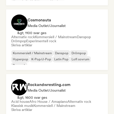
Dancehall
Drill/Jersey
Hip-hop
Cosmonauta
Media Outlet/Journalist
&gt; 1100 svar ges
Alternativ rock
Kommersiell / Mainstream
Danspop
Drömpop
Experimentell rock
Skriva artiklar
Kommersiell / Mainstream
Danspop
Drömpop
Hyperpop
K-Pop/J-Pop
Latin Pop
Lofi sovrum
Poprock
Rockandwrestling.com
Media Outlet/Journalist
&gt; 1600 svar ges
Acid house
Afro House / Amapiano
Alternativ rock
Klassisk musik
Kommersiell / Mainstream
Skriva artiklar