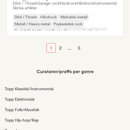
Död / Thrash
Garage rock
Hardcore
Hårdrock
Instrumental
Skriva artiklar
Död / Thrash
Hårdrock
Melodisk metall
Metall / Heavy metal
Psykedelisk rock
Rock & Roll / Klassisk Rock
Garage rock
Hardcore
1
2
...
5
Curatorer/proffs per genre
Topp Klassisk/Instrumental
Topp Elektronisk
Topp Folk/Akustisk
Topp Hip-hop/Rap