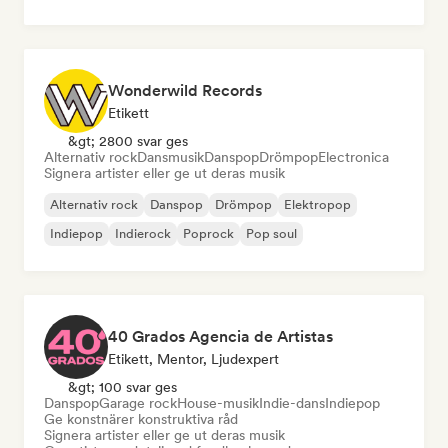
Wonderwild Records
Etikett
&gt; 2800 svar ges
Alternativ rock
Dansmusik
Danspop
Drömpop
Electronica
Signera artister eller ge ut deras musik
Alternativ rock
Danspop
Drömpop
Elektropop
Indiepop
Indierock
Poprock
Pop soul
40 Grados Agencia de Artistas
Etikett, Mentor, Ljudexpert
&gt; 100 svar ges
Danspop
Garage rock
House-musik
Indie-dans
Indiepop
Ge konstnärer konstruktiva råd
Signera artister eller ge ut deras musik