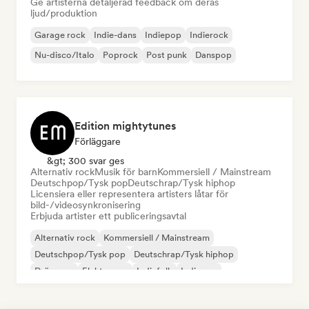
Ge artisterna detaljerad feedback om deras
ljud/produktion
Garage rock
Indie-dans
Indiepop
Indierock
Nu-disco/Italo
Poprock
Post punk
Danspop
Edition mightytunes
Förläggare
&gt; 300 svar ges
Alternativ rock
Musik för barn
Kommersiell / Mainstream
Deutschpop/Tysk pop
Deutschrap/Tysk hiphop
Licensiera eller representera artisters låtar för
bild-/videosynkronisering
Erbjuda artister ett publiceringsavtal
Alternativ rock
Kommersiell / Mainstream
Deutschpop/Tysk pop
Deutschrap/Tysk hiphop
Drömpop
Elektropop
Indiefolk
Indiepop