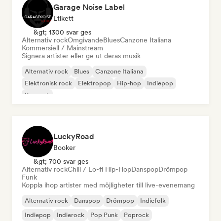
Garage Noise Label
Etikett
&gt; 1300 svar ges
Alternativ rock
Omgivande
Blues
Canzone Italiana
Kommersiell / Mainstream
Signera artister eller ge ut deras musik
Alternativ rock
Blues
Canzone Italiana
Elektronisk rock
Elektropop
Hip-hop
Indiepop
Poprock
LuckyRoad
Booker
&gt; 700 svar ges
Alternativ rock
Chill / Lo-fi Hip-Hop
Danspop
Drömpop
Funk
Koppla ihop artister med möjligheter till live-evenemang
Alternativ rock
Danspop
Drömpop
Indiefolk
Indiepop
Indierock
Pop Punk
Poprock