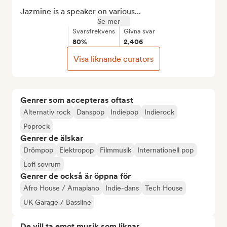
Jazmine is a speaker on various...
Se mer
Svarsfrekvens
Givna svar
80%
2,406
Visa liknande curators
Genrer som accepteras oftast
Alternativ rock
Danspop
Indiepop
Indierock
Poprock
Genrer de älskar
Drömpop
Elektropop
Filmmusik
Internationell pop
Lofi sovrum
Genrer de också är öppna för
Afro House / Amapiano
Indie-dans
Tech House
UK Garage / Bassline
De vill ta emot musik som liknar...