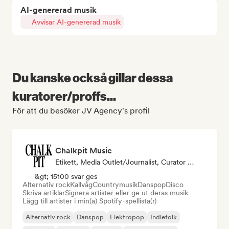
AI-genererad musik
Avvisar AI-genererad musik
Du kanske också gillar dessa
kuratorer/proffs...
För att du besöker JV Agency's profil
Chalkpit Music
Etikett, Media Outlet/Journalist, Curator För Spellistor
&gt; 15100 svar ges
Alternativ rock
Kallvåg
Countrymusik
Danspop
Disco
Skriva artiklar
Signera artister eller ge ut deras musik
Lägg till artister i min(a) Spotify-spellista(r)
Alternativ rock
Danspop
Elektropop
Indiefolk