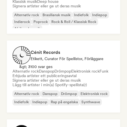
Klassisk musik
Deep house
Signera artister eller ge ut deras musik
Alternativ rock
Brasiliansk musik
Indiefolk
Indiepop
Indierock
Poprock
Rock & Roll / Klassisk Rock
Afrikansk musik
Cénit Records
Etikett, Curator För Spellistor, Förläggare
&gt; 3100 svar ges
Alternativ rock
Danspop
Drömpop
Elektronisk rock
Funk
Erbjuda artister ett publiceringsavtal
Signera artister eller ge ut deras musik
Lägg till artister i min(a) Spotify-spellista(r)
Alternativ rock
Danspop
Drömpop
Elektronisk rock
Indiefolk
Indiepop
Rap på engelska
Synthwave