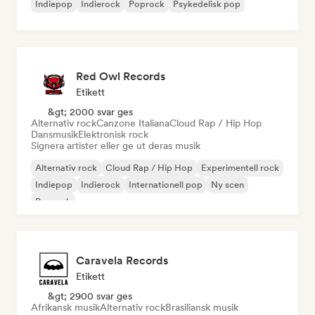
Indiepop
Indierock
Poprock
Psykedelisk pop
Red Owl Records
Etikett
&gt; 2000 svar ges
Alternativ rock
Canzone Italiana
Cloud Rap / Hip Hop
Dansmusik
Elektronisk rock
Signera artister eller ge ut deras musik
Alternativ rock
Cloud Rap / Hip Hop
Experimentell rock
Indiepop
Indierock
Internationell pop
Ny scen
Poprock
Caravela Records
Etikett
&gt; 2900 svar ges
Afrikansk musik
Alternativ rock
Brasiliansk musik