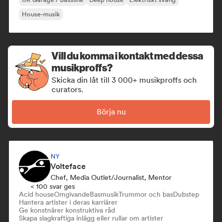
House-musik
Vill du komma i kontakt med dessa
musikproffs?
Skicka din låt till 3 000+ musikproffs och
curators.
Börja nu
NY
Volteface
Chef, Media Outlet/Journalist, Mentor
< 100 svar ges
Acid house
Omgivande
Basmusik
Trummor och bas
Dubstep
Hantera artister i deras karriärer
Ge konstnärer konstruktiva råd
Skapa slagkraftiga inlägg eller rullar om artister