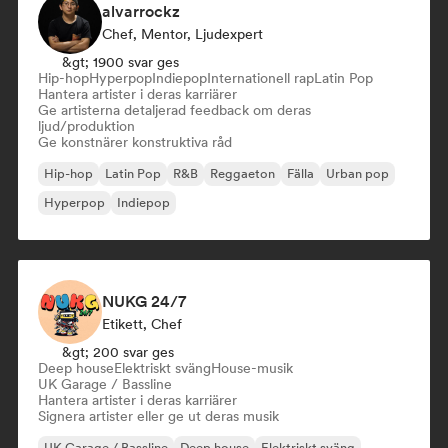
alvarrockz
Chef, Mentor, Ljudexpert
&gt; 1900 svar ges
Hip-hop
Hyperpop
Indiepop
Internationell rap
Latin Pop
Hantera artister i deras karriärer
Ge artisterna detaljerad feedback om deras
ljud/produktion
Ge konstnärer konstruktiva råd
Hip-hop
Latin Pop
R&B
Reggaeton
Fälla
Urban pop
Hyperpop
Indiepop
NUKG 24/7
Etikett, Chef
&gt; 200 svar ges
Deep house
Elektriskt sväng
House-musik
UK Garage / Bassline
Hantera artister i deras karriärer
Signera artister eller ge ut deras musik
UK Garage / Bassline
Deep house
Elektriskt sväng