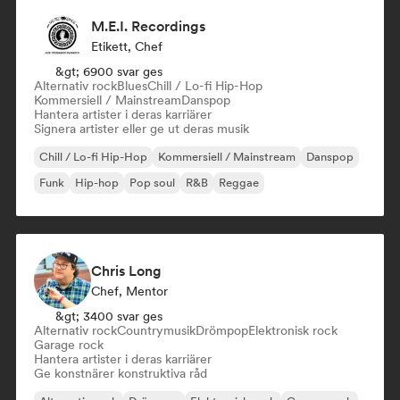
M.E.I. Recordings
Etikett, Chef
&gt; 6900 svar ges
Alternativ rock
Blues
Chill / Lo-fi Hip-Hop
Kommersiell / Mainstream
Danspop
Hantera artister i deras karriärer
Signera artister eller ge ut deras musik
Chill / Lo-fi Hip-Hop
Kommersiell / Mainstream
Danspop
Funk
Hip-hop
Pop soul
R&B
Reggae
Chris Long
Chef, Mentor
&gt; 3400 svar ges
Alternativ rock
Countrymusik
Drömpop
Elektronisk rock
Garage rock
Hantera artister i deras karriärer
Ge konstnärer konstruktiva råd