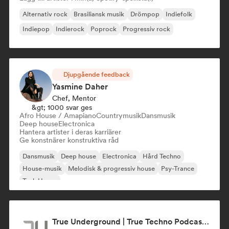
Alternativ rock
Brasiliansk musik
Drömpop
Indiefolk
Indiepop
Indierock
Poprock
Progressiv rock
Djupgående feedback
Yasmine Daher
Chef, Mentor
&gt; 1000 svar ges
Afro House / Amapiano
Countrymusik
Dansmusik
Deep house
Electronica
Hantera artister i deras karriärer
Ge konstnärer konstruktiva råd
Dansmusik
Deep house
Electronica
Hård Techno
House-musik
Melodisk & progressiv house
Psy-Trance
Tech House
True Underground | True Techno Podcast | ONE