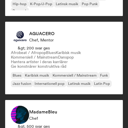
Hip-hop
K-Pop/J-Pop
Latinsk musik
Pop Punk
Poprock
AGUACERO
Chef, Mentor
&gt; 200 svar ges
Afrobeat / Afropop
Blues
Karibisk musik
Kommersiell / Mainstream
Danspop
Hantera artister i deras karriärer
Ge konstnärer konstruktiva råd
Blues
Karibisk musik
Kommersiell / Mainstream
Funk
Jazz fusion
Internationell pop
Latinsk musik
Latin Pop
MadameBleu
Chef
&gt; 500 svar ges