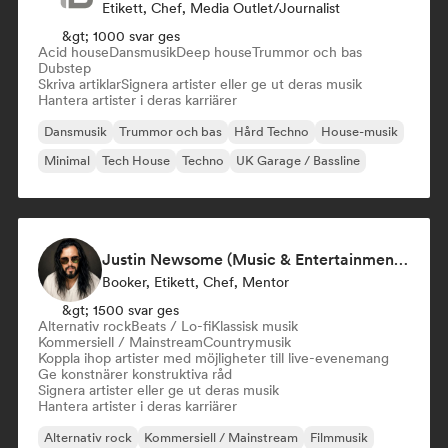
Etikett, Chef, Media Outlet/Journalist
&gt; 1000 svar ges
Acid house
Dansmusik
Deep house
Trummor och bas
Dubstep
Skriva artiklar
Signera artister eller ge ut deras musik
Hantera artister i deras karriärer
Dansmusik
Trummor och bas
Hård Techno
House-musik
Minimal
Tech House
Techno
UK Garage / Bassline
Justin Newsome (Music & Entertainment Executive | A&R, Artist Development & Partnerships | Applied AI & Systems Strategy)
Booker, Etikett, Chef, Mentor
&gt; 1500 svar ges
Alternativ rock
Beats / Lo-fi
Klassisk musik
Kommersiell / Mainstream
Countrymusik
Koppla ihop artister med möjligheter till live-evenemang
Ge konstnärer konstruktiva råd
Signera artister eller ge ut deras musik
Hantera artister i deras karriärer
Alternativ rock
Kommersiell / Mainstream
Filmmusik