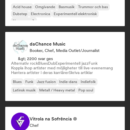
Acid house
Omgivande
Basmusik
Trummor och bas
Dubstep
Electronica
Experimentell elektronisk
House-musik
daChance Music
Booker, Chef, Media Outlet/Journalist
&gt; 2200 svar ges
Alternativ rock
Blues
Dub
Experimentell jazz
Funk
Koppla ihop artister med möjligheter till live-evenemang
Hantera artister i deras karriärer
Skriva artiklar
Blues
Funk
Jazz fusion
Indie-dans
Indiefolk
Latinsk musik
Metall / Heavy metal
Pop soul
Vitrola na Sofrência ®
Chef