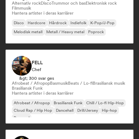
Alternativ rock
Disco
Trummor och bas
Elektronisk rock
Filmmusik
Hantera artister i deras karriärer
Disco
Hardcore
Hårdrock
Indiefolk
K-Pop/J-Pop
Melodisk metall
Metall / Heavy metal
Poprock
FELL
Chef
&gt; 300 svar ges
Afrobeat / Afropop
Basmusik
Beats / Lo-fi
Brasiliansk musik
Brasiliansk Funk
Hantera artister i deras karriärer
Afrobeat / Afropop
Brasiliansk Funk
Chill / Lo-fi Hip-Hop
Cloud Rap / Hip Hop
Dancehall
Drill/Jersey
Hip-hop
Pop soul