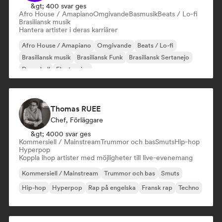
&gt; 400 svar ges
Afro House / Amapiano
Omgivande
Basmusik
Beats / Lo-fi
Brasiliansk musik
Hantera artister i deras karriärer
Afro House / Amapiano
Omgivande
Beats / Lo-fi
Brasiliansk musik
Brasiliansk Funk
Brasiliansk Sertanejo
Dancehall
Electronica
Thomas RUEE
Chef, Förläggare
&gt; 4000 svar ges
Kommersiell / Mainstream
Trummor och bas
Smuts
Hip-hop
Hyperpop
Koppla ihop artister med möjligheter till live-evenemang
Kommersiell / Mainstream
Trummor och bas
Smuts
Hip-hop
Hyperpop
Rap på engelska
Fransk rap
Techno