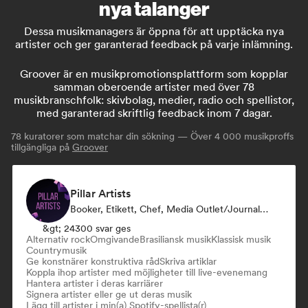
nya talanger
Dessa musikmanagers är öppna för att upptäcka nya
artister och ger garanterad feedback på varje inlämning.
Groover är en musikpromotionsplattform som kopplar
samman oberoende artister med över 78
musikbranschfolk: skivbolag, medier, radio och spellistor,
med garanterad skriftlig feedback inom 7 dagar.
78
kuratorer som matchar din sökning — Över 4 000 musikproffs
tillgängliga på
Groover
Pillar Artists
Booker, Etikett, Chef, Media Outlet/Journalist, Mentor, Curator För Spellistor
&gt; 24300 svar ges
Alternativ rock
Omgivande
Brasiliansk musik
Klassisk musik
Countrymusik
Ge konstnärer konstruktiva råd
Skriva artiklar
Koppla ihop artister med möjligheter till live-evenemang
Hantera artister i deras karriärer
Signera artister eller ge ut deras musik
Lägg till artister i min(a) Spotify-spellista(r)