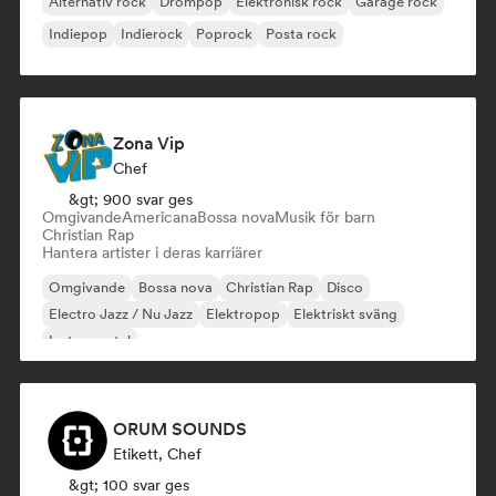
Alternativ rock
Drömpop
Elektronisk rock
Garage rock
Indiepop
Indierock
Poprock
Posta rock
Zona Vip
Chef
&gt; 900 svar ges
Omgivande
Americana
Bossa nova
Musik för barn
Christian Rap
Hantera artister i deras karriärer
Omgivande
Bossa nova
Christian Rap
Disco
Electro Jazz / Nu Jazz
Elektropop
Elektriskt sväng
Instrumental
ORUM SOUNDS
Etikett, Chef
&gt; 100 svar ges