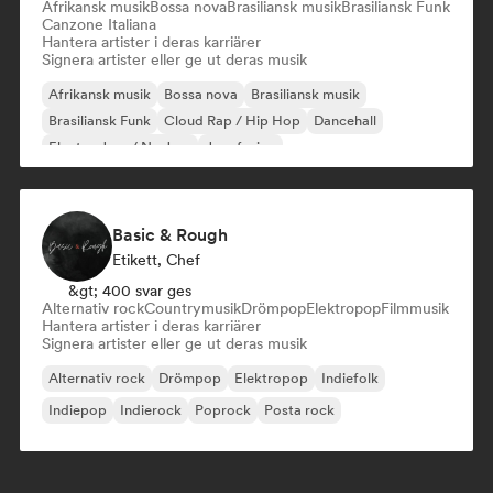
Afrikansk musik
Bossa nova
Brasiliansk musik
Brasiliansk Funk
Canzone Italiana
Hantera artister i deras karriärer
Signera artister eller ge ut deras musik
Afrikansk musik
Bossa nova
Brasiliansk musik
Brasiliansk Funk
Cloud Rap / Hip Hop
Dancehall
Electro Jazz / Nu Jazz
Jazz fusion
Basic & Rough
Etikett, Chef
&gt; 400 svar ges
Alternativ rock
Countrymusik
Drömpop
Elektropop
Filmmusik
Hantera artister i deras karriärer
Signera artister eller ge ut deras musik
Alternativ rock
Drömpop
Elektropop
Indiefolk
Indiepop
Indierock
Poprock
Posta rock