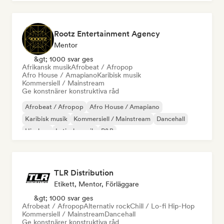
Rootz Entertainment Agency
Mentor
&gt; 1000 svar ges
Afrikansk musik
Afrobeat / Afropop
Afro House / Amapiano
Karibisk musik
Kommersiell / Mainstream
Ge konstnärer konstruktiva råd
Afrobeat / Afropop
Afro House / Amapiano
Karibisk musik
Kommersiell / Mainstream
Dancehall
Hip-hop
Latinsk musik
R&B
TLR Distribution
Etikett, Mentor, Förläggare
&gt; 1000 svar ges
Afrobeat / Afropop
Alternativ rock
Chill / Lo-fi Hip-Hop
Kommersiell / Mainstream
Dancehall
Ge konstnärer konstruktiva råd