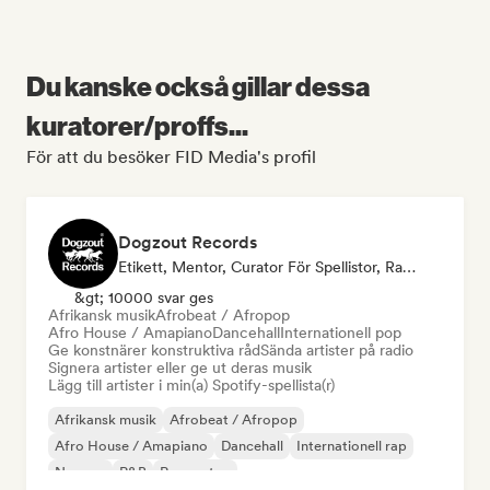
Du kanske också gillar dessa
kuratorer/proffs...
För att du besöker FID Media's profil
Dogzout Records
Etikett, Mentor, Curator För Spellistor, Radiostation
&gt; 10000 svar ges
Afrikansk musik
Afrobeat / Afropop
Afro House / Amapiano
Dancehall
Internationell pop
Ge konstnärer konstruktiva råd
Sända artister på radio
Signera artister eller ge ut deras musik
Lägg till artister i min(a) Spotify-spellista(r)
Afrikansk musik
Afrobeat / Afropop
Afro House / Amapiano
Dancehall
Internationell rap
Ny scen
R&B
Reggaeton