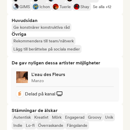
GIMS
Ichon
Tuerie
Shay
Se alla +12
Huvudsidan
Ge konstnärer konstruktiva råd
Övriga
Rekommendera till team/nätverk
Lägg till berättelse på sociala medier
De gav nyligen dessa artister möjligheter
L'eau des Fleurs
Manzo
Delad på kanal
Stämningar de älskar
Autentisk
Kreativt
Mörk
Engagerad
Groovy
Unik
Indie
Lo-fi
Överraskande
Fängslande