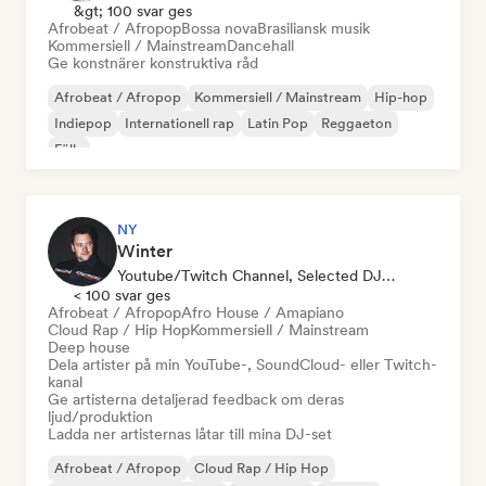
&gt; 100 svar ges
Afrobeat / Afropop
Bossa nova
Brasiliansk musik
Kommersiell / Mainstream
Dancehall
Ge konstnärer konstruktiva råd
Afrobeat / Afropop
Kommersiell / Mainstream
Hip-hop
Indiepop
Internationell rap
Latin Pop
Reggaeton
Fälla
NY
Winter
Youtube/Twitch Channel, Selected DJ, Ljudexpert
< 100 svar ges
Afrobeat / Afropop
Afro House / Amapiano
Cloud Rap / Hip Hop
Kommersiell / Mainstream
Deep house
Dela artister på min YouTube-, SoundCloud- eller Twitch-
kanal
Ge artisterna detaljerad feedback om deras
ljud/produktion
Ladda ner artisternas låtar till mina DJ-set
Afrobeat / Afropop
Cloud Rap / Hip Hop