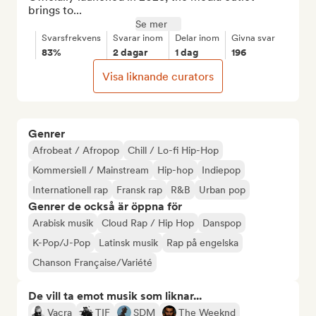
brings to...
Se mer
Svarsfrekvens
Svarar inom
Delar inom
Givna svar
83%
2 dagar
1 dag
196
Visa liknande curators
Genrer
Afrobeat / Afropop
Chill / Lo-fi Hip-Hop
Kommersiell / Mainstream
Hip-hop
Indiepop
Internationell rap
Fransk rap
R&B
Urban pop
Genrer de också är öppna för
Arabisk musik
Cloud Rap / Hip Hop
Danspop
K-Pop/J-Pop
Latinsk musik
Rap på engelska
Chanson Française/Variété
De vill ta emot musik som liknar...
Vacra
TIF
SDM
The Weeknd