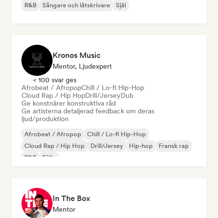
R&B
Sångare och låtskrivare
Själ
Kronos Music
Mentor, Ljudexpert
< 100 svar ges
Afrobeat / Afropop
Chill / Lo-fi Hip-Hop
Cloud Rap / Hip Hop
Drill/Jersey
Dub
Ge konstnärer konstruktiva råd
Ge artisterna detaljerad feedback om deras
ljud/produktion
Afrobeat / Afropop
Chill / Lo-fi Hip-Hop
Cloud Rap / Hip Hop
Drill/Jersey
Hip-hop
Fransk rap
R&B
Fälla
In The Box
Mentor