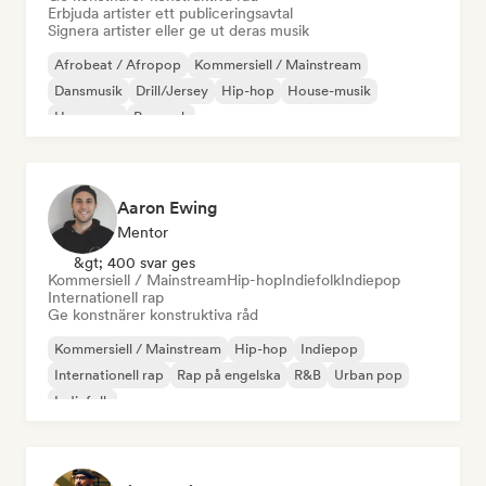
Erbjuda artister ett publiceringsavtal
Signera artister eller ge ut deras musik
Afrobeat / Afropop
Kommersiell / Mainstream
Dansmusik
Drill/Jersey
Hip-hop
House-musik
Hyperpop
Poprock
Aaron Ewing
Mentor
&gt; 400 svar ges
Kommersiell / Mainstream
Hip-hop
Indiefolk
Indiepop
Internationell rap
Ge konstnärer konstruktiva råd
Kommersiell / Mainstream
Hip-hop
Indiepop
Internationell rap
Rap på engelska
R&B
Urban pop
Indiefolk