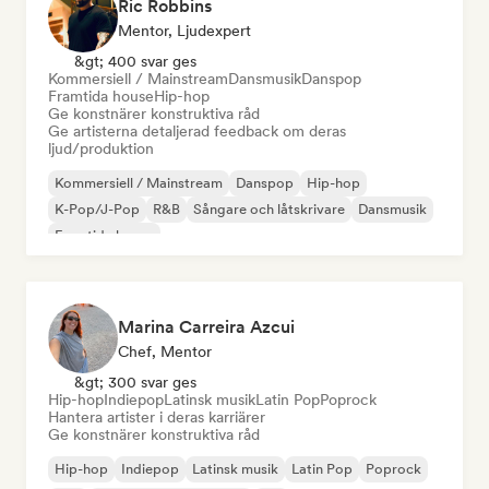
Ric Robbins
Mentor, Ljudexpert
&gt; 400 svar ges
Kommersiell / Mainstream
Dansmusik
Danspop
Framtida house
Hip-hop
Ge konstnärer konstruktiva råd
Ge artisterna detaljerad feedback om deras
ljud/produktion
Kommersiell / Mainstream
Danspop
Hip-hop
K-Pop/J-Pop
R&B
Sångare och låtskrivare
Dansmusik
Framtida house
Marina Carreira Azcui
Chef, Mentor
&gt; 300 svar ges
Hip-hop
Indiepop
Latinsk musik
Latin Pop
Poprock
Hantera artister i deras karriärer
Ge konstnärer konstruktiva råd
Hip-hop
Indiepop
Latinsk musik
Latin Pop
Poprock