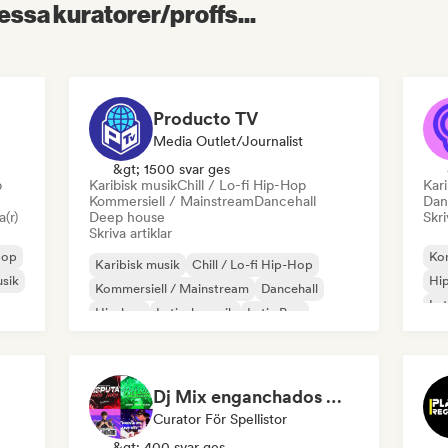
essa kuratorer/proffs...
Producto TV
Media Outlet/Journalist
&gt; 1500 svar ges
p
Karibisk musik
Chill / Lo-fi Hip-Hop
Kari
Kommersiell / Mainstream
Dancehall
Dan
a(r)
Deep house
Skri
Skriva artiklar
pop
Kom
Karibisk musik
Chill / Lo-fi Hip-Hop
usik
Hi
Kommersiell / Mainstream
Dancehall
Lat
Hip-hop
Latinsk musik
Latin Pop
Poprock
Dj Mix enganchados 😎 Exitos 2026🔥🔥🫦
Curator För Spellistor
&gt; 400 svar ges