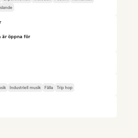
slande
r
 är öppna för
sik
Industriell musik
Fälla
Trip hop