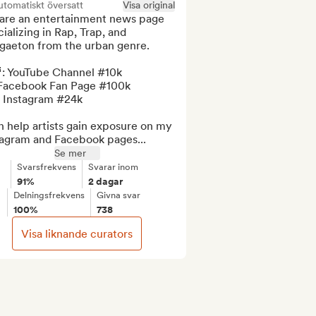
tomatiskt översatt
Visa original
are an entertainment news page 
ializing in Rap, Trap, and 
gaeton from the urban genre.

: YouTube Channel #10k

 Facebook Fan Page #100k

 Instagram #24k

n help artists gain exposure on my 
tagram and Facebook pages...
Se mer
Svarsfrekvens
Svarar inom
91%
2 dagar
Delningsfrekvens
Givna svar
100%
738
Visa liknande curators