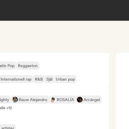
atin Pop
Reggaeton
Internationell rap
R&B
Själ
Urban pop
ighty
Rauw Alejandro
ROSALÍA
Arcángel
alla +12
 artister