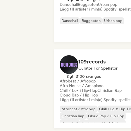
Dancehall
Reggaeton
Urban pop
Lägg till artister i min(a) Spotify-spellist
Dancehall
Reggaeton
Urban pop
109records
Curator För Spellistor
&gt; 3100 svar ges
Afrobeat / Afropop
Afro House / Amapiano
Chill / Lo-fi Hip-Hop
Christian Rap
Cloud Rap / Hip Hop
Lägg till artister i min(a) Spotify-spellist
Afrobeat / Afropop
Chill / Lo-fi Hip-
Christian Rap
Cloud Rap / Hip Hop
Dancehall
Deutschrap/Tysk hiphop
Drill/Jersey
Hip-hop