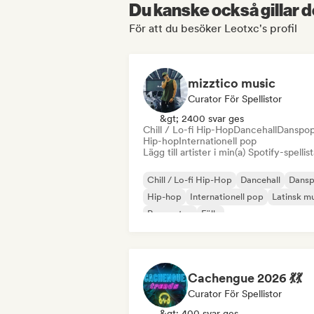
Du kanske också gillar d
För att du besöker Leotxc's profil
mizztico music
Curator För Spellistor
&gt; 2400 svar ges
Chill / Lo-fi Hip-Hop
Dancehall
Danspo
Hip-hop
Internationell pop
Lägg till artister i min(a) Spotify-spellist
Chill / Lo-fi Hip-Hop
Dancehall
Dans
Hip-hop
Internationell pop
Latinsk m
Reggaeton
Fälla
Cachengue 2026 💃💃
Curator För Spellistor
&gt; 400 svar ges