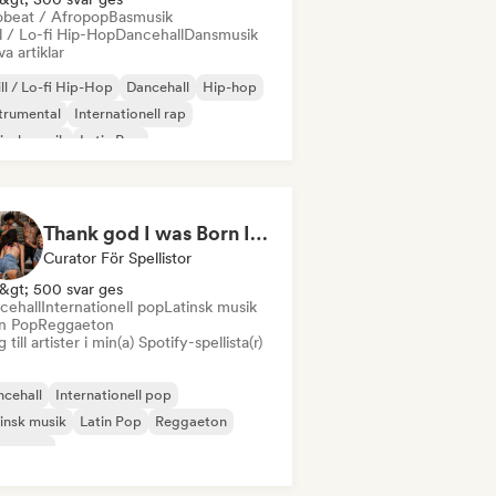
obeat / Afropop
Basmusik
l / Lo-fi Hip-Hop
Dancehall
Dansmusik
va artiklar
ll / Lo-fi Hip-Hop
Dancehall
Hip-hop
trumental
Internationell rap
insk musik
Latin Pop
 / Modern Klassisk
Thank god I was Born In Latin America
Curator För Spellistor
&gt; 500 svar ges
cehall
Internationell pop
Latinsk musik
in Pop
Reggaeton
 till artister i min(a) Spotify-spellista(r)
cehall
Internationell pop
insk musik
Latin Pop
Reggaeton
ban pop