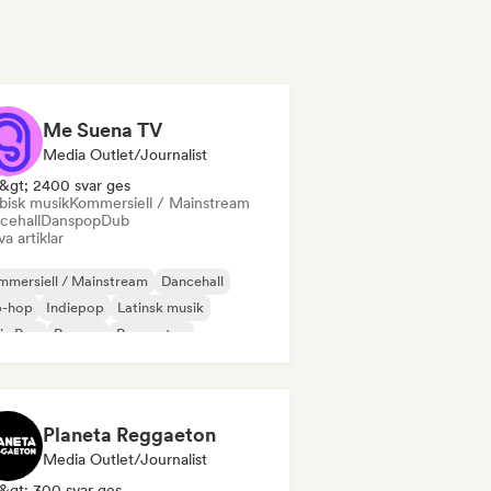
Me Suena TV
Media Outlet/Journalist
&gt; 2400 svar ges
bisk musik
Kommersiell / Mainstream
cehall
Danspop
Dub
va artiklar
mersiell / Mainstream
Dancehall
p-hop
Indiepop
Latinsk musik
in Pop
Reggae
Reggaeton
Planeta Reggaeton
Media Outlet/Journalist
&gt; 300 svar ges