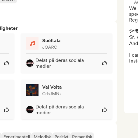
Au
We 
spec
Reg
ligheter
💯
💯:
Suéltala
And
JOARO
I ca
Delat på deras sociala
Ins
medier
Vai Volta
CrisJMNz
Delat på deras sociala
medier
Experimentell
Melodisk
Positivt
Romantisk