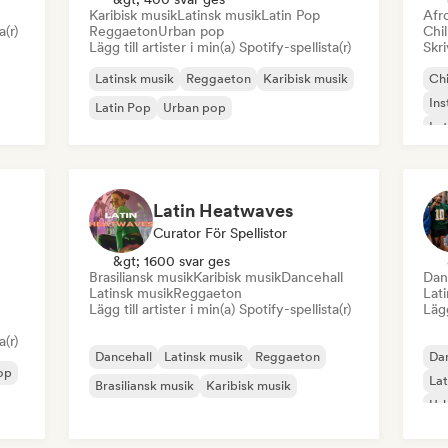
Karibisk musik
Latinsk musik
Latin Pop
Afr
a(r)
Reggaeton
Urban pop
Chil
Lägg till artister i min(a) Spotify-spellista(r)
Skri
Latinsk musik
Reggaeton
Karibisk musik
Chi
Ins
Latin Pop
Urban pop
Lat
Neo
Latin Heatwaves
Curator För Spellistor
&gt; 1600 svar ges
Brasiliansk musik
Karibisk musik
Dancehall
Dan
Latinsk musik
Reggaeton
Lat
Lägg till artister i min(a) Spotify-spellista(r)
Lägg
a(r)
Dancehall
Latinsk musik
Reggaeton
Dan
Hop
Lat
Brasiliansk musik
Karibisk musik
Ur