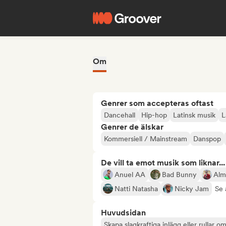
Om
Genrer som accepteras oftast
Dancehall
Hip-hop
Latinsk musik
L
Genrer de älskar
Kommersiell / Mainstream
Danspop
De vill ta emot musik som liknar...
Anuel AA
Bad Bunny
Alm
Natti Natasha
Nicky Jam
Se 
Huvudsidan
Skapa slagkraftiga inlägg eller rullar om