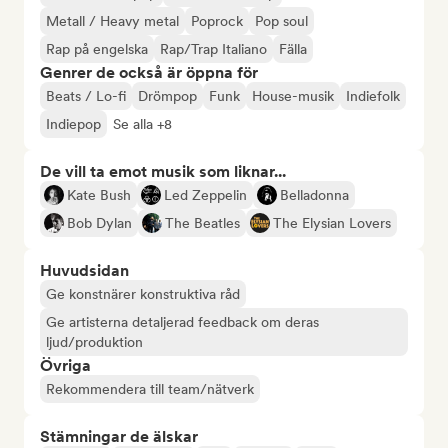
Metall / Heavy metal
Poprock
Pop soul
Rap på engelska
Rap/Trap Italiano
Fälla
Genrer de också är öppna för
Beats / Lo-fi
Drömpop
Funk
House-musik
Indiefolk
Indiepop
Se alla +8
De vill ta emot musik som liknar...
Kate Bush
Led Zeppelin
Belladonna
Bob Dylan
The Beatles
The Elysian Lovers
Huvudsidan
Ge konstnärer konstruktiva råd
Ge artisterna detaljerad feedback om deras
ljud/produktion
Övriga
Rekommendera till team/nätverk
Stämningar de älskar