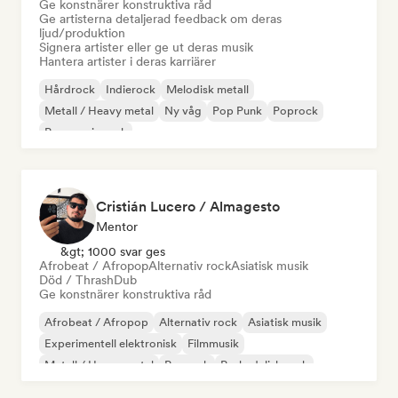
Ge konstnärer konstruktiva råd
Ge artisterna detaljerad feedback om deras
ljud/produktion
Signera artister eller ge ut deras musik
Hantera artister i deras karriärer
Hårdrock
Indierock
Melodisk metall
Metall / Heavy metal
Ny våg
Pop Punk
Poprock
Progressiv rock
Cristián Lucero / Almagesto
Mentor
&gt; 1000 svar ges
Afrobeat / Afropop
Alternativ rock
Asiatisk musik
Död / Thrash
Dub
Ge konstnärer konstruktiva råd
Afrobeat / Afropop
Alternativ rock
Asiatisk musik
Experimentell elektronisk
Filmmusik
Metall / Heavy metal
Poprock
Psykedelisk rock