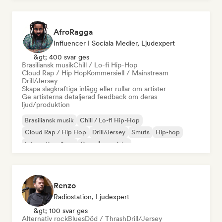
AfroRagga
Influencer I Sociala Medier, Ljudexpert
&gt; 400 svar ges
Brasiliansk musik
Chill / Lo-fi Hip-Hop
Cloud Rap / Hip Hop
Kommersiell / Mainstream
Drill/Jersey
Skapa slagkraftiga inlägg eller rullar om artister
Ge artisterna detaljerad feedback om deras
ljud/produktion
Brasiliansk musik
Chill / Lo-fi Hip-Hop
Cloud Rap / Hip Hop
Drill/Jersey
Smuts
Hip-hop
Internationell rap
Rap på engelska
Renzo
Radiostation, Ljudexpert
&gt; 100 svar ges
Alternativ rock
Blues
Död / Thrash
Drill/Jersey