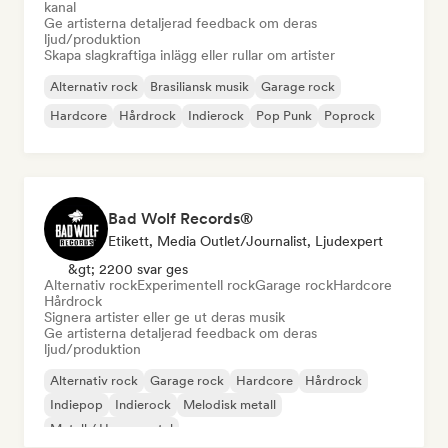
kanal
Ge artisterna detaljerad feedback om deras
ljud/produktion
Skapa slagkraftiga inlägg eller rullar om artister
Alternativ rock
Brasiliansk musik
Garage rock
Hardcore
Hårdrock
Indierock
Pop Punk
Poprock
Bad Wolf Records®
Etikett, Media Outlet/Journalist, Ljudexpert
&gt; 2200 svar ges
Alternativ rock
Experimentell rock
Garage rock
Hardcore
Hårdrock
Signera artister eller ge ut deras musik
Ge artisterna detaljerad feedback om deras
ljud/produktion
Alternativ rock
Garage rock
Hardcore
Hårdrock
Indiepop
Indierock
Melodisk metall
Metall / Heavy metal