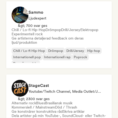
Sammo
Ljudexpert
&gt; 700 svar ges
Chill / Lo-fi Hip-Hop
Drömpop
Drill/Jersey
Elektropop
Experimentell rock
Ge artisterna detaljerad feedback om deras
ljud/produktion
Chill / Lo-fi Hip-Hop
Drömpop
Drill/Jersey
Hip-hop
Internationell pop
Internationell rap
Poprock
Rap på engelska
StageCast
Youtube/Twitch Channel, Media Outlet/Journalist, Mentor, Influencer I Sociala Medier, Ljudexpert
&gt; 2300 svar ges
Alternativ rock
Blues
Brasiliansk musik
Kommersiell / Mainstream
Död / Thrash
Ge konstnärer konstruktiva råd
Skriva artiklar
Dela artister på min YouTube-, SoundCloud- eller Twitch-