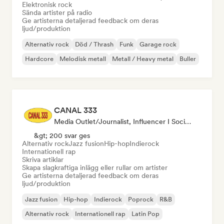
Elektronisk rock
Sända artister på radio
Ge artisterna detaljerad feedback om deras
ljud/produktion
Alternativ rock
Död / Thrash
Funk
Garage rock
Hardcore
Melodisk metall
Metall / Heavy metal
Buller
CANAL 333
Media Outlet/Journalist, Influencer I Sociala Medier, Ljudexpert
&gt; 200 svar ges
Alternativ rock
Jazz fusion
Hip-hop
Indierock
Internationell rap
Skriva artiklar
Skapa slagkraftiga inlägg eller rullar om artister
Ge artisterna detaljerad feedback om deras
ljud/produktion
Jazz fusion
Hip-hop
Indierock
Poprock
R&B
Alternativ rock
Internationell rap
Latin Pop