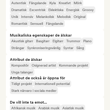
Autentisk
Fängslande
Kyla
Kreativt
Mörk
Dramatisk
Excentrisk
Eklektiska
Energisk
Groovy
Unik
Intensiv
Melankolisk
Melodisk
Original
Romantisk
Sensuell
Fängslande
Musikaliska egenskaper de älskar
Akustisk gitarr
Basgitarr
Elgitarr
Trummor
Piano
Strängar
Synkroniseringsvänlig
Syntar
Sång
Attribut de älskar
Kompositör
Osignerad artist
Kommande projekt
Unga talanger
Attribut de också är öppna för
Tidigt projekt
Internationell potential
Stark närvaro i sociala medier
De vill inte ta emot...
Afrikansk musik
Arabisk musik
Asiatisk musik