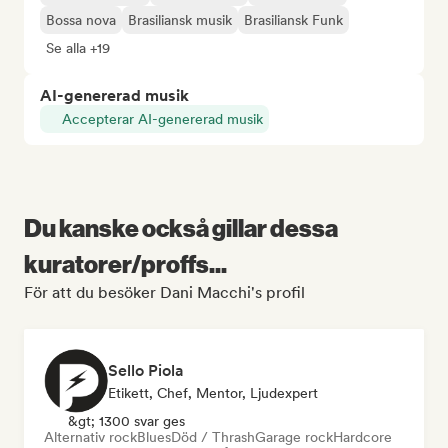
Bossa nova
Brasiliansk musik
Brasiliansk Funk
Se alla +19
AI-genererad musik
Accepterar AI-genererad musik
Du kanske också gillar dessa
kuratorer/proffs...
För att du besöker Dani Macchi's profil
Sello Piola
Etikett, Chef, Mentor, Ljudexpert
&gt; 1300 svar ges
Alternativ rock
Blues
Död / Thrash
Garage rock
Hardcore