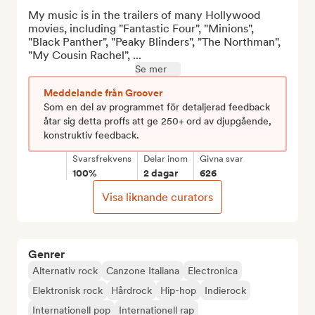
My music is in the trailers of many Hollywood 
movies, including "Fantastic Four", "Minions", 
"Black Panther", "Peaky Blinders", "The Northman", 
"My Cousin Rachel", ...
Se mer
Meddelande från Groover
Som en del av programmet för detaljerad feedback
åtar sig detta proffs att ge 250+ ord av djupgående,
konstruktiv feedback.
Svarsfrekvens
Delar inom
Givna svar
100%
2 dagar
626
Visa liknande curators
Genrer
Alternativ rock
Canzone Italiana
Electronica
Elektronisk rock
Hårdrock
Hip-hop
Indierock
Internationell pop
Internationell rap