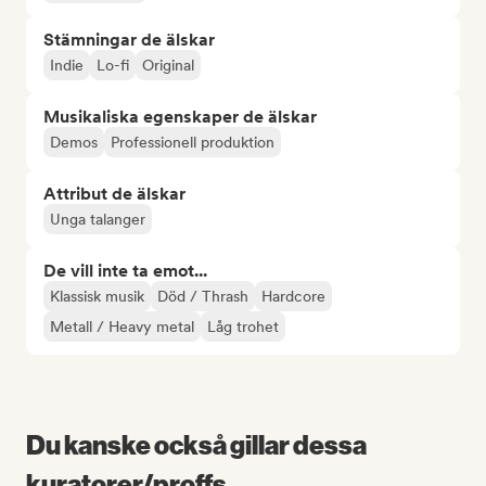
Stämningar de älskar
Indie
Lo-fi
Original
Musikaliska egenskaper de älskar
Demos
Professionell produktion
Attribut de älskar
Unga talanger
De vill inte ta emot...
Klassisk musik
Död / Thrash
Hardcore
Metall / Heavy metal
Låg trohet
Du kanske också gillar dessa
kuratorer/proffs...