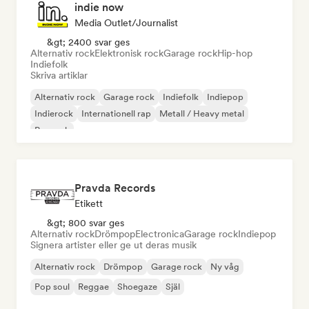
indie now
Media Outlet/Journalist
&gt; 2400 svar ges
Alternativ rock
Elektronisk rock
Garage rock
Hip-hop
Indiefolk
Skriva artiklar
Alternativ rock
Garage rock
Indiefolk
Indiepop
Indierock
Internationell rap
Metall / Heavy metal
Poprock
Pravda Records
Etikett
&gt; 800 svar ges
Alternativ rock
Drömpop
Electronica
Garage rock
Indiepop
Signera artister eller ge ut deras musik
Alternativ rock
Drömpop
Garage rock
Ny våg
Pop soul
Reggae
Shoegaze
Själ