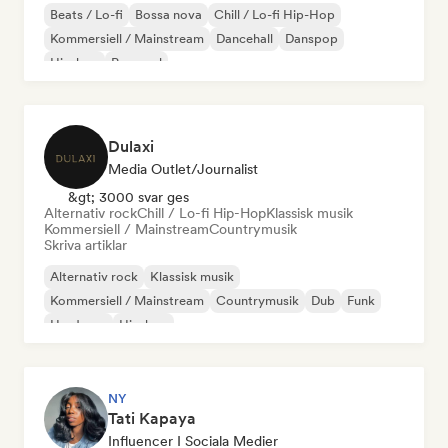
Beats / Lo-fi
Bossa nova
Chill / Lo-fi Hip-Hop
Kommersiell / Mainstream
Dancehall
Danspop
Hip-hop
Pop soul
Dulaxi
Media Outlet/Journalist
&gt; 3000 svar ges
Alternativ rock
Chill / Lo-fi Hip-Hop
Klassisk musik
Kommersiell / Mainstream
Countrymusik
Skriva artiklar
Alternativ rock
Klassisk musik
Kommersiell / Mainstream
Countrymusik
Dub
Funk
Hardcore
Hip-hop
NY
Tati Kapaya
Influencer I Sociala Medier