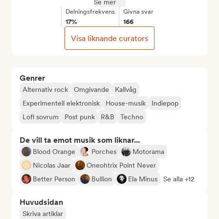
Se mer
Delningsfrekvens
Givna svar
17%
166
Visa liknande curators
Genrer
Alternativ rock
Omgivande
Kallvåg
Experimentell elektronisk
House-musik
Indiepop
Lofi sovrum
Post punk
R&B
Techno
De vill ta emot musik som liknar...
Blood Orange
Porches
Motorama
Nicolas Jaar
Oneohtrix Point Never
Better Person
Bullion
Ela Minus
Se alla +12
Huvudsidan
Skriva artiklar