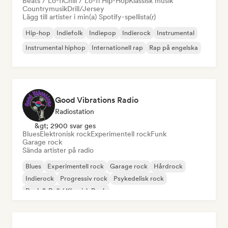
Beats / Lo-fi
Chill / Lo-fi Hip-Hop
Klassisk musik
Countrymusik
Drill/Jersey
Lägg till artister i min(a) Spotify-spellista(r)
Hip-hop
Indiefolk
Indiepop
Indierock
Instrumental
Instrumental hiphop
Internationell rap
Rap på engelska
Good Vibrations Radio
Radiostation
&gt; 2900 svar ges
Blues
Elektronisk rock
Experimentell rock
Funk
Garage rock
Sända artister på radio
Blues
Experimentell rock
Garage rock
Hårdrock
Indierock
Progressiv rock
Psykedelisk rock
Rock & Roll / Klassisk Rock