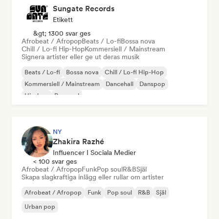
Sungate Records
Etikett
&gt; 1300 svar ges
Afrobeat / Afropop
Beats / Lo-fi
Bossa nova
Chill / Lo-fi Hip-Hop
Kommersiell / Mainstream
Signera artister eller ge ut deras musik
Beats / Lo-fi
Bossa nova
Chill / Lo-fi Hip-Hop
Kommersiell / Mainstream
Dancehall
Danspop
Hip-hop
Pop soul
NY
Zhakira Razhé
Influencer I Sociala Medier
< 100 svar ges
Afrobeat / Afropop
Funk
Pop soul
R&B
Själ
Skapa slagkraftiga inlägg eller rullar om artister
Afrobeat / Afropop
Funk
Pop soul
R&B
Själ
Urban pop