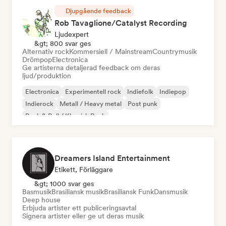
Djupgående feedback
Rob Tavaglione/Catalyst Recording
Ljudexpert
&gt; 800 svar ges
Alternativ rock
Kommersiell / Mainstream
Countrymusik
Drömpop
Electronica
Ge artisterna detaljerad feedback om deras
ljud/produktion
Electronica
Experimentell rock
Indiefolk
Indiepop
Indierock
Metall / Heavy metal
Post punk
Rock & Roll / Klassisk Rock
Dreamers Island Entertainment
Etikett, Förläggare
&gt; 1000 svar ges
Basmusik
Brasiliansk musik
Brasiliansk Funk
Dansmusik
Deep house
Erbjuda artister ett publiceringsavtal
Signera artister eller ge ut deras musik