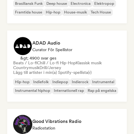
Brasiliansk Funk
Deep house
Electronica
Elektropop
Framtida house
Hip-hop
House-musik
Tech House
ADAD Audio
Curator För Spellistor
&gt; 4900 svar ges
Beats / Lo-fi
Chill / Lo-fi Hip-Hop
Klassisk musik
Countrymusik
Drill/Jersey
Lägg till artister i min(a) Spotify-spellista(r)
Hip-hop
Indiefolk
Indiepop
Indierock
Instrumental
Instrumental hiphop
Internationell rap
Rap på engelska
Good Vibrations Radio
Radiostation