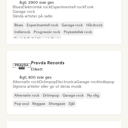
&gt; 2900 svar ges
Blues
Elektronisk rock
Experimentell rock
Funk
Garage rock
Sända artister på radio
Blues
Experimentell rock
Garage rock
Hårdrock
Indierock
Progressiv rock
Psykedelisk rock
Rock & Roll / Klassisk Rock
Pravda Records
Etikett
&gt; 800 svar ges
Alternativ rock
Drömpop
Electronica
Garage rock
Indiepop
Signera artister eller ge ut deras musik
Alternativ rock
Drömpop
Garage rock
Ny våg
Pop soul
Reggae
Shoegaze
Själ