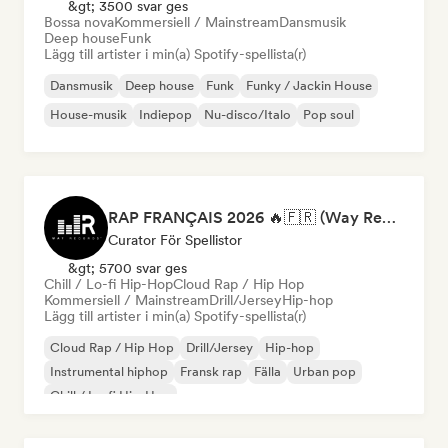
&gt; 3500 svar ges
Bossa nova
Kommersiell / Mainstream
Dansmusik
Deep house
Funk
Lägg till artister i min(a) Spotify-spellista(r)
Dansmusik
Deep house
Funk
Funky / Jackin House
House-musik
Indiepop
Nu-disco/Italo
Pop soul
RAP FRANÇAIS 2026 🔥🇫🇷 (Way Records)
Curator För Spellistor
&gt; 5700 svar ges
Chill / Lo-fi Hip-Hop
Cloud Rap / Hip Hop
Kommersiell / Mainstream
Drill/Jersey
Hip-hop
Lägg till artister i min(a) Spotify-spellista(r)
Cloud Rap / Hip Hop
Drill/Jersey
Hip-hop
Instrumental hiphop
Fransk rap
Fälla
Urban pop
Chill / Lo-fi Hip-Hop