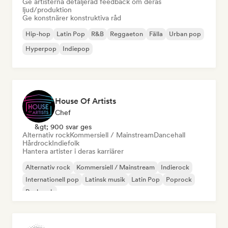
Ge artisterna detaljerad feedback om deras
ljud/produktion
Ge konstnärer konstruktiva råd
Hip-hop
Latin Pop
R&B
Reggaeton
Fälla
Urban pop
Hyperpop
Indiepop
House Of Artists
Chef
&gt; 900 svar ges
Alternativ rock
Kommersiell / Mainstream
Dancehall
Hårdrock
Indiefolk
Hantera artister i deras karriärer
Alternativ rock
Kommersiell / Mainstream
Indierock
Internationell pop
Latinsk musik
Latin Pop
Poprock
Punkrock