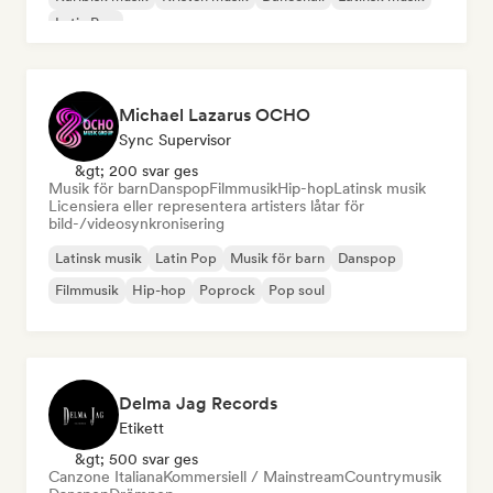
Latin Pop
Michael Lazarus OCHO
Sync Supervisor
&gt; 200 svar ges
Musik för barn
Danspop
Filmmusik
Hip-hop
Latinsk musik
Licensiera eller representera artisters låtar för
bild-/videosynkronisering
Latinsk musik
Latin Pop
Musik för barn
Danspop
Filmmusik
Hip-hop
Poprock
Pop soul
Delma Jag Records
Etikett
&gt; 500 svar ges
Canzone Italiana
Kommersiell / Mainstream
Countrymusik