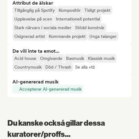
Attribut de älskar
Tillgänglig på Spotify
Kompositör
Tidigt projekt
Upplevelse på scen
Internationell potential
Stark närvaro i sociala medier
Stödd konstnär
Osignerad artist
Kommande projekt
Unga talanger
De vill inte ta emot...
Acid house
Omgivande
Basmusik
Klassisk musik
Countrymusik
Död / Thrash
Se alla +12
AI-genererad musik
Accepterar AI-genererad musik
Du kanske också gillar dessa
kuratorer/proffs...