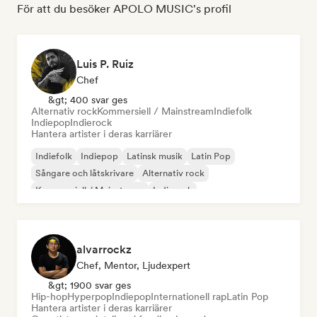
För att du besöker APOLO MUSIC's profil
Luis P. Ruiz
Chef
&gt; 400 svar ges
Alternativ rock
Kommersiell / Mainstream
Indiefolk
Indiepop
Indierock
Hantera artister i deras karriärer
Indiefolk
Indiepop
Latinsk musik
Latin Pop
Sångare och låtskrivare
Alternativ rock
Kommersiell / Mainstream
Indierock
alvarrockz
Chef, Mentor, Ljudexpert
&gt; 1900 svar ges
Hip-hop
Hyperpop
Indiepop
Internationell rap
Latin Pop
Hantera artister i deras karriärer