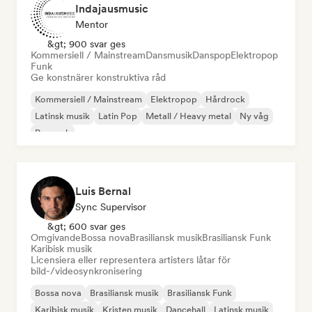
Indajausmusic
Mentor
&gt; 900 svar ges
Kommersiell / Mainstream
Dansmusik
Danspop
Elektropop
Funk
Ge konstnärer konstruktiva råd
Kommersiell / Mainstream
Elektropop
Hårdrock
Latinsk musik
Latin Pop
Metall / Heavy metal
Ny våg
Poprock
Luis Bernal
Sync Supervisor
&gt; 600 svar ges
Omgivande
Bossa nova
Brasiliansk musik
Brasiliansk Funk
Karibisk musik
Licensiera eller representera artisters låtar för
bild-/videosynkronisering
Bossa nova
Brasiliansk musik
Brasiliansk Funk
Karibisk musik
Kristen musik
Dancehall
Latinsk musik