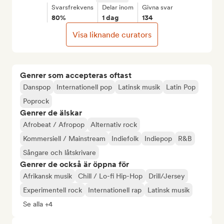
Svarsfrekvens
Delar inom
Givna svar
80%
1 dag
134
Visa liknande curators
Genrer som accepteras oftast
Danspop
Internationell pop
Latinsk musik
Latin Pop
Poprock
Genrer de älskar
Afrobeat / Afropop
Alternativ rock
Kommersiell / Mainstream
Indiefolk
Indiepop
R&B
Sångare och låtskrivare
Genrer de också är öppna för
Afrikansk musik
Chill / Lo-fi Hip-Hop
Drill/Jersey
Experimentell rock
Internationell rap
Latinsk musik
Se alla +4