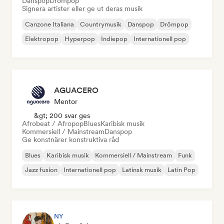
Danspop
Drömpop
Signera artister eller ge ut deras musik
Canzone Italiana
Countrymusik
Danspop
Drömpop
Elektropop
Hyperpop
Indiepop
Internationell pop
AGUACERO
Mentor
&gt; 200 svar ges
Afrobeat / Afropop
Blues
Karibisk musik
Kommersiell / Mainstream
Danspop
Ge konstnärer konstruktiva råd
Blues
Karibisk musik
Kommersiell / Mainstream
Funk
Jazz fusion
Internationell pop
Latinsk musik
Latin Pop
NY