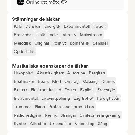
Ordna ett möte
Stämningar de älskar
Kyla
Dansbar
Energisk
Experimentell
Fusion
Bra vibbar
Unik
Indie
Intensiv
Mainstream
Melodisk
Original
Positivt
Romantisk
Sensuell
Optimistisk
Musikaliska egenskaper de älskar
Urkopplad
Akustisk gitarr
Autotune
Basgitarr
Beatmaker
Beats
Med
Omslag
Mässing
Demos
Elgitarr
Elektroniska ljud
Tester
Explicit
Freestyle
Instrumental
Live-inspelning
Låg trohet
Färdigt spår
Trummor
Piano
Professionell produktion
Radio redigera
Remix
Strängar
Synkroniseringsvänlig
Syntar
Alla stöd
Urbana ljud
Videoklipp
Sång