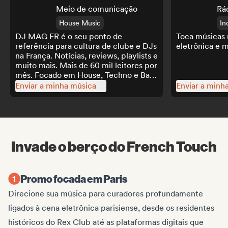
Meio de comunicação
Rá
House Music
In
DJ MAG FR é o seu ponto de
Toca músicas 
referência para cultura de clube e DJs
eletrônica e m
na França. Notícias, reviews, playlists e
muito mais. Mais de 60 mil leitores por
mês. Focado em House, Techno e Bass
Music.
Enviar a minha música
Enviar a minh
Invade o berço do French Touch
Promo focada em Paris
Direcione sua música para curadores profundamente
ligados à cena eletrônica parisiense, desde os residentes
históricos do Rex Club até as plataformas digitais que