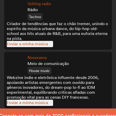
Volting radio
Rádio
Techno
Criador de tendências que faz o chão tremer, unindo o
espírito da música urbana dance, do hip-hop old-
school aos hits atuais de R&B, para uma euforia eterna
na pista.
Enviar a minha música
Novorama
Meio de comunicação
House music
Webzine indie e eletrônica influente desde 2006,
apoiando artistas emergentes com ouvido para
gêneros inovadores, do dream-pop lo-fi ao IDM
experimental, equilibrando críticas afiadas com
promoção vital para as cenas DIY francesas.
Enviar a minha música
Conecte-se com mais de 3000 profissionais e curadore