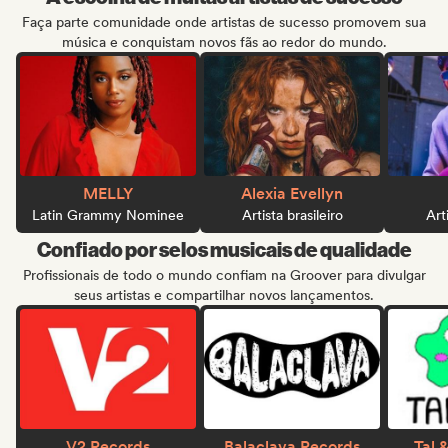
Faça parte comunidade onde artistas de sucesso promovem sua
música e conquistam novos fãs ao redor do mundo.
MELLY
Alexia Evellyn
Latin Grammy Nominee
Artista brasileiro
Arti
Confiado por selos musicais de qualidade
Profissionais de todo o mundo confiam na Groover para divulgar
seus artistas e compartilhar novos lançamentos.
V2 Records
Balaclava Records
Tal 