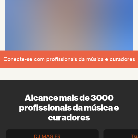
Conecte-se com profissionais da música e curadores
Alcance mais de 3000
profissionais da música e
curadores
DJ MAG FR
Ts