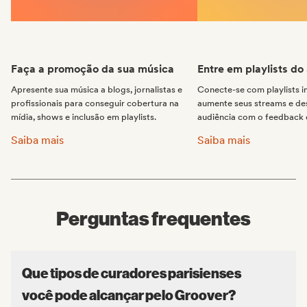
Faça a promoção da sua música
Entre em playlists do
Apresente sua música a blogs, jornalistas e
Conecte-se com playlists 
profissionais para conseguir cobertura na
aumente seus streams e de
mídia, shows e inclusão em playlists.
audiência com o feedback d
Faça a promoção da sua música:
Entre em playlists do 
Saiba mais
Saiba mais
Perguntas frequentes
Que tipos de curadores parisienses
você pode alcançar pelo Groover?