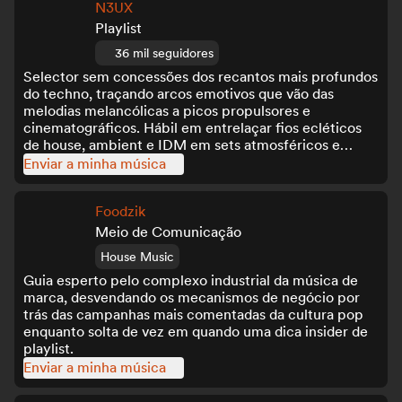
N3UX
Playlist
36 mil seguidores
Selector sem concessões dos recantos mais profundos
do techno, traçando arcos emotivos que vão das
melodias melancólicas a picos propulsores e
cinematográficos. Hábil em entrelaçar fios ecléticos
de house, ambient e IDM em sets atmosféricos e
envolventes.
Enviar a minha música
Foodzik
Meio de Comunicação
House Music
Guia esperto pelo complexo industrial da música de
marca, desvendando os mecanismos de negócio por
trás das campanhas mais comentadas da cultura pop
enquanto solta de vez em quando uma dica insider de
playlist.
Enviar a minha música