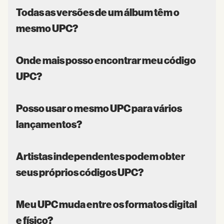
Todas as versões de um álbum têm o
mesmo UPC?
Onde mais posso encontrar meu código
UPC?
Posso usar o mesmo UPC para vários
lançamentos?
Artistas independentes podem obter
seus próprios códigos UPC?
Meu UPC muda entre os formatos digital
e físico?