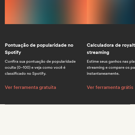
Pontuação de popularidade no
Calculadora de royalt
Spotify
streaming
Confira sua pontuação de popularidade
Estime seus ganhos nas pl
oculta (0–100) e veja como você é
streaming e compare os p
classificado no Spotify.
instantaneamente.
Pontuação de popularidade no Spotify:
Calculadora de royalt
Ver ferramenta gratuita
Ver ferramenta grátis