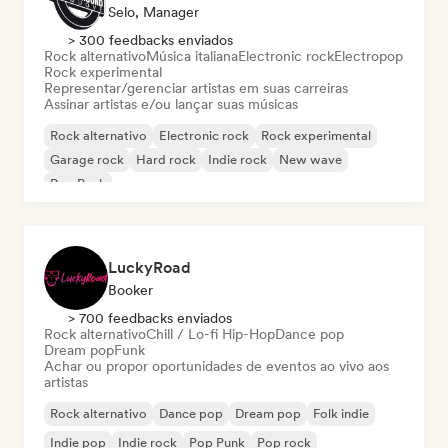
Selo, Manager
> 300 feedbacks enviados
Rock alternativo
Música italiana
Electronic rock
Electropop
Rock experimental
Representar/gerenciar artistas em suas carreiras
Assinar artistas e/ou lançar suas músicas
Rock alternativo
Electronic rock
Rock experimental
Garage rock
Hard rock
Indie rock
New wave
Pop Punk
LuckyRoad
Booker
> 700 feedbacks enviados
Rock alternativo
Chill / Lo-fi Hip-Hop
Dance pop
Dream pop
Funk
Achar ou propor oportunidades de eventos ao vivo aos
artistas
Rock alternativo
Dance pop
Dream pop
Folk indie
Indie pop
Indie rock
Pop Punk
Pop rock