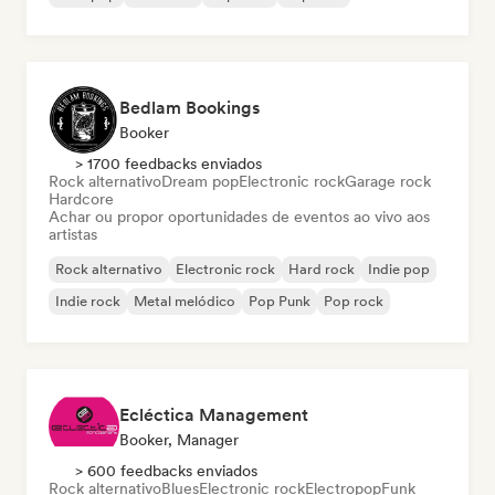
Bedlam Bookings
Booker
> 1700 feedbacks enviados
Rock alternativo
Dream pop
Electronic rock
Garage rock
Hardcore
Achar ou propor oportunidades de eventos ao vivo aos
artistas
Rock alternativo
Electronic rock
Hard rock
Indie pop
Indie rock
Metal melódico
Pop Punk
Pop rock
Ecléctica Management
Booker, Manager
> 600 feedbacks enviados
Rock alternativo
Blues
Electronic rock
Electropop
Funk