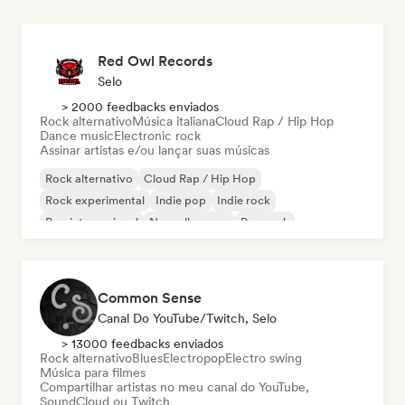
Red Owl Records
Selo
> 2000 feedbacks enviados
Rock alternativo
Música italiana
Cloud Rap / Hip Hop
Dance music
Electronic rock
Assinar artistas e/ou lançar suas músicas
Rock alternativo
Cloud Rap / Hip Hop
Rock experimental
Indie pop
Indie rock
Pop internacional
Nouvelle scene
Pop rock
Common Sense
Canal Do YouTube/Twitch, Selo
> 13000 feedbacks enviados
Rock alternativo
Blues
Electropop
Electro swing
Música para filmes
Compartilhar artistas no meu canal do YouTube,
SoundCloud ou Twitch