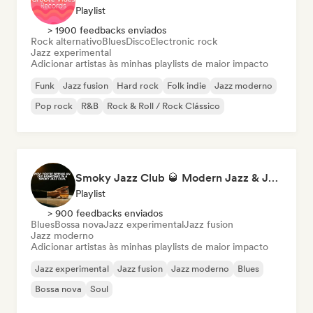
Playlist
> 1900 feedbacks enviados
Rock alternativo
Blues
Disco
Electronic rock
Jazz experimental
Adicionar artistas às minhas playlists de maior impacto
Funk
Jazz fusion
Hard rock
Folk indie
Jazz moderno
Pop rock
R&B
Rock & Roll / Rock Clássico
Smoky Jazz Club 🥃 Modern Jazz & Jazz Fusion to Sip an Old Fashioned to
Playlist
> 900 feedbacks enviados
Blues
Bossa nova
Jazz experimental
Jazz fusion
Jazz moderno
Adicionar artistas às minhas playlists de maior impacto
Jazz experimental
Jazz fusion
Jazz moderno
Blues
Bossa nova
Soul