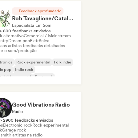
Feedback aprofundado
Rob Tavaglione/Catalyst Recording
Especialista Em Som
> 800 feedbacks enviados
k alternativo
Comercial / Mainstream
ntry
Dream pop
Eletrônica
 aos artistas feedbacks detalhados
re o som/produção
trônica
Rock experimental
Folk indie
ie pop
Indie rock
al / Heavy metal
Post punk
k & Roll / Rock Clássico
Good Vibrations Radio
Rádio
> 2900 feedbacks enviados
es
Electronic rock
Rock experimental
k
Garage rock
smitir artistas na rádio