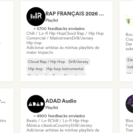
RAP FRANÇAIS 2026 🔥🇫🇷 (Way Records)
Playlist
> 5700 feedbacks enviados
Chill / Lo-fi Hip-Hop
Cloud Rap / Hip Hop
Roc
Comercial / Mainstream
Drill/Jersey
Cou
e
Hip-hop
Dar
Adicionar artistas às minhas playlists de
sob
maior impacto
Ele
Cloud Rap / Hip Hop
Drill/Jersey
Ind
Hip-hop
Hip-hop instrumental
Met
Rap francês
Trap
Pop urbano
Roc
Chill / Lo-fi Hip-Hop
Dreamers Island Entertainment
ADAD Audio
Playlist
> 4900 feedbacks enviados
eiro
Beats / Lo-fi
Chill / Lo-fi Hip-Hop
Blu
Música clássica
Country
Drill/Jersey
Fun
Adicionar artistas às minhas playlists de
Tran