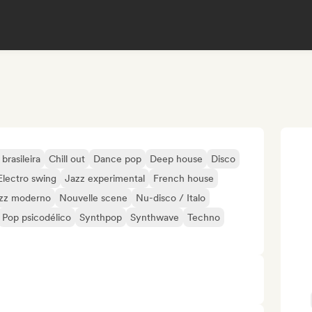
brasileira
Chill out
Dance pop
Deep house
Disco
Electro swing
Jazz experimental
French house
zz moderno
Nouvelle scene
Nu-disco / Italo
Pop psicodélico
Synthpop
Synthwave
Techno