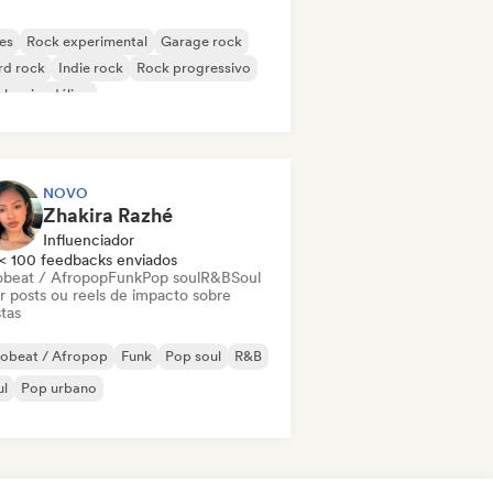
es
Rock experimental
Garage rock
rd rock
Indie rock
Rock progressivo
k psicodélico
k & Roll / Rock Clássico
NOVO
Zhakira Razhé
Influenciador
< 100 feedbacks enviados
obeat / Afropop
Funk
Pop soul
R&B
Soul
ar posts ou reels de impacto sobre
stas
robeat / Afropop
Funk
Pop soul
R&B
ul
Pop urbano