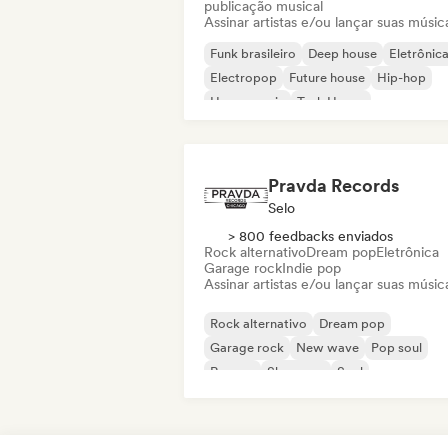
publicação musical
Assinar artistas e/ou lançar suas músic
Funk brasileiro
Deep house
Eletrônic
Electropop
Future house
Hip-hop
House music
Tech House
Pravda Records
Selo
> 800 feedbacks enviados
Rock alternativo
Dream pop
Eletrônica
Garage rock
Indie pop
Assinar artistas e/ou lançar suas músic
Rock alternativo
Dream pop
Garage rock
New wave
Pop soul
Reggae
Shoegaze
Soul