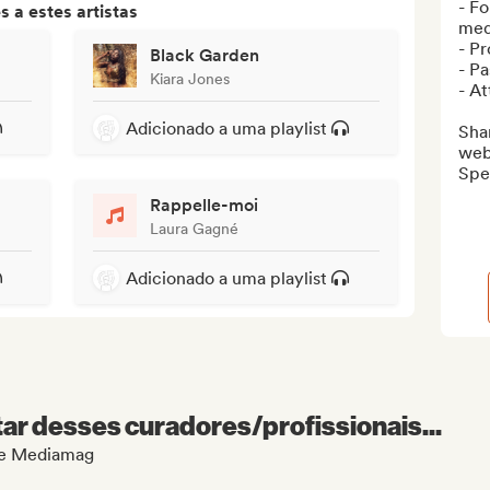
- Fo
 a estes artistas
med
- Pr
Black Garden
- Pa
Kiara Jones
- At
Adicionado a uma playlist
Shar
webs
Spe
Rappelle-moi
Laura Gagné
Adicionado a uma playlist
r desses curadores/profissionais...
 de Mediamag