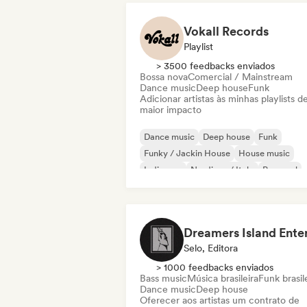
Vokall Records
Playlist
> 3500 feedbacks enviados
Bossa nova
Comercial / Mainstream
Dance music
Deep house
Funk
Adicionar artistas às minhas playlists d
maior impacto
Dance music
Deep house
Funk
Funky / Jackin House
House music
Indie pop
Nu-disco / Italo
Pop soul
Selo, Editora
> 1000 feedbacks enviados
Bass music
Música brasileira
Funk brasil
Dance music
Deep house
Oferecer aos artistas um contrato de