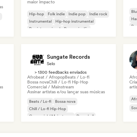
maior impacto
as
Blu
Hip-hop
Folk indie
Indie pop
Indie rock
a
Ha
Instrumental
Hip-hop instrumental
Roc
Rap internacional
Rap em inglês
Roc
Sungate Records
Selo
> 1300 feedbacks enviados
Afrobeat / Afropop
Beats / Lo-fi
Afr
Bossa nova
Chill / Lo-fi Hip-Hop
Cri
as
Comercial / Mainstream
arti
Assinar artistas e/ou lançar suas músicas
Af
Beats / Lo-fi
Bossa nova
So
Chill / Lo-fi Hip-Hop
Comercial / Mainstream
Dancehall
Dance pop
Hip-hop
Pop soul