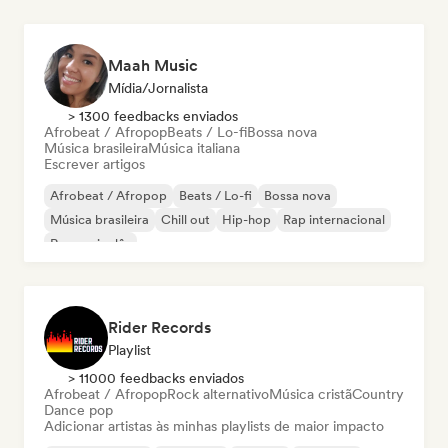
Maah Music
Mídia/Jornalista
> 1300 feedbacks enviados
Afrobeat / Afropop
Beats / Lo-fi
Bossa nova
Música brasileira
Música italiana
Escrever artigos
Afrobeat / Afropop
Beats / Lo-fi
Bossa nova
Música brasileira
Chill out
Hip-hop
Rap internacional
Rap em inglês
Rider Records
Playlist
> 11000 feedbacks enviados
Afrobeat / Afropop
Rock alternativo
Música cristã
Country
Dance pop
Adicionar artistas às minhas playlists de maior impacto