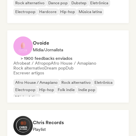
Rock alternativo
Dance pop
Dubstep
Eletrônica
Electropop
Hardcore
Hip-hop
Música latina
Ovoide
Mídia/Jornalista
> 1900 feedbacks enviados
Afrobeat / Afropop
Afro House / Amapiano
Rock alternativo
Dream pop
Dub
Escrever artigos
Afro House / Amapiano
Rock alternativo
Eletrônica
Electropop
Hip-hop
Folk indie
Indie pop
Música latina
Chris Records
Playlist