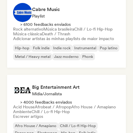
Cabre Music
Playlist
> 6100 feedbacks enviados
Rock alternativo
Música brasileira
Chill / Lo-fi Hip-Hop
Música clássica
Death / Thrash
Adicionar artistas às minhas playlists de maior impacto
Hip-hop
Folk indie
Indie rock
Instrumental
Pop latino
Metal / Heavy metal
Jazz moderno
Phonk
Big Entertainment Art
Mídia/Jornalista
> 4000 feedbacks enviados
Acid House
Afrobeat / Afropop
Afro House / Amapiano
Ambiente
Chill / Lo-fi Hip-Hop
Escrever artigos
Afro House / Amapiano
Chill / Lo-fi Hip-Hop
Dance pop
Electropop
Hip-hop
Folk indie