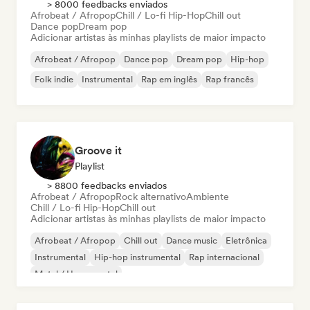
> 8000 feedbacks enviados
Afrobeat / Afropop
Chill / Lo-fi Hip-Hop
Chill out
Dance pop
Dream pop
Adicionar artistas às minhas playlists de maior impacto
Afrobeat / Afropop
Dance pop
Dream pop
Hip-hop
Folk indie
Instrumental
Rap em inglês
Rap francês
Groove it
Playlist
> 8800 feedbacks enviados
Afrobeat / Afropop
Rock alternativo
Ambiente
Chill / Lo-fi Hip-Hop
Chill out
Adicionar artistas às minhas playlists de maior impacto
Afrobeat / Afropop
Chill out
Dance music
Eletrônica
Instrumental
Hip-hop instrumental
Rap internacional
Metal / Heavy metal