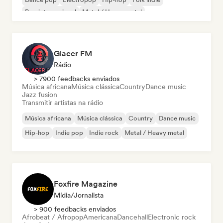
Pop internacional
Metal / Heavy metal
Glacer FM
Rádio
> 7900 feedbacks enviados
Música africana
Música clássica
Country
Dance music
Jazz fusion
Transmitir artistas na rádio
Música africana
Música clássica
Country
Dance music
Hip-hop
Indie pop
Indie rock
Metal / Heavy metal
Foxfire Magazine
Mídia/Jornalista
> 900 feedbacks enviados
Afrobeat / Afropop
Americana
Dancehall
Electronic rock