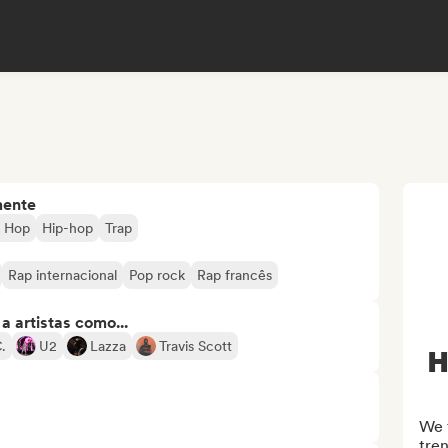
mente
p Hop
Hip-hop
Trap
Rap internacional
Pop rock
Rap francês
 artistas como...
.
U2
Lazza
Travis Scott
H
We t
tren