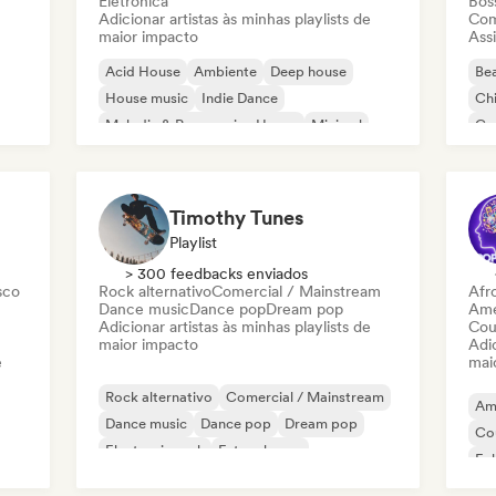
Eletrônica
Bos
Adicionar artistas às minhas playlists de
Com
maior impacto
Assi
Acid House
Ambiente
Deep house
Bea
House music
Indie Dance
Chi
Melodic & Progressive House
Minimal
Co
Organic House / Downtempo
Da
Timothy Tunes
Playlist
> 300 feedbacks enviados
sco
Rock alternativo
Comercial / Mainstream
Afr
Dance music
Dance pop
Dream pop
Ame
Adicionar artistas às minhas playlists de
Cou
maior impacto
Adic
e
mai
Rock alternativo
Comercial / Mainstream
Am
Dance music
Dance pop
Dream pop
Co
Electronic rock
Future house
Fol
Garage rock