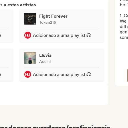
 a estes artistas
be. 
1. C
Fight Forever
We c
Token215
diff
genr
Adicionado a uma playlist
some
Lluvia
Accini
Adicionado a uma playlist
r desses curadores/profissionais...