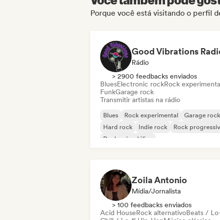
Porque você está visitando o perfi
Good Vibrations Radi
Rádio
> 2900 feedbacks enviados
Blues
Electronic rock
Rock experimenta
Funk
Garage rock
Transmitir artistas na rádio
Blues
Rock experimental
Garage roc
Hard rock
Indie rock
Rock progressi
Rock psicodélico
Rock & Roll / Rock Clássico
Zoila Antonio
Mídia/Jornalista
> 100 feedbacks enviados
Acid House
Rock alternativo
Beats / Lo-