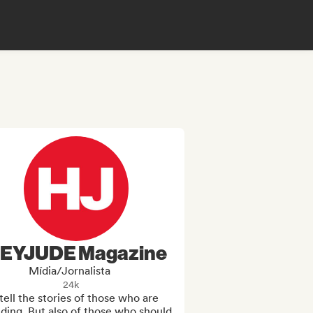
EYJUDE Magazine
Mídia/Jornalista
24k
ell the stories of those who are 
ding. But also of those who should 