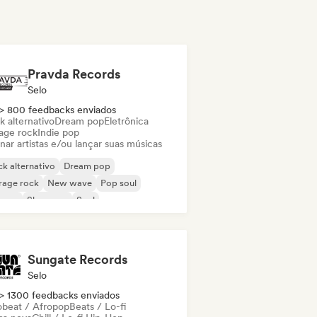
Pravda Records
Selo
> 800 feedbacks enviados
k alternativo
Dream pop
Eletrônica
age rock
Indie pop
nar artistas e/ou lançar suas músicas
k alternativo
Dream pop
rage rock
New wave
Pop soul
ggae
Shoegaze
Soul
Sungate Records
Selo
> 1300 feedbacks enviados
obeat / Afropop
Beats / Lo-fi