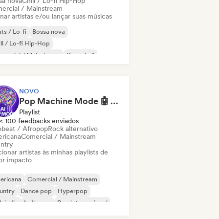
sa nova
Chill / Lo-fi Hip-Hop
ercial / Mainstream
nar artistas e/ou lançar suas músicas
ts / Lo-fi
Bossa nova
ll / Lo-fi Hip-Hop
mercial / Mainstream
Dancehall
nce pop
Hip-hop
Pop soul
NOVO
Pop Machine Mode 🤖 AI Music, Indie Pop & Dream Pop
Playlist
< 100 feedbacks enviados
obeat / Afropop
Rock alternativo
ricana
Comercial / Mainstream
ntry
ionar artistas às minhas playlists de
or impacto
ericana
Comercial / Mainstream
untry
Dance pop
Hyperpop
k indie
Indie pop
Pop internacional