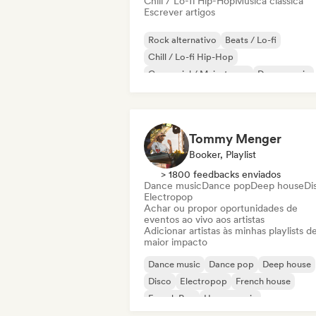
Chill / Lo-fi Hip-Hop
Música clássica
Escrever artigos
Rock alternativo
Beats / Lo-fi
Chill / Lo-fi Hip-Hop
Comercial / Mainstream
Dance music
Disco
Dream pop
House music
Tommy Menger
Booker, Playlist
> 1800 feedbacks enviados
Dance music
Dance pop
Deep house
Di
Electropop
Achar ou propor oportunidades de
eventos ao vivo aos artistas
Adicionar artistas às minhas playlists d
maior impacto
Dance music
Dance pop
Deep house
Disco
Electropop
French house
French Pop
House music