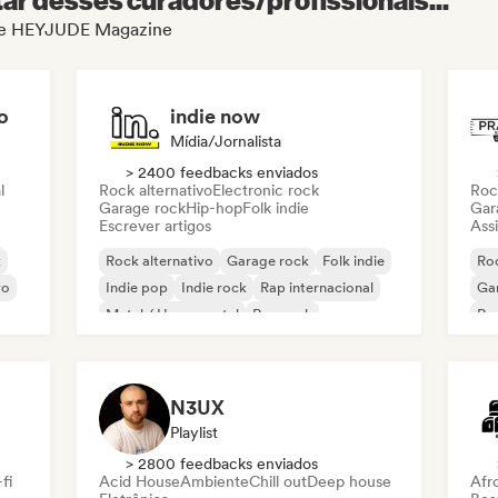
l de HEYJUDE Magazine
o
indie now
Mídia/Jornalista
> 2400 feedbacks enviados
l
Rock alternativo
Electronic rock
Roc
Garage rock
Hip-hop
Folk indie
Gar
Escrever artigos
Assi
k
Rock alternativo
Garage rock
Folk indie
Roc
vo
Indie pop
Indie rock
Rap internacional
Ga
Metal / Heavy metal
Pop rock
Re
N3UX
Playlist
> 2800 feedbacks enviados
fi
Acid House
Ambiente
Chill out
Deep house
Afr