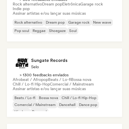
Rock alternativo
Dream pop
Eletrônica
Garage rock
Indie pop
Assinar artistas e/ou lançar suas músicas
Rock alternativo
Dream pop
Garage rock
New wave
Pop soul
Reggae
Shoegaze
Soul
Sungate Records
Selo
> 1300 feedbacks enviados
Afrobeat / Afropop
Beats / Lo-fi
Bossa nova
Chill / Lo-fi Hip-Hop
Comercial / Mainstream
Assinar artistas e/ou lançar suas músicas
Beats / Lo-fi
Bossa nova
Chill / Lo-fi Hip-Hop
Comercial / Mainstream
Dancehall
Dance pop
Hip-hop
Pop soul