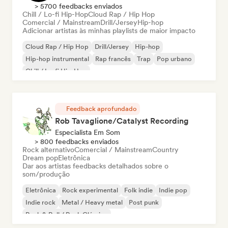
> 5700 feedbacks enviados
Chill / Lo-fi Hip-Hop
Cloud Rap / Hip Hop
Comercial / Mainstream
Drill/Jersey
Hip-hop
Adicionar artistas às minhas playlists de maior impacto
Cloud Rap / Hip Hop
Drill/Jersey
Hip-hop
Hip-hop instrumental
Rap francês
Trap
Pop urbano
Chill / Lo-fi Hip-Hop
Feedback aprofundado
Rob Tavaglione/Catalyst Recording
Especialista Em Som
> 800 feedbacks enviados
Rock alternativo
Comercial / Mainstream
Country
Dream pop
Eletrônica
Dar aos artistas feedbacks detalhados sobre o
som/produção
Eletrônica
Rock experimental
Folk indie
Indie pop
Indie rock
Metal / Heavy metal
Post punk
Rock & Roll / Rock Clássico