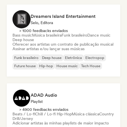
Dreamers Island Entertainment
Selo, Editora
> 1000 feedbacks enviados
Bass music
Música brasileira
Funk brasileiro
Dance music
Deep house
Oferecer aos artistas um contrato de publicação musical
Assinar artistas e/ou lançar suas músicas
Funk brasileiro
Deep house
Eletrônica
Electropop
Future house
Hip-hop
House music
Tech House
ADAD Audio
Playlist
> 4900 feedbacks enviados
Beats / Lo-fi
Chill / Lo-fi Hip-Hop
Música clássica
Country
Drill/Jersey
Adicionar artistas às minhas playlists de maior impacto