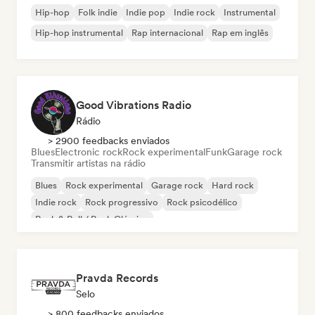
Hip-hop
Folk indie
Indie pop
Indie rock
Instrumental
Hip-hop instrumental
Rap internacional
Rap em inglês
Good Vibrations Radio
Rádio
> 2900 feedbacks enviados
Blues
Electronic rock
Rock experimental
Funk
Garage rock
Transmitir artistas na rádio
Blues
Rock experimental
Garage rock
Hard rock
Indie rock
Rock progressivo
Rock psicodélico
Rock & Roll / Rock Clássico
Pravda Records
Selo
> 800 feedbacks enviados