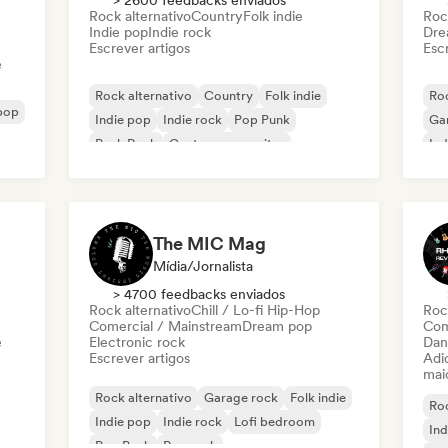
> 2600 feedbacks enviados
Rock alternativo
Country
Folk indie
Roc
Indie pop
Indie rock
Dre
Escrever artigos
Escr
e
Rock alternativo
Country
Folk indie
Roc
 pop
Indie pop
Indie rock
Pop Punk
Ga
Punk Rock
Cantor-compositor
Ind
The MIC Mag
Mídia/Jornalista
> 4700 feedbacks enviados
Rock alternativo
Chill / Lo-fi Hip-Hop
Roc
Comercial / Mainstream
Dream pop
Com
e
Electronic rock
Dan
Escrever artigos
Adic
mai
Rock alternativo
Garage rock
Folk indie
Roc
Indie pop
Indie rock
Lofi bedroom
Ind
Pop Punk
Pop rock