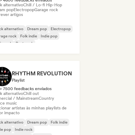
> 4600 feedbacks enviados
k alternativo
Chill / Lo-fi Hip-Hop
am pop
Electropop
Garage rock
ever artigos
k alternativo
Dream pop
Electropop
rage rock
Folk indie
Indie pop
ie rock
Post punk
RHYTHM REVOLUTION
Playlist
> 7500 feedbacks enviados
k alternativo
Chill out
ercial / Mainstream
Country
ce music
ionar artistas às minhas playlists de
or impacto
k alternativo
Dream pop
Folk indie
ie pop
Indie rock