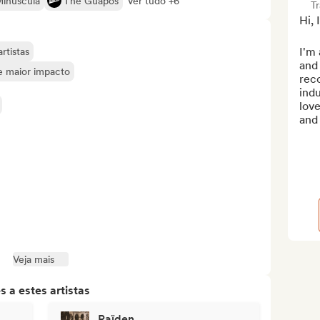
Minúscula
The Guapos
Ver tudo +6
T
Hi, 
I'm 
rtistas
and 
de maior impacto
rec
indu
love
and 
Veja mais
 a estes artistas
Raïden