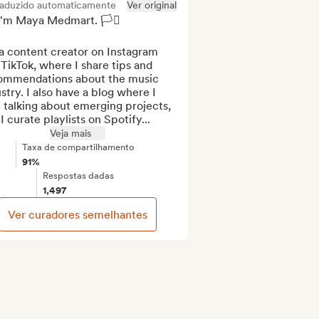
raduzido automaticamente
Ver original
I'm Maya Medmart. 🏳️‍⚧️

a content creator on Instagram 
TikTok, where I share tips and 
ommendations about the music 
stry. I also have a blog where I 
 talking about emerging projects, 
I curate playlists on Spotify...
Veja mais
Taxa de compartilhamento
91%
Respostas dadas
1,497
Ver curadores semelhantes