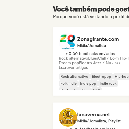
Você também pode gosta
Porque você está visitando o perfi
Zonagirante.com
Mídia/Jornalista
> 3100 feedbacks enviados
Rock alternativo
Blues
Chill / Lo-fi Hip
Dream pop
Electro Jazz / Nu Jazz
Escrever artigos
Rock alternativo
Electropop
Hip-hop
Folk indie
Indie pop
Indie rock
Rock psicodélico
R&B
lacaverna.net
Mídia/Jornalista, Playlist