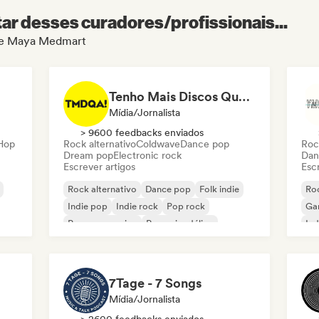
r desses curadores/profissionais...
l de Maya Medmart
Tenho Mais Discos Que Amigos!
Mídia/Jornalista
> 9600 feedbacks enviados
-Hop
Rock alternativo
Coldwave
Dance pop
Roc
Dream pop
Electronic rock
Dan
Escrever artigos
Escr
Rock alternativo
Dance pop
Folk indie
Roc
Indie pop
Indie rock
Pop rock
Ga
Pop progressivo
Pop psicodélico
Ind
7Tage - 7 Songs
Mídia/Jornalista