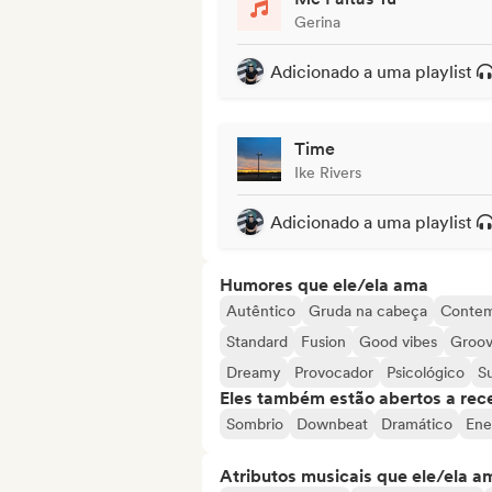
Gerina
Adicionado a uma playlist
Time
Ike Rivers
Adicionado a uma playlist
Humores que ele/ela ama
Autêntico
Gruda na cabeça
Conte
Standard
Fusion
Good vibes
Groo
Dreamy
Provocador
Psicológico
S
Eles também estão abertos a rec
Sombrio
Downbeat
Dramático
Ene
Atributos musicais que ele/ela a