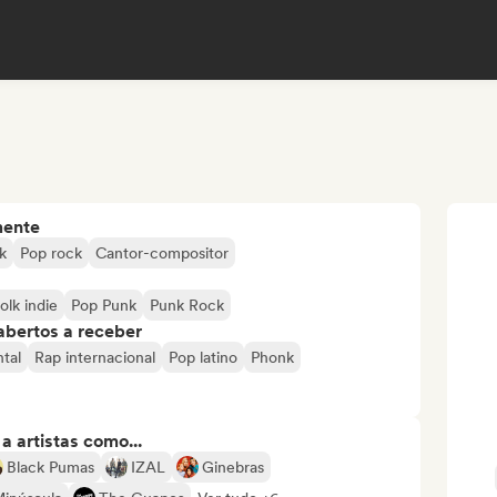
mente
k
Pop rock
Cantor-compositor
olk indie
Pop Punk
Punk Rock
abertos a receber
tal
Rap internacional
Pop latino
Phonk
 artistas como...
Black Pumas
IZAL
Ginebras