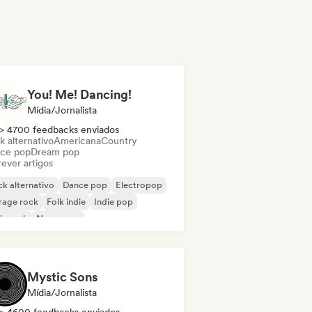
You! Me! Dancing!
Mídia/Jornalista
> 4700 feedbacks enviados
k alternativo
Americana
Country
ce pop
Dream pop
ever artigos
k alternativo
Dance pop
Electropop
rage rock
Folk indie
Indie pop
ie rock
New wave
Mystic Sons
Mídia/Jornalista