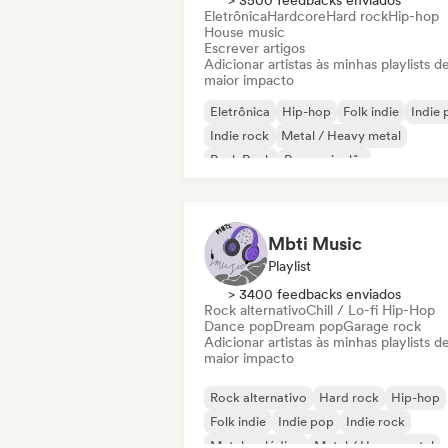
> 3500 feedbacks enviados
Eletrônica
Hardcore
Hard rock
Hip-hop
House music
Escrever artigos
Adicionar artistas às minhas playlists d
maior impacto
Eletrônica
Hip-hop
Folk indie
Indie
Indie rock
Metal / Heavy metal
Punk Rock
Rap em inglês
Mbti Music
Playlist
> 3400 feedbacks enviados
Rock alternativo
Chill / Lo-fi Hip-Hop
Dance pop
Dream pop
Garage rock
Adicionar artistas às minhas playlists d
maior impacto
Rock alternativo
Hard rock
Hip-hop
Folk indie
Indie pop
Indie rock
Metal melódico
Metal / Heavy metal