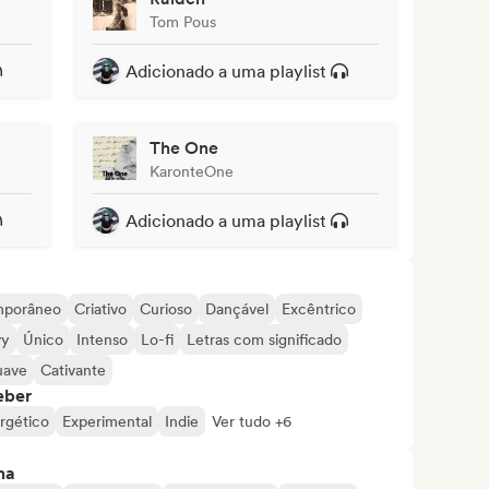
Tom Pous
Adicionado a uma playlist
The One
KaronteOne
Adicionado a uma playlist
mporâneo
Criativo
Curioso
Dançável
Excêntrico
vy
Único
Intenso
Lo-fi
Letras com significado
uave
Cativante
eber
rgético
Experimental
Indie
Ver tudo +6
ma