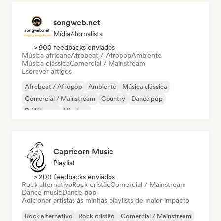
songweb.net
Mídia/Jornalista
> 900 feedbacks enviados
Música africana
Afrobeat / Afropop
Ambiente
Música clássica
Comercial / Mainstream
Escrever artigos
Afrobeat / Afropop
Ambiente
Música clássica
Comercial / Mainstream
Country
Dance pop
Drill/Jersey
Hip-hop
Capricorn Music
Playlist
> 200 feedbacks enviados
Rock alternativo
Rock cristão
Comercial / Mainstream
Dance music
Dance pop
Adicionar artistas às minhas playlists de maior impacto
Rock alternativo
Rock cristão
Comercial / Mainstream