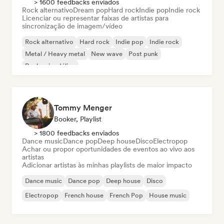
> 1600 feedbacks enviados
Rock alternativo
Dream pop
Hard rock
Indie pop
Indie rock
Licenciar ou representar faixas de artistas para
sincronização de imagem/vídeo
Rock alternativo
Hard rock
Indie pop
Indie rock
Metal / Heavy metal
New wave
Post punk
Rock psicodélico
Tommy Menger
Booker, Playlist
> 1800 feedbacks enviados
Dance music
Dance pop
Deep house
Disco
Electropop
Achar ou propor oportunidades de eventos ao vivo aos
artistas
Adicionar artistas às minhas playlists de maior impacto
Dance music
Dance pop
Deep house
Disco
Electropop
French house
French Pop
House music