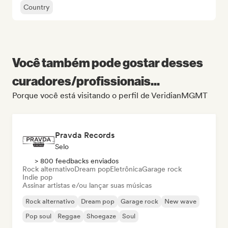
Country
Você também pode gostar desses
curadores/profissionais...
Porque você está visitando o perfil de VeridianMGMT
Pravda Records
Selo
> 800 feedbacks enviados
Rock alternativo
Dream pop
Eletrônica
Garage rock
Indie pop
Assinar artistas e/ou lançar suas músicas
Rock alternativo
Dream pop
Garage rock
New wave
Pop soul
Reggae
Shoegaze
Soul