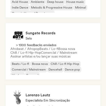
Acid House
Ambiente
Deep house
House music
Indie Dance
Melodic & Progressive House
Minimal
Organic House / Downtempo
Sungate Records
Selo
> 1300 feedbacks enviados
Afrobeat / Afropop
Beats / Lo-fi
Bossa nova
Chill / Lo-fi Hip-Hop
Comercial / Mainstream
Assinar artistas e/ou lançar suas músicas
Beats / Lo-fi
Bossa nova
Chill / Lo-fi Hip-Hop
Comercial / Mainstream
Dancehall
Dance pop
Hip-hop
Pop soul
Lorenzo Lautz
Especialista Em Sincronização