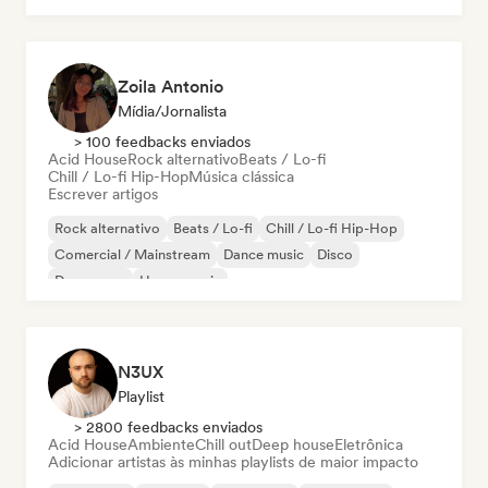
Zoila Antonio
Mídia/Jornalista
> 100 feedbacks enviados
Acid House
Rock alternativo
Beats / Lo-fi
Chill / Lo-fi Hip-Hop
Música clássica
Escrever artigos
Rock alternativo
Beats / Lo-fi
Chill / Lo-fi Hip-Hop
Comercial / Mainstream
Dance music
Disco
Dream pop
House music
N3UX
Playlist
> 2800 feedbacks enviados
Acid House
Ambiente
Chill out
Deep house
Eletrônica
Adicionar artistas às minhas playlists de maior impacto