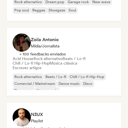
Rock alternativo
Dream pop
Garage rock
New wave
Pop soul
Reggae
Shoegaze
Soul
Zoila Antonio
Mídia/Jornalista
> 100 feedbacks enviados
Acid House
Rock alternativo
Beats / Lo-fi
Chill / Lo-fi Hip-Hop
Música clássica
Escrever artigos
Rock alternativo
Beats / Lo-fi
Chill / Lo-fi Hip-Hop
Comercial / Mainstream
Dance music
Disco
Dream pop
House music
N3UX
Playlist