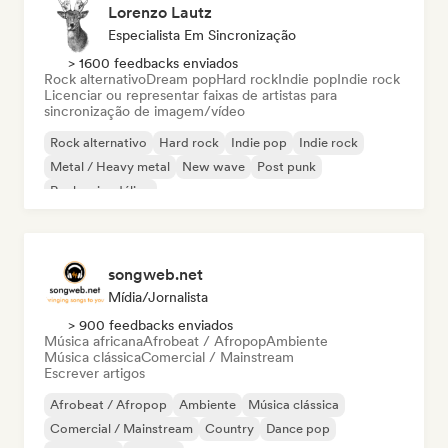
Lorenzo Lautz
Especialista Em Sincronização
> 1600 feedbacks enviados
Rock alternativo
Dream pop
Hard rock
Indie pop
Indie rock
Licenciar ou representar faixas de artistas para
sincronização de imagem/vídeo
Rock alternativo
Hard rock
Indie pop
Indie rock
Metal / Heavy metal
New wave
Post punk
Rock psicodélico
songweb.net
Mídia/Jornalista
> 900 feedbacks enviados
Música africana
Afrobeat / Afropop
Ambiente
Música clássica
Comercial / Mainstream
Escrever artigos
Afrobeat / Afropop
Ambiente
Música clássica
Comercial / Mainstream
Country
Dance pop