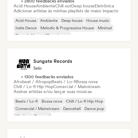
> 2800 feedbacks enviados
Acid House
Ambiente
Chill out
Deep house
Eletrônica
Adicionar artistas às minhas playlists de maior impacto
Acid House
Ambiente
Deep house
House music
Indie Dance
Melodic & Progressive House
Minimal
Organic House / Downtempo
Sungate Records
Selo
> 1300 feedbacks enviados
Afrobeat / Afropop
Beats / Lo-fi
Bossa nova
Chill / Lo-fi Hip-Hop
Comercial / Mainstream
Assinar artistas e/ou lançar suas músicas
Beats / Lo-fi
Bossa nova
Chill / Lo-fi Hip-Hop
Comercial / Mainstream
Dancehall
Dance pop
Hip-hop
Pop soul