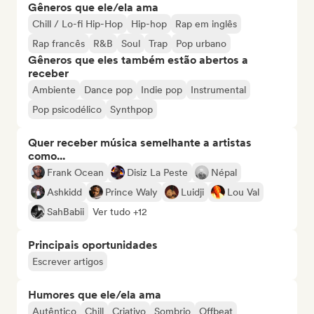
Gêneros que ele/ela ama
Chill / Lo-fi Hip-Hop
Hip-hop
Rap em inglês
Rap francês
R&B
Soul
Trap
Pop urbano
Gêneros que eles também estão abertos a
receber
Ambiente
Dance pop
Indie pop
Instrumental
Pop psicodélico
Synthpop
Quer receber música semelhante a artistas
como...
Frank Ocean
Disiz La Peste
Népal
Ashkidd
Prince Waly
Luidji
Lou Val
SahBabii
Ver tudo +12
Principais oportunidades
Escrever artigos
Humores que ele/ela ama
Autêntico
Chill
Criativo
Sombrio
Offbeat