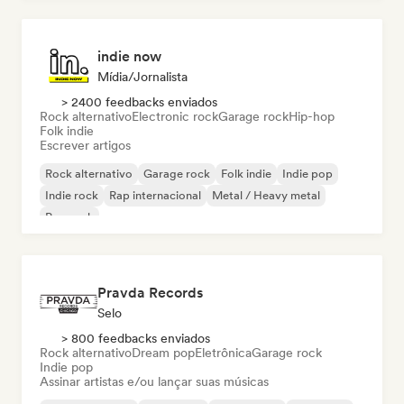
indie now
Mídia/Jornalista
> 2400 feedbacks enviados
Rock alternativo
Electronic rock
Garage rock
Hip-hop
Folk indie
Escrever artigos
Rock alternativo
Garage rock
Folk indie
Indie pop
Indie rock
Rap internacional
Metal / Heavy metal
Pop rock
Pravda Records
Selo
> 800 feedbacks enviados
Rock alternativo
Dream pop
Eletrônica
Garage rock
Indie pop
Assinar artistas e/ou lançar suas músicas