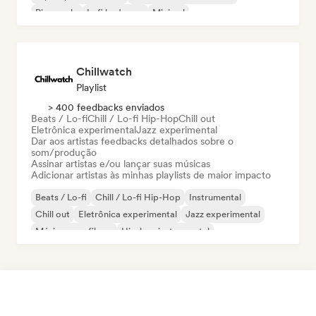
Piano solo
Lofi bedroom
Minimal
Chillwatch
Playlist
> 400 feedbacks enviados
Beats / Lo-fi
Chill / Lo-fi Hip-Hop
Chill out
Eletrônica experimental
Jazz experimental
Dar aos artistas feedbacks detalhados sobre o
som/produção
Assinar artistas e/ou lançar suas músicas
Adicionar artistas às minhas playlists de maior impacto
Beats / Lo-fi
Chill / Lo-fi Hip-Hop
Instrumental
Chill out
Eletrônica experimental
Jazz experimental
Música para filmes
Hip-hop instrumental