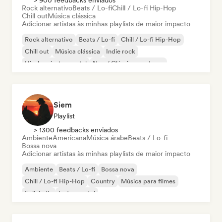
> 900 feedbacks enviados
Rock alternativo
Beats / Lo-fi
Chill / Lo-fi Hip-Hop
Chill out
Música clássica
Adicionar artistas às minhas playlists de maior impacto
Rock alternativo
Beats / Lo-fi
Chill / Lo-fi Hip-Hop
Chill out
Música clássica
Indie rock
Hip-hop instrumental
Neo / Clássico moderno
Siem
Playlist
> 1300 feedbacks enviados
Ambiente
Americana
Música árabe
Beats / Lo-fi
Bossa nova
Adicionar artistas às minhas playlists de maior impacto
Ambiente
Beats / Lo-fi
Bossa nova
Chill / Lo-fi Hip-Hop
Country
Música para filmes
Folk indie
Instrumental