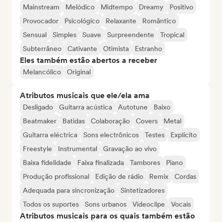
Mainstream
Melódico
Midtempo
Dreamy
Positivo
Provocador
Psicológico
Relaxante
Romântico
Sensual
Simples
Suave
Surpreendente
Tropical
Subterrâneo
Cativante
Otimista
Estranho
Eles também estão abertos a receber
Melancólico
Original
Atributos musicais que ele/ela ama
Desligado
Guitarra acústica
Autotune
Baixo
Beatmaker
Batidas
Colaboração
Covers
Metal
Guitarra eléctrica
Sons electrônicos
Testes
Explícito
Freestyle
Instrumental
Gravação ao vivo
Baixa fidelidade
Faixa finalizada
Tambores
Piano
Produção profissional
Edição de rádio
Remix
Cordas
Adequada para sincronização
Sintetizadores
Todos os suportes
Sons urbanos
Videoclipe
Vocais
Atributos musicais para os quais também estão