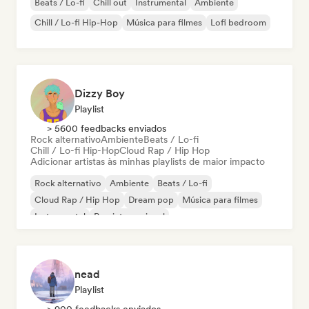
Beats / Lo-fi
Chill out
Instrumental
Ambiente
Chill / Lo-fi Hip-Hop
Música para filmes
Lofi bedroom
Dizzy Boy
Playlist
> 5600 feedbacks enviados
Rock alternativo
Ambiente
Beats / Lo-fi
Chill / Lo-fi Hip-Hop
Cloud Rap / Hip Hop
Adicionar artistas às minhas playlists de maior impacto
Rock alternativo
Ambiente
Beats / Lo-fi
Cloud Rap / Hip Hop
Dream pop
Música para filmes
Instrumental
Pop internacional
nead
Playlist