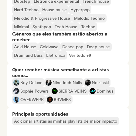
Dubstep
Eletrônica experimental
French house
Hard Techno
House music
Hyperpop
Melodic & Progressive House
Melodic Techno
Minimal
Synthpop
Tech House
Techno
Gêneros que eles também estão abertos a
receber
Acid House
Coldwave
Dance pop
Deep house
Drum and Bass
Eletrônica
Ver tudo +9
Quer receber música semelhante a artistas
como...
Boy Deluxe
Nine Inch Nails
Noizinski
Sophie Powers
SIERRA VEINS
Dominus
OVERWERK
BRVMES
Principais oportunidades
Adicionar artistas às minhas playlists de maior impacto