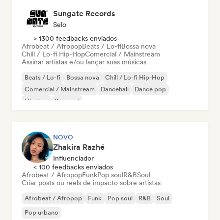
Sungate Records
Selo
> 1300 feedbacks enviados
Afrobeat / Afropop
Beats / Lo-fi
Bossa nova
Chill / Lo-fi Hip-Hop
Comercial / Mainstream
Assinar artistas e/ou lançar suas músicas
Beats / Lo-fi
Bossa nova
Chill / Lo-fi Hip-Hop
Comercial / Mainstream
Dancehall
Dance pop
Hip-hop
Pop soul
NOVO
Zhakira Razhé
Influenciador
< 100 feedbacks enviados
Afrobeat / Afropop
Funk
Pop soul
R&B
Soul
Criar posts ou reels de impacto sobre artistas
Afrobeat / Afropop
Funk
Pop soul
R&B
Soul
Pop urbano