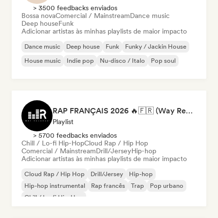
> 3500 feedbacks enviados
Bossa nova
Comercial / Mainstream
Dance music
Deep house
Funk
Adicionar artistas às minhas playlists de maior impacto
Dance music
Deep house
Funk
Funky / Jackin House
House music
Indie pop
Nu-disco / Italo
Pop soul
RAP FRANÇAIS 2026 🔥🇫🇷 (Way Records)
Playlist
> 5700 feedbacks enviados
Chill / Lo-fi Hip-Hop
Cloud Rap / Hip Hop
Comercial / Mainstream
Drill/Jersey
Hip-hop
Adicionar artistas às minhas playlists de maior impacto
Cloud Rap / Hip Hop
Drill/Jersey
Hip-hop
Hip-hop instrumental
Rap francês
Trap
Pop urbano
Chill / Lo-fi Hip-Hop