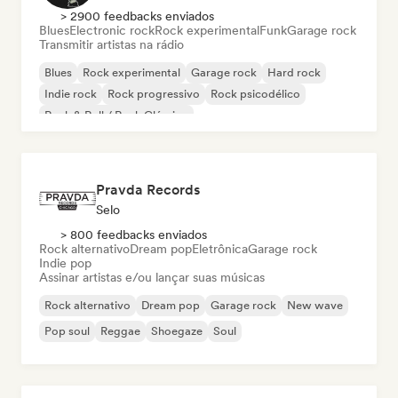
> 2900 feedbacks enviados
Blues
Electronic rock
Rock experimental
Funk
Garage rock
Transmitir artistas na rádio
Blues
Rock experimental
Garage rock
Hard rock
Indie rock
Rock progressivo
Rock psicodélico
Rock & Roll / Rock Clássico
Pravda Records
Selo
> 800 feedbacks enviados
Rock alternativo
Dream pop
Eletrônica
Garage rock
Indie pop
Assinar artistas e/ou lançar suas músicas
Rock alternativo
Dream pop
Garage rock
New wave
Pop soul
Reggae
Shoegaze
Soul