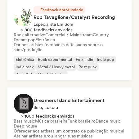
Feedback aprofundado
Rob Tavaglione/Catalyst Recording
Especialista Em Som
> 800 feedbacks enviados
Rock alternativo
Comercial / Mainstream
Country
Dream pop
Eletrônica
Dar aos artistas feedbacks detalhados sobre o
som/produção
Eletrônica
Rock experimental
Folk indie
Indie pop
Indie rock
Metal / Heavy metal
Post punk
Rock & Roll / Rock Clássico
Dreamers Island Entertainment
Selo, Editora
> 1000 feedbacks enviados
Bass music
Música brasileira
Funk brasileiro
Dance music
Deep house
Oferecer aos artistas um contrato de publicação musical
Assinar artistas e/ou lançar suas músicas