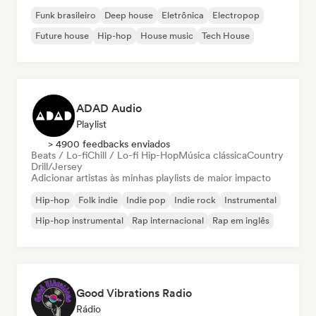
Funk brasileiro
Deep house
Eletrônica
Electropop
Future house
Hip-hop
House music
Tech House
ADAD Audio
Playlist
> 4900 feedbacks enviados
Beats / Lo-fi
Chill / Lo-fi Hip-Hop
Música clássica
Country
Drill/Jersey
Adicionar artistas às minhas playlists de maior impacto
Hip-hop
Folk indie
Indie pop
Indie rock
Instrumental
Hip-hop instrumental
Rap internacional
Rap em inglês
Good Vibrations Radio
Rádio