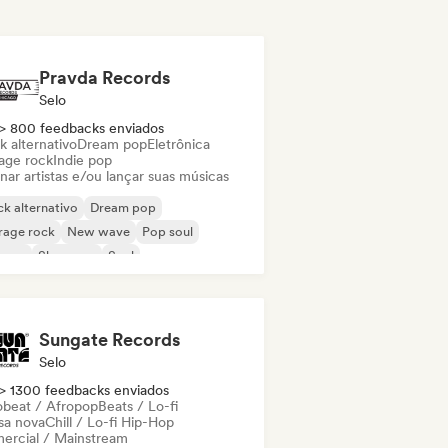
Pravda Records
Selo
> 800 feedbacks enviados
k alternativo
Dream pop
Eletrônica
age rock
Indie pop
nar artistas e/ou lançar suas músicas
k alternativo
Dream pop
rage rock
New wave
Pop soul
ggae
Shoegaze
Soul
Sungate Records
Selo
> 1300 feedbacks enviados
obeat / Afropop
Beats / Lo-fi
sa nova
Chill / Lo-fi Hip-Hop
ercial / Mainstream