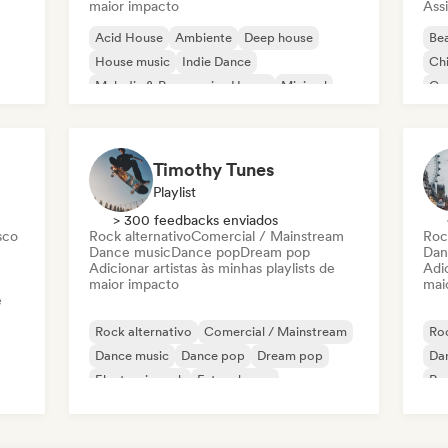
maior impacto
Assi
Acid House
Ambiente
Deep house
Bea
House music
Indie Dance
Chi
Melodic & Progressive House
Minimal
Co
Organic House / Downtempo
Da
Timothy Tunes
Playlist
> 300 feedbacks enviados
sco
Rock alternativo
Comercial / Mainstream
Roc
Dance music
Dance pop
Dream pop
Dan
Adicionar artistas às minhas playlists de
Adic
maior impacto
mai
e
Rock alternativo
Comercial / Mainstream
Roc
Dance music
Dance pop
Dream pop
Da
Electronic rock
Future house
Rap
Garage rock
Po