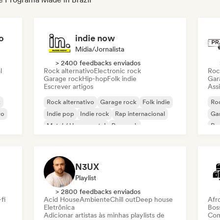
o
indie now
Mídia/Jornalista
> 2400 feedbacks enviados
l
Rock alternativo
Electronic rock
Roc
Garage rock
Hip-hop
Folk indie
Gar
Escrever artigos
Assi
k
Rock alternativo
Garage rock
Folk indie
Roc
vo
Indie pop
Indie rock
Rap internacional
Ga
Metal / Heavy metal
Pop rock
Re
N3UX
Playlist
> 2800 feedbacks enviados
fi
Acid House
Ambiente
Chill out
Deep house
Afr
Eletrônica
Bos
Adicionar artistas às minhas playlists de
Com