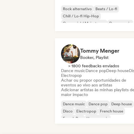
Rock alternativo
Beats / Lo-fi
Chill / Lo-fi Hip-Hop
Comercial / Mainstream
Dance music
Disco
Dream pop
House music
Tommy Menger
Booker, Playlist
> 1800 feedbacks enviados
Dance music
Dance pop
Deep house
Di
Electropop
Achar ou propor oportunidades de
eventos ao vivo aos artistas
Adicionar artistas às minhas playlists d
maior impacto
Dance music
Dance pop
Deep house
Disco
Electropop
French house
French Pop
House music