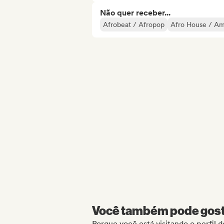
Não quer receber...
Afrobeat / Afropop
Afro House / A
Você também pode gosta
Porque você está visitando o perfil 