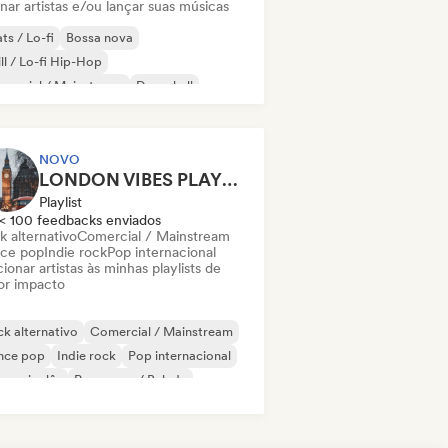
nar artistas e/ou lançar suas músicas
ts / Lo-fi
Bossa nova
ll / Lo-fi Hip-Hop
mercial / Mainstream
Dancehall
nce pop
Hip-hop
Pop soul
NOVO
LONDON VIBES PLAYLIST
Playlist
< 100 feedbacks enviados
k alternativo
Comercial / Mainstream
ce pop
Indie rock
Pop internacional
ionar artistas às minhas playlists de
or impacto
k alternativo
Comercial / Mainstream
nce pop
Indie rock
Pop internacional
 em inglês
Pop suave / Balada
p urbano