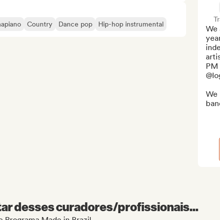
T
mapiano
Country
Dance pop
Hip-hop instrumental
We a
year
inde
arti
PM (
@lo
We 
band
r desses curadores/profissionais...
de Programa Made in Brazil