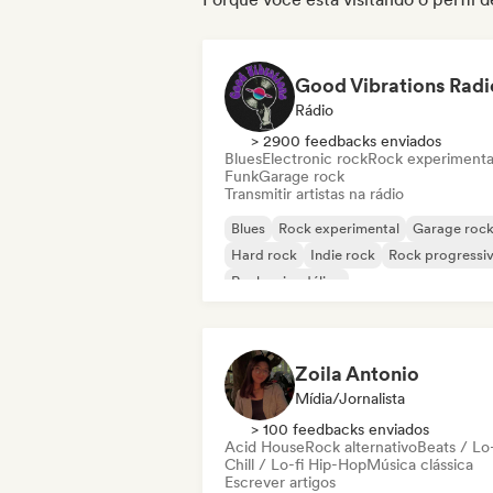
Good Vibrations Radi
Rádio
> 2900 feedbacks enviados
Blues
Electronic rock
Rock experimenta
Funk
Garage rock
Transmitir artistas na rádio
Blues
Rock experimental
Garage roc
Hard rock
Indie rock
Rock progressi
Rock psicodélico
Rock & Roll / Rock Clássico
Zoila Antonio
Mídia/Jornalista
> 100 feedbacks enviados
Acid House
Rock alternativo
Beats / Lo-
Chill / Lo-fi Hip-Hop
Música clássica
Escrever artigos