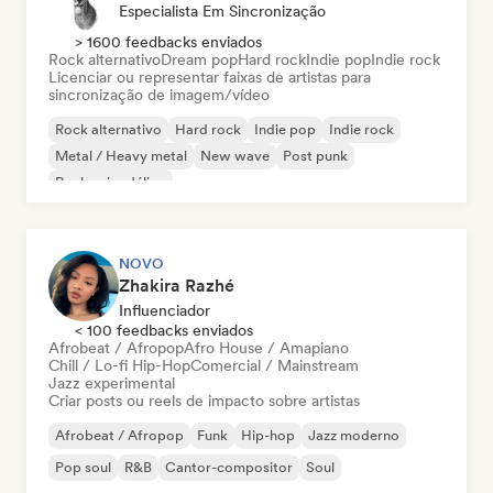
Especialista Em Sincronização
> 1600 feedbacks enviados
Rock alternativo
Dream pop
Hard rock
Indie pop
Indie rock
Licenciar ou representar faixas de artistas para
sincronização de imagem/vídeo
Rock alternativo
Hard rock
Indie pop
Indie rock
Metal / Heavy metal
New wave
Post punk
Rock psicodélico
NOVO
Zhakira Razhé
Influenciador
< 100 feedbacks enviados
Afrobeat / Afropop
Afro House / Amapiano
Chill / Lo-fi Hip-Hop
Comercial / Mainstream
Jazz experimental
Criar posts ou reels de impacto sobre artistas
Afrobeat / Afropop
Funk
Hip-hop
Jazz moderno
Pop soul
R&B
Cantor-compositor
Soul