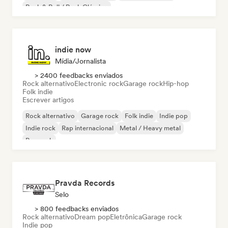
Rock & Roll / Rock Clássico
indie now
Mídia/Jornalista
> 2400 feedbacks enviados
Rock alternativo
Electronic rock
Garage rock
Hip-hop
Folk indie
Escrever artigos
Rock alternativo
Garage rock
Folk indie
Indie pop
Indie rock
Rap internacional
Metal / Heavy metal
Pop rock
Pravda Records
Selo
> 800 feedbacks enviados
Rock alternativo
Dream pop
Eletrônica
Garage rock
Indie pop