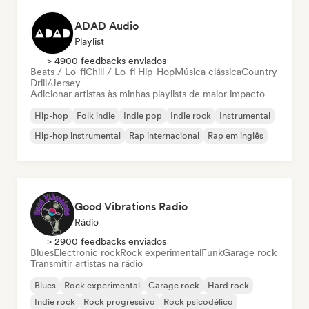
ADAD Audio
Playlist
> 4900 feedbacks enviados
Beats / Lo-fi
Chill / Lo-fi Hip-Hop
Música clássica
Country
Drill/Jersey
Adicionar artistas às minhas playlists de maior impacto
Hip-hop
Folk indie
Indie pop
Indie rock
Instrumental
Hip-hop instrumental
Rap internacional
Rap em inglês
Good Vibrations Radio
Rádio
> 2900 feedbacks enviados
Blues
Electronic rock
Rock experimental
Funk
Garage rock
Transmitir artistas na rádio
Blues
Rock experimental
Garage rock
Hard rock
Indie rock
Rock progressivo
Rock psicodélico