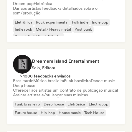
Dream pop
Eletrônica
Dar aos artistas feedbacks detalhados sobre o
som/produção
Eletrônica
Rock experimental
Folk indie
Indie pop
Indie rock
Metal / Heavy metal
Post punk
Rock & Roll / Rock Clássico
Dreamers Island Entertainment
Selo, Editora
> 1000 feedbacks enviados
Bass music
Música brasileira
Funk brasileiro
Dance music
Deep house
Oferecer aos artistas um contrato de publicação musical
Assinar artistas e/ou lançar suas músicas
Funk brasileiro
Deep house
Eletrônica
Electropop
Future house
Hip-hop
House music
Tech House