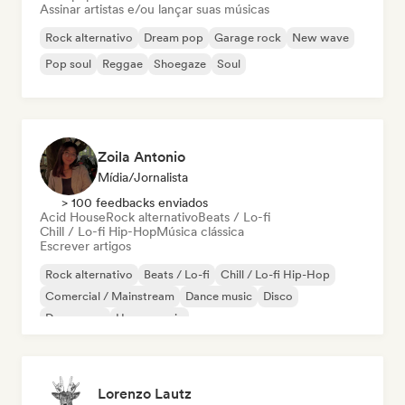
Assinar artistas e/ou lançar suas músicas
Rock alternativo
Dream pop
Garage rock
New wave
Pop soul
Reggae
Shoegaze
Soul
Zoila Antonio
Mídia/Jornalista
> 100 feedbacks enviados
Acid House
Rock alternativo
Beats / Lo-fi
Chill / Lo-fi Hip-Hop
Música clássica
Escrever artigos
Rock alternativo
Beats / Lo-fi
Chill / Lo-fi Hip-Hop
Comercial / Mainstream
Dance music
Disco
Dream pop
House music
Lorenzo Lautz