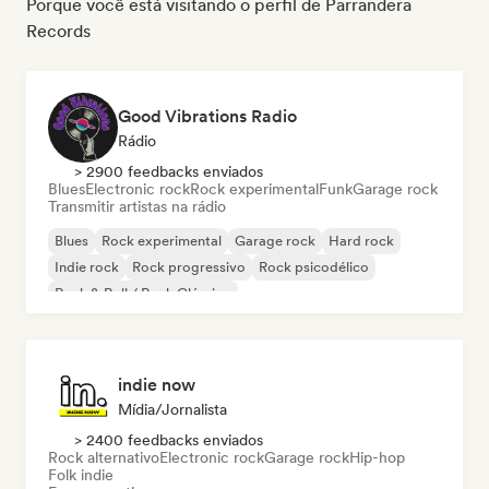
Porque você está visitando o perfil de Parrandera
Records
Good Vibrations Radio
Rádio
> 2900 feedbacks enviados
Blues
Electronic rock
Rock experimental
Funk
Garage rock
Transmitir artistas na rádio
Blues
Rock experimental
Garage rock
Hard rock
Indie rock
Rock progressivo
Rock psicodélico
Rock & Roll / Rock Clássico
indie now
Mídia/Jornalista
> 2400 feedbacks enviados
Rock alternativo
Electronic rock
Garage rock
Hip-hop
Folk indie