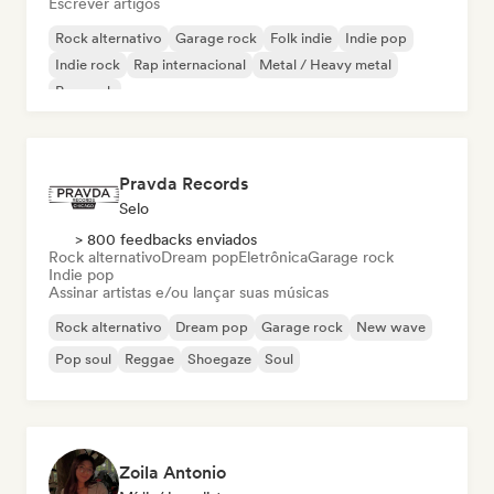
Escrever artigos
Rock alternativo
Garage rock
Folk indie
Indie pop
Indie rock
Rap internacional
Metal / Heavy metal
Pop rock
Pravda Records
Selo
> 800 feedbacks enviados
Rock alternativo
Dream pop
Eletrônica
Garage rock
Indie pop
Assinar artistas e/ou lançar suas músicas
Rock alternativo
Dream pop
Garage rock
New wave
Pop soul
Reggae
Shoegaze
Soul
Zoila Antonio