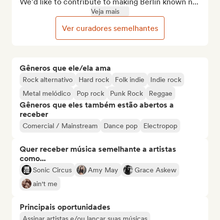
We'd like to contribute to making Berlin known n...
Veja mais
Ver curadores semelhantes
Gêneros que ele/ela ama
Rock alternativo
Hard rock
Folk indie
Indie rock
Metal melódico
Pop rock
Punk Rock
Reggae
Gêneros que eles também estão abertos a
receber
Comercial / Mainstream
Dance pop
Electropop
Quer receber música semelhante a artistas
como...
Sonic Circus
Amy May
Grace Askew
ain't me
Principais oportunidades
Assinar artistas e/ou lançar suas músicas