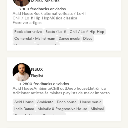
Mídia/Jornalista
> 100 feedbacks enviados
Acid House
Rock alternativo
Beats / Lo-fi
Chill / Lo-fi Hip-Hop
Música clássica
Escrever artigos
Rock alternativo
Beats / Lo-fi
Chill / Lo-fi Hip-Hop
Comercial / Mainstream
Dance music
Disco
Dream pop
House music
N3UX
Playlist
> 2800 feedbacks enviados
Acid House
Ambiente
Chill out
Deep house
Eletrônica
Adicionar artistas às minhas playlists de maior impacto
Acid House
Ambiente
Deep house
House music
Indie Dance
Melodic & Progressive House
Minimal
Organic House / Downtempo