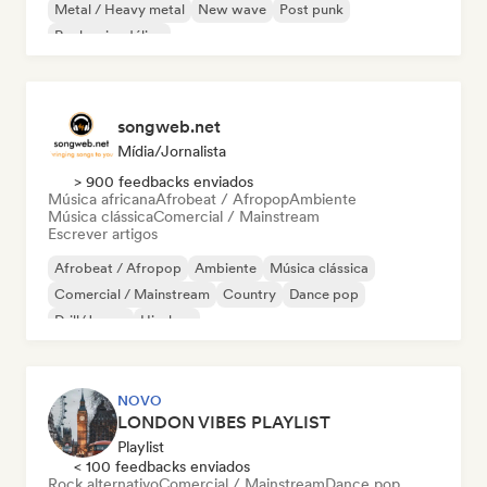
Metal / Heavy metal
New wave
Post punk
Rock psicodélico
songweb.net
Mídia/Jornalista
> 900 feedbacks enviados
Música africana
Afrobeat / Afropop
Ambiente
Música clássica
Comercial / Mainstream
Escrever artigos
Afrobeat / Afropop
Ambiente
Música clássica
Comercial / Mainstream
Country
Dance pop
Drill/Jersey
Hip-hop
NOVO
LONDON VIBES PLAYLIST
Playlist
< 100 feedbacks enviados
Rock alternativo
Comercial / Mainstream
Dance pop