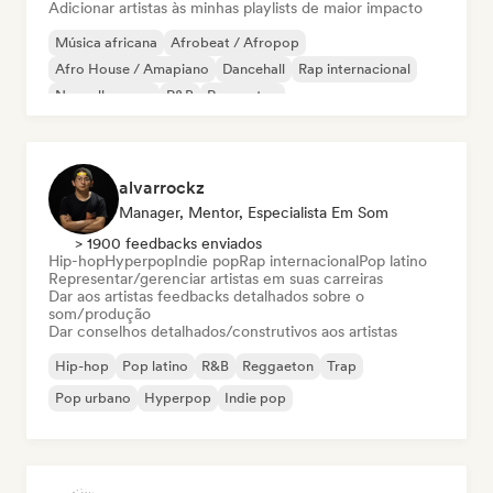
Adicionar artistas às minhas playlists de maior impacto
Música africana
Afrobeat / Afropop
Afro House / Amapiano
Dancehall
Rap internacional
Nouvelle scene
R&B
Reggaeton
alvarrockz
Manager, Mentor, Especialista Em Som
> 1900 feedbacks enviados
Hip-hop
Hyperpop
Indie pop
Rap internacional
Pop latino
Representar/gerenciar artistas em suas carreiras
Dar aos artistas feedbacks detalhados sobre o
som/produção
Dar conselhos detalhados/construtivos aos artistas
Hip-hop
Pop latino
R&B
Reggaeton
Trap
Pop urbano
Hyperpop
Indie pop