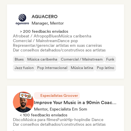
AGUACERO
Manager, Mentor
> 200 feedbacks enviados
Afrobeat / Afropop
Blues
Música caribenha
Comercial / Mainstream
Dance pop
Representar/gerenciar artistas em suas carreiras
Dar conselhos detalhados/construtivos aos artistas
Blues
Música caribenha
Comercial / Mainstream
Funk
Jazz fusion
Pop internacional
Música latina
Pop latino
Especialistas Groover
Improve Your Music in a 90min Coaching Session
Mentor, Especialista Em Som
< 100 feedbacks enviados
Disco
Música para filmes
Funk
Hip-hop
Indie Dance
Dar conselhos detalhados/construtivos aos artistas