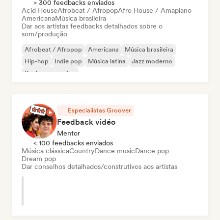
> 300 feedbacks enviados
Acid House
Afrobeat / Afropop
Afro House / Amapiano
Americana
Música brasileira
Dar aos artistas feedbacks detalhados sobre o
som/produção
Afrobeat / Afropop
Americana
Música brasileira
Hip-hop
Indie pop
Música latina
Jazz moderno
Rock progressivo
Especialistas Groover
Feedback vidéo
Mentor
< 100 feedbacks enviados
Música clássica
Country
Dance music
Dance pop
Dream pop
Dar conselhos detalhados/construtivos aos artistas