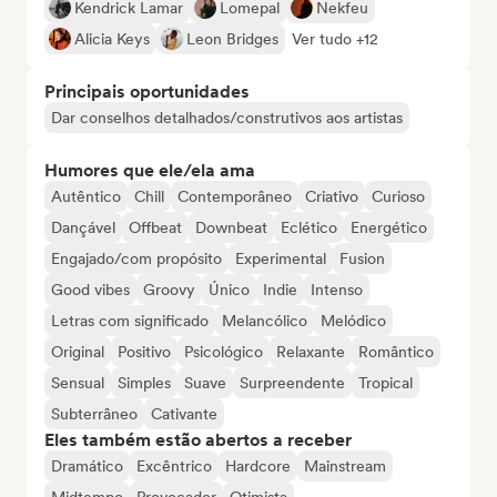
Kendrick Lamar
Lomepal
Nekfeu
Alicia Keys
Leon Bridges
Ver tudo +12
Principais oportunidades
Dar conselhos detalhados/construtivos aos artistas
Humores que ele/ela ama
Autêntico
Chill
Contemporâneo
Criativo
Curioso
Dançável
Offbeat
Downbeat
Eclético
Energético
Engajado/com propósito
Experimental
Fusion
Good vibes
Groovy
Único
Indie
Intenso
Letras com significado
Melancólico
Melódico
Original
Positivo
Psicológico
Relaxante
Romântico
Sensual
Simples
Suave
Surpreendente
Tropical
Subterrâneo
Cativante
Eles também estão abertos a receber
Dramático
Excêntrico
Hardcore
Mainstream