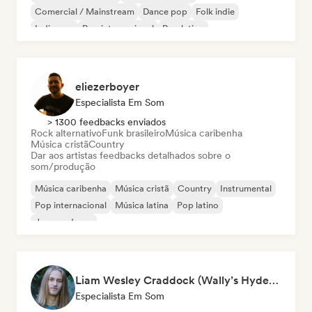
Comercial / Mainstream
Dance pop
Folk indie
Indie pop
Pop internacional
Pop latino
eliezerboyer
Especialista Em Som
> 1300 feedbacks enviados
Rock alternativo
Funk brasileiro
Música caribenha
Música cristã
Country
Dar aos artistas feedbacks detalhados sobre o
som/produção
Música caribenha
Música cristã
Country
Instrumental
Pop internacional
Música latina
Pop latino
Jazz moderno
Liam Wesley Craddock (Wally’s HydeOut @ Hyde Street Studios)
Especialista Em Som