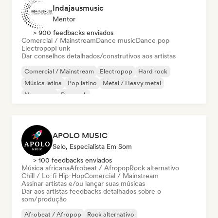
Indajausmusic
Mentor
> 900 feedbacks enviados
Comercial / Mainstream
Dance music
Dance pop
Electropop
Funk
Dar conselhos detalhados/construtivos aos artistas
Comercial / Mainstream
Electropop
Hard rock
Música latina
Pop latino
Metal / Heavy metal
New wave
Pop rock
APOLO MUSIC
Selo, Especialista Em Som
> 100 feedbacks enviados
Música africana
Afrobeat / Afropop
Rock alternativo
Chill / Lo-fi Hip-Hop
Comercial / Mainstream
Assinar artistas e/ou lançar suas músicas
Dar aos artistas feedbacks detalhados sobre o
som/produção
Afrobeat / Afropop
Rock alternativo