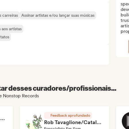
spec
dev
buil
 carreiras
Assinar artistas e/ou lançar suas músicas
trus
arti
aos artistas
prop
tatos
r desses curadores/profissionais...
 de Nonstop Records
Feedback aprofundado
RAP FRANÇAIS 2026 🔥🇫🇷 (Way Records)
Rob Tavaglione/Catalyst Recording
Especialista Em Som