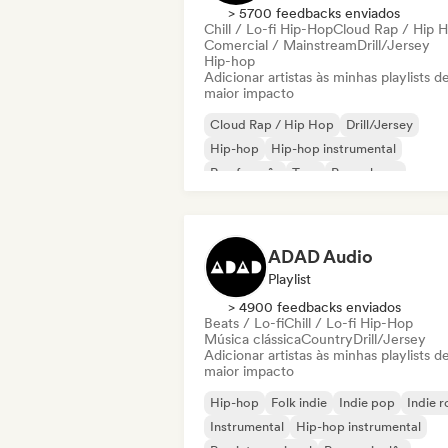
> 5700 feedbacks enviados
Chill / Lo-fi Hip-Hop
Cloud Rap / Hip 
Comercial / Mainstream
Drill/Jersey
Hip-hop
Adicionar artistas às minhas playlists d
maior impacto
Cloud Rap / Hip Hop
Drill/Jersey
Hip-hop
Hip-hop instrumental
Rap francês
Trap
Pop urbano
Chill / Lo-fi Hip-Hop
ADAD Audio
Playlist
> 4900 feedbacks enviados
Beats / Lo-fi
Chill / Lo-fi Hip-Hop
Música clássica
Country
Drill/Jersey
Adicionar artistas às minhas playlists d
maior impacto
Hip-hop
Folk indie
Indie pop
Indie 
Instrumental
Hip-hop instrumental