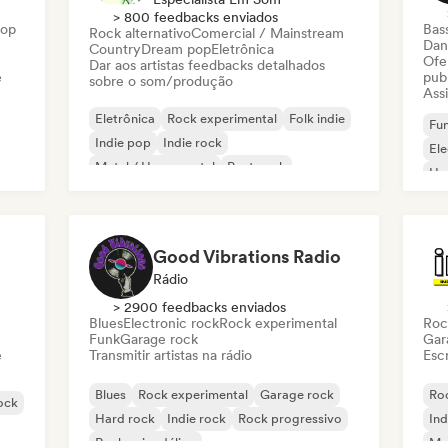
> 800 feedbacks enviados
Hop
Bas
Rock alternativo
Comercial / Mainstream
Dan
Country
Dream pop
Eletrônica
Ofe
Dar aos artistas feedbacks detalhados
e
pub
sobre o som/produção
Assi
Eletrônica
Rock experimental
Folk indie
Fun
Indie pop
Indie rock
El
Metal / Heavy metal
Post punk
Ho
Rock & Roll / Rock Clássico
Good Vibrations Radio
Rádio
> 2900 feedbacks enviados
Blues
Electronic rock
Rock experimental
Roc
Funk
Garage rock
Gar
e
Transmitir artistas na rádio
Escr
Blues
Rock experimental
Garage rock
Roc
rock
Hard rock
Indie rock
Rock progressivo
Ind
Rock psicodélico
Met