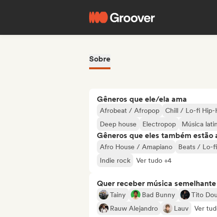
Sobre
Gêneros que ele/ela ama
Afrobeat / Afropop
Chill / Lo-fi Hip
Deep house
Electropop
Música lati
Gêneros que eles também estão 
Afro House / Amapiano
Beats / Lo-fi
Indie rock
Ver tudo +4
Quer receber música semelhante a
Tainy
Bad Bunny
Tito Dou
Rauw Alejandro
Lauv
Ver tud