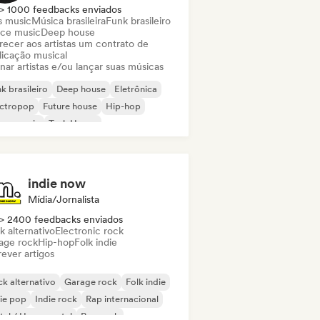
> 1000 feedbacks enviados
s music
Música brasileira
Funk brasileiro
ce music
Deep house
recer aos artistas um contrato de
licação musical
nar artistas e/ou lançar suas músicas
k brasileiro
Deep house
Eletrônica
ectropop
Future house
Hip-hop
use music
Tech House
indie now
Mídia/Jornalista
> 2400 feedbacks enviados
k alternativo
Electronic rock
age rock
Hip-hop
Folk indie
ever artigos
k alternativo
Garage rock
Folk indie
ie pop
Indie rock
Rap internacional
al / Heavy metal
Pop rock