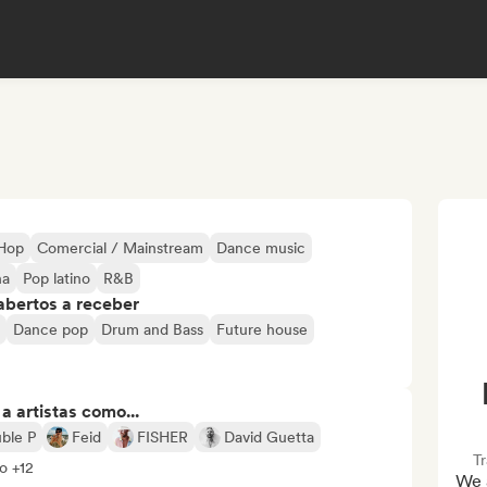
-Hop
Comercial / Mainstream
Dance music
na
Pop latino
R&B
abertos a receber
Dance pop
Drum and Bass
Future house
 artistas como...
ble P
Feid
FISHER
David Guetta
T
o +12
We 